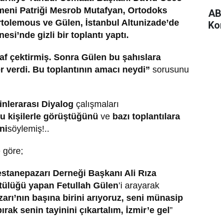
meni Patriği Mesrob Mutafyan, Ortodoks
AB
rtolemous ve Gülen, İstanbul Altunizade’de
Ko
i’nde gizli bir toplantı yaptı.
raf çektirmiş. Sonra Gülen bu şahıslara
er verdi. Bu toplantının amacı neydi”
sorusunu
inlerarası Diyalog
çalışmaları
u kişilerle görüştüğünü
ve
bazı toplantılara
ni
söylemiş!..
e göre;
estanepazarı Derneği Başkanı Ali Rıza
tülüğü yapan Fetullah Gülen
’i arayarak
rı’nın başına birini arıyoruz, seni münasip
rak senin tayinini çıkartalım, İzmir’e gel
”