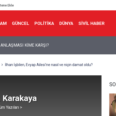
itene Ekle
LAM
GÜNCEL
POLITIKA
DÜNYA
SIVIL HABER
 PAZARLIĞINDA İŞGALCİ ABD’NİN ŞARTLARI ORTAYA ÇIKTI
İlhan İşbilen, Evyap Ailesi’ne nasıl ve niçin damat oldu?
SO
 Karakaya
üm Yazıları >