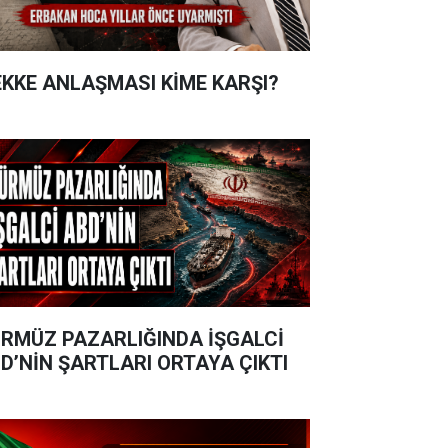
KKE ANLAŞMASI KİME KARŞI?
RMÜZ PAZARLIĞINDA İŞGALCİ
D’NİN ŞARTLARI ORTAYA ÇIKTI