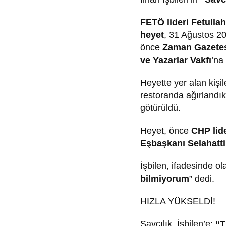
FETÖ lideri
Fetulla
heyet
, 31 Ağustos 20
önce
Zaman Gazete
ve Yazarlar Vakfı
’na
Heyette yer alan kişi
restoranda ağırlandıkt
götürüldü.
Heyet, önce
CHP lid
Eşbaşkanı Selahatt
İşbilen, ifadesinde olay
bilmiyorum
” dedi.
HIZLA YÜKSELDİ!
Savcılık, İşbilen’e;
“T