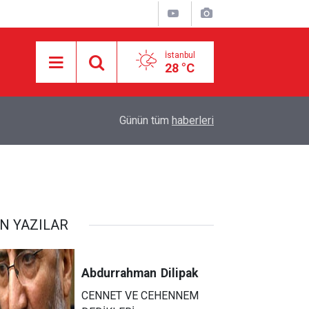
İstanbul
28 °C
10:30
DEVRİM MUHAFIZLARI: ABD VE İSRAİL’İN İR
Günün tüm
haberleri
N YAZILAR
Abdurrahman
Dilipak
CENNET VE CEHENNEM