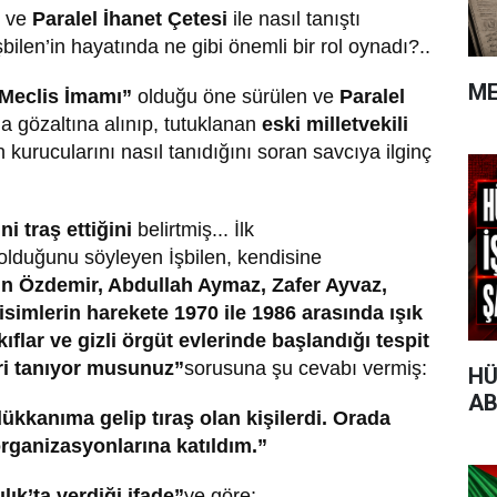
ve
Paralel İhanet Çetesi
ile nasıl tanıştı
İşbilen’in hayatında ne gibi önemli bir rol oynadı?..
ME
Meclis İmamı”
olduğu öne sürülen ve
Paralel
da gözaltına alınıp, tutuklanan
eski milletvekili
 kurucularını nasıl tanıdığını soran savcıya ilginç
ni traş ettiğini
belirtmiş... İlk
olduğunu söyleyen İşbilen, kendisine
in Özdemir, Abdullah Aymaz, Zafer Ayvaz,
simlerin harekete 1970 ile 1986 arasında ışık
kıflar ve gizli örgüt evlerinde başlandığı tespit
eri tanıyor musunuz”
sorusuna şu cevabı vermiş:
HÜ
AB
ükkanıma gelip tıraş olan kişilerdi. Orada
rganizasyonlarına katıldım.”
lık’ta verdiği ifade”
ye göre;