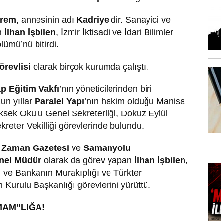
rrem
, annesinin adı
Kadriye
’dir. Sanayici ve
en
İlhan İşbilen
, İzmir İktisadi ve İdari Bilimler
lümü’nü bitirdi.
revlisi
olarak birçok kurumda çalıştı.
p Eğitim Vakfı
’nın yöneticilerinden biri
zun yıllar
Paralel Yapı
’nın hakim olduğu Manisa
ek Okulu Genel Sekreterliği, Dokuz Eylül
kreter Vekilliği görevlerinde bulundu.
,
Zaman Gazetesi
ve
Samanyolu
nel Müdür
olarak da görev yapan
İlhan İşbilen
,
ı ve Bankanın Murakıplığı ve Türkter
 Kurulu Başkanlığı görevlerini yürüttü.
MAM”LIĞA!