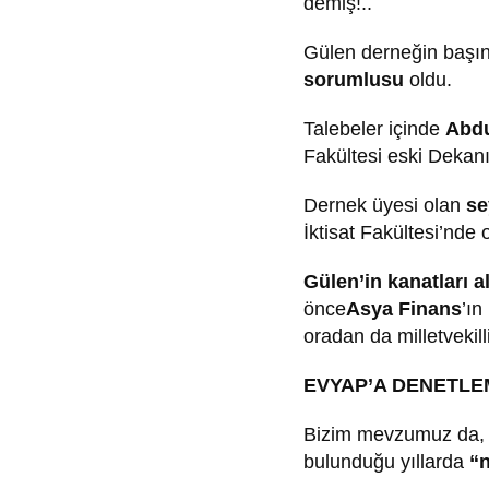
demiş!..
Gülen derneğin başı
sorumlusu
oldu.
Talebeler içinde
Abdu
Fakültesi eski Dekan
Dernek üyesi olan
se
İktisat Fakültesi’nde
Gülen’in kanatları al
önce
Asya Finans
’ın
oradan da milletvekill
EVYAP’A DENETLE
Bizim mevzumuz da
bulunduğu yıllarda
“n