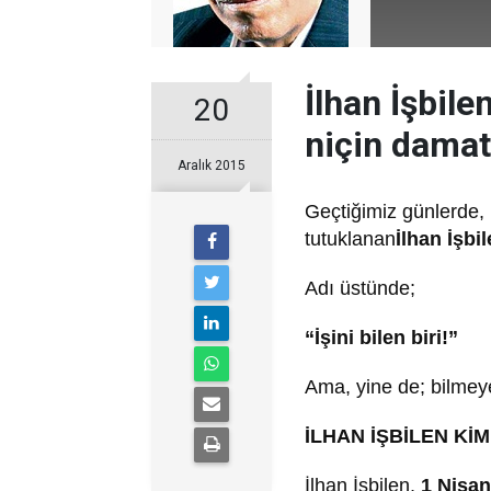
İlhan İşbile
20
niçin damat
Aralık 2015
Geçtiğimiz günlerde,
tutuklanan
İlhan İşbi
Adı üstünde;
“İşini bilen biri!”
Ama, yine de; bilmeyen
İLHAN İŞBİLEN Kİ
İlhan İşbilen,
1 Nisan