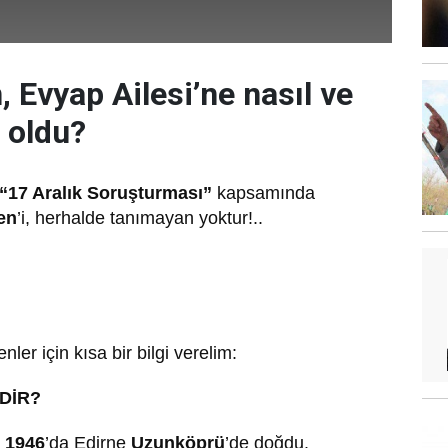
n, Evyap Ailesi’ne nasıl ve
 oldu?
“17 Aralık Soruşturması”
kapsamında
len
’i, herhalde tanımayan yoktur!..
ler için kısa bir bilgi verelim:
MDİR?
 1946
’da Edirne
Uzunköprü
’de doğdu.