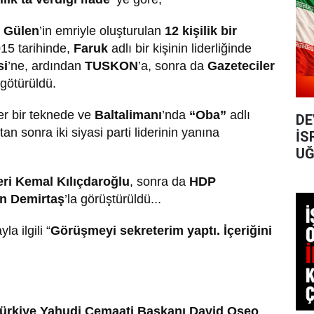
h Gülen
’in emriyle oluşturulan
12 kişilik bir
15 tarihinde,
Faruk
adlı bir kişinin liderliğinde
si
’ne, ardından
TUSKON
’a, sonra da
Gazeteciler
 götürüldü.
ler bir teknede ve
Baltalimanı
’nda
“Oba”
adlı
DE
an sonra iki siyasi parti liderinin yanına
İS
UĞ
eri Kemal Kılıçdaroğlu
, sonra da
HDP
in Demirtaş
’la görüştürüldü...
la ilgili “
Görüşmeyi sekreterim yaptı. İçeriğini
ürkiye Yahudi Cemaati Başkanı David Oseo