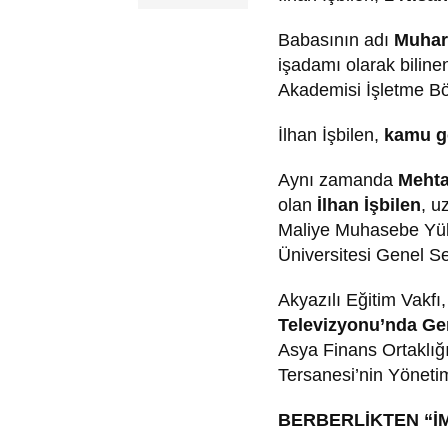
Babasının adı
Muha
işadamı olarak bilin
Akademisi İşletme Bö
İlhan İşbilen,
kamu gö
Aynı zamanda
Mehta
olan
İlhan İşbilen
, u
Maliye Muhasebe Yüks
Üniversitesi Genel Se
Akyazılı Eğitim Vakfı
Televizyonu’nda Ge
Asya Finans Ortaklığ
Tersanesi’nin Yönetim
BERBERLİKTEN “İ