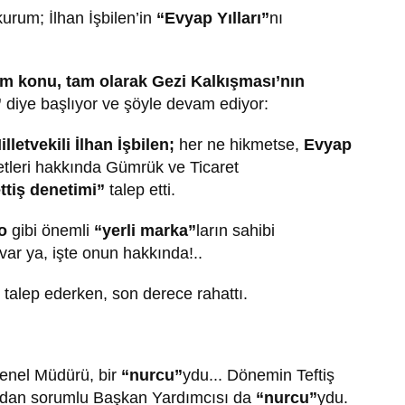
kurum; İlhan İşbilen’in
“Evyap Yılları”
nı
m konu, tam olarak Gezi Kalkışması’nın
”
diye başlıyor ve şöyle devam ediyor:
letvekili İlhan İşbilen;
her ne hikmetse,
Evyap
etleri hakkında Gümrük ve Ticaret
ttiş denetimi”
talep etti.
o
gibi önemli
“yerli marka”
ların sahibi
var ya, işte onun hakkında!..
m talep ederken, son derece rahattı.
enel Müdürü, bir
“nurcu”
ydu... Dönemin Teftiş
ından sorumlu Başkan Yardımcısı da
“nurcu”
ydu.