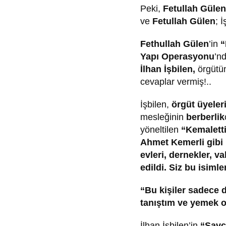
Peki,
Fetullah Gülen
ve
Fetullah Gülen
; 
Fethullah Gülen
’in
“
Yapı Operasyonu
’n
İlhan İşbilen,
örgütün
cevaplar vermiş!..
İşbilen,
örgüt üyeleri
mesleğinin
berberlik
yöneltilen
“Kemalett
Ahmet Kemerli gibi i
evleri, dernekler, va
edildi. Siz bu isiml
“Bu kişiler sadece d
tanıştım ve yemek o
İlhan İşbilen’in
“Savcı