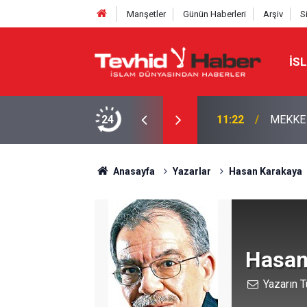
Manşetler
Günün Haberleri
Arşiv
S
İS
ŞI?
24
10:57
HÜRMÜZ
Anasayfa
Yazarlar
Hasan Karakaya
Hasan
Yazarın T