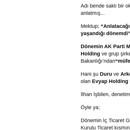
Adı bende saklı bir o
anlatmış...
Mektup;
“Anlatacağı
yaşandığı dönemdi
Dönemin AK Parti Mil
Holding
ve grup şirk
Bakanlığı’ndan
“müfe
Hani şu
Duru
ve
Ark
olan
Evyap Holding
İlhan İşbilen, deneti
Öyle ya;
Dönemin İç Ticaret G
Kurulu Ticaret kısm