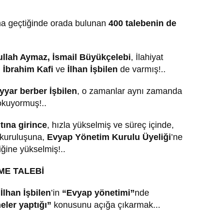
na geçtiğinde orada bulunan
400 talebenin de
llah Aymaz, İsmail Büyükçelebi
, İlahiyat
ı
İbrahim Kafi
ve
İlhan İşbilen
de varmış!..
yyar berber İşbilen
, o zamanlar aynı zamanda
 okuyormuş!..
tına girince
, hızla yükselmiş ve süreç içinde,
 kuruluşuna,
Evyap Yönetim Kurulu Üyeliği
’ne
iğine yükselmiş!..
ME TALEBİ
,
İlhan İşbilen
’in
“Evyap yönetimi”
nde
eler yaptığı”
konusunu açığa çıkarmak...