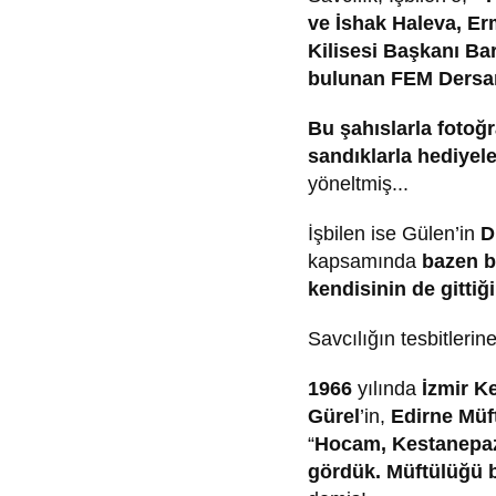
ve İshak Haleva, Er
Kilisesi Başkanı Ba
bulunan FEM Dersanes
Bu şahıslarla fotoğ
sandıklarla hediyel
yöneltmiş...
İşbilen ise Gülen’in
D
kapsamında
bazen b
kendisinin de gittiği
Savcılığın tesbitlerin
1966
yılında
İzmir K
Gürel
’in,
Edirne Müf
“
Hocam, Kestanepaza
gördük. Müftülüğü bı