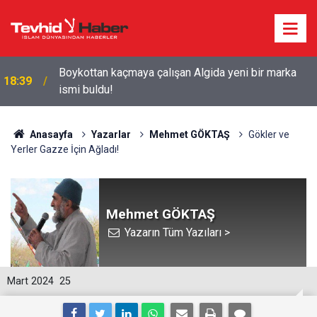
Starbucks'tan 'Tarihi' Skandal: Polisler genel
18:29
merkezi bastı!
Anasayfa
Yazarlar
Mehmet GÖKTAŞ
Gökler ve
Yerler Gazze İçin Ağladı!
Mehmet GÖKTAŞ
Yazarın Tüm Yazıları >
Mart 2024
25