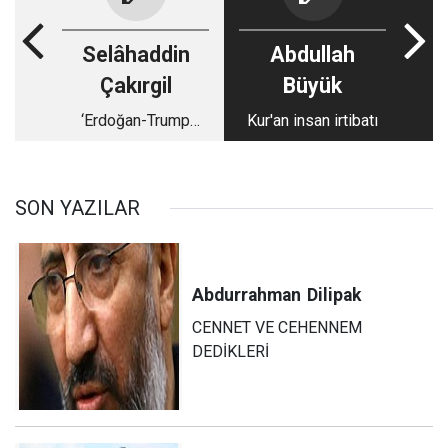
Selâhaddin
Abdullah
Çakırgil
Büyük
‘Erdoğan-Trump
Kur'an insan irtibatı
görüşmesi’nin
bölgemizdeki
yankıları
SON YAZILAR
Abdurrahman
Dilipak
CENNET VE CEHENNEM
DEDİKLERİ