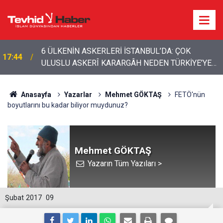
15:01
İran’dan bölgeye çağrı: Yabancı güçler çıkarılmalı
Anasayfa
Yazarlar
Mehmet GÖKTAŞ
FETÖ'nün
boyutlarını bu kadar biliyor muydunuz?
Mehmet GÖKTAŞ
Yazarın Tüm Yazıları >
Şubat 2017
09