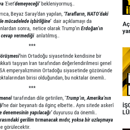
ya
‘Evet’
demeyeceği’
bekleniyormuş..
rıca, Beyaz Saray’dan yapılan,
‘Tarafların, NATO’daki
mle mücadelede işbirliğine’
dair açıklamayı da
Aç
unlardan sonra, netice olarak Trump’ın
Erdoğan’ın
yar
ir cevap vermediği
anlatılmış..
***
Görüşmesi’
nin Ortadoğu siyasetinde kendisine bir
kati taşıyan İran tarafından değerlendirilmesi genel
n, USA emperyalizminin Ortadoğu siyasetinde gözönünde
talarından birisi olduğundan, bu noktalar önemli..
***
meneî
tarafından dile getirilen, ‘
Trump’ın,
Amerika’nın
İŞ
i’
ne dair beyanatı da ilginç elbette.. Aynı sitede askerî
LÜ
ze denemesinin yapılacağı’
duyurusu da önemli..
rasındaki gerilim tırmanacak mıdır, yoksa bir uzlaşmaya
de görülecektir.