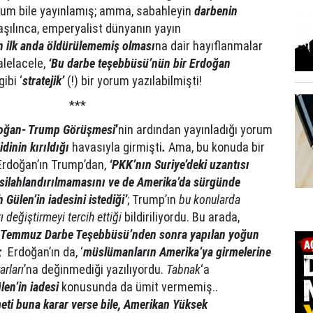
yorum bile yayınlamış; amma, sabahleyin
darbenin
şılınca, emperyalist dünyanın yayın
n ilk anda öldürülememiş olması
na dair hayıflanmalar
alelacele,
‘Bu darbe teşebbüsü’nün bir Erdoğan
ibi ‘
stratejik’
(!) bir yorum yazılabilmişti!
***
oğan- Trump Görüşmesi
’
nin ardından yayınladığı yorum
dinin kırıldığı
havasıyla girmişti
.
Ama, bu konuda bir
 Erdoğan’ın Trump’dan,
‘PKK’nın Suriye’deki uzantısı
n silahlandırılmamasını ve de Amerika’da sürgünde
Gülen’in iadesini istediği’
; Trump’ın
bu konularda
 değiştirmeyi tercih ettiği
bildiriliyordu. Bu arada,
5 Temmuz Darbe Teşebbüsü’nden sonra yapılan yoğun
 ;
Erdoğan’ın da, ‘
müslümanların Amerika’ya girmelerine
rları
’na değinmediği yazılıyordu.
Tabnak
‘a
ülen’in iadesi
konusunda da ümit vermemiş..
ti buna karar verse bile, Amerikan Yüksek