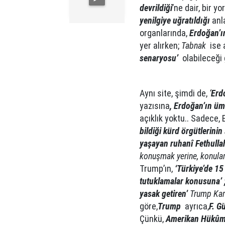
devrildiği
’ne dair, bir 
yenilgiye uğratıldığı
anla
organlarında,
Erdoğan’ı
yer alırken;
Tabnak
ise 
senaryosu’
olabileceği g
Aynı site, şimdi de,
‘
Erd
yazısına
, Erdoğan’ın ümi
açıklık yoktu.. Sadece,
bildiği kürd örgütlerini
yaşayan ruhanî Fethullah 
konuşmak yerine, konuları
Trump’ın,
‘Türkiye’de 1
tutuklamalar konusuna’
yasak getiren’
Trump Kara
göre,
Trump
ayrıca,
F. G
Çünkü,
Amerikan Hükûme