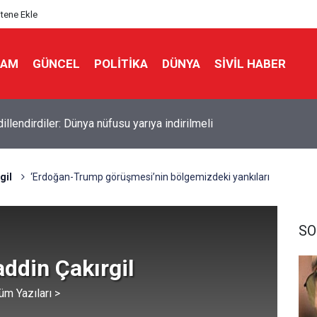
itene Ekle
LAM
GÜNCEL
POLITIKA
DÜNYA
SIVIL HABER
illendirdiler: Dünya nüfusu yarıya indirilmeli
İ İSRAİL’DEN GÜNEY LÜBNAN’A GECE BOYU SALDIRI
gil
‘Erdoğan-Trump görüşmesi’nin bölgemizdeki yankıları
SO
ddin Çakırgil
üm Yazıları >