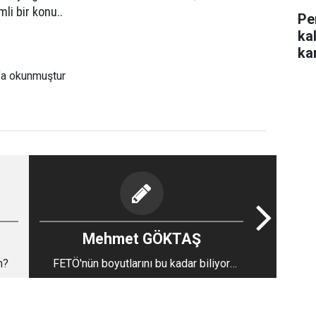
li bir konu..
Pe
ka
kar
fa okunmuştur
Mehmet GÖKTAŞ
n?
FETÖ'nün boyutlarını bu kadar biliyor
muydunuz?