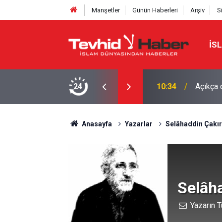
Manşetler
Günün Haberleri
Arşiv
S
İS
10:34
Açıkça d
24
10:26
İŞGALC
Anasayfa
Yazarlar
Selâhaddin Çakır
Selâha
Yazarın T