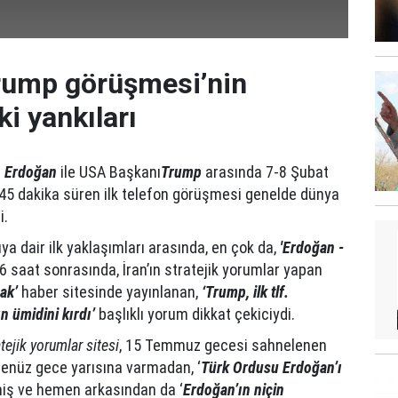
rump görüşmesi’nin
i yankıları
ı
Erdoğan
ile USA Başkanı
Trump
arasında 7-8 Şubat
45 dakika süren ilk telefon görüşmesi genelde dünya
i.
 dair ilk yaklaşımları arasında, en çok da,
'Erdoğan -
-6 saat sonrasında, İran’ın stratejik yorumlar yapan
ak’
haber sitesinde yayınlanan,
‘Trump, ilk tlf.
 ümidini kırdı’
başlıklı yorum dikkat çekiciydi.
atejik yorumlar sitesi
, 15 Temmuz gecesi sahnelenen
 henüz gece yarısına varmadan, ‘
Türk Ordusu Erdoğan’ı
miş ve hemen arkasından da ‘
Erdoğan’ın niçin