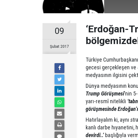
‘Erdoğan-T
09
bölgemizdek
Şubat 2017
Türkiye Cumhurbaşkan
gecesi gerçekleşen ve 
medyasının ilgisini çekt
Dünya medyasının konuya
Trump Görüşmesi
’nin 5
yarı-resmî nitelikli
‘tabn
görüşmesinde Erdoğan’ın
Hatırlayalım ki, aynı
str
kanlı darbe hıyanetini,
devirdi..’
başlığıyla ver