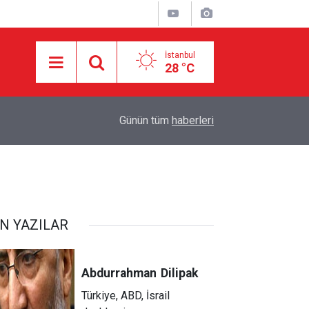
İstanbul
28 °C
10:15
El-Cezire: Hürmüz Boğazı anlaşması çok yakınd
Günün tüm
haberleri
N YAZILAR
Abdurrahman
Dilipak
Türkiye, ABD, İsrail