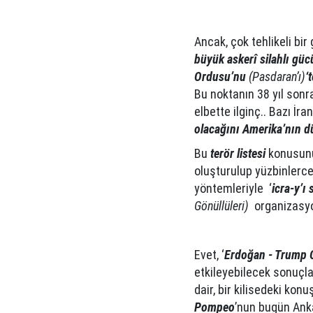
Ancak, çok tehlikeli bi
büyük askerî silahlı güc
Ordusu’nu
(Pasdaran’ı)
‘
Bu noktanın 38 yıl sonr
elbette ilginç.. Bazı İran
olacağını Amerika’nın d
Bu
terör listesi
konusun
oluşturulup yüzbinlerce
yöntemleriyle ‘
icra-y’ı 
Gönüllüleri)
organizasyon
Evet, ‘
Erdoğan - Trump 
etkileyebilecek sonuçlar
dair, bir kilisedeki ko
Pompeo
’nun bugün Ank