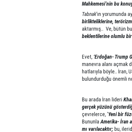
Mahkemesi’nin bu konu
Tabnak
’ın yorumunda ay
birlikteliklerine, teröriz
aktarmış.. Ve, bütün b
beklentilerine olumlu b
Evet,
‘Erdoğan- Trump 
manevra alanı açmak dik
hatlarıyla böyle.. İra
bulundurduğu önemli nok
Bu arada İran lideri
Kha
gerçek yüzünü gösterdiğ
çevrelerce, ‘
Yeni bir fü
Bununla
Amerika- İran a
mı varılacaktır;
bu, ileri