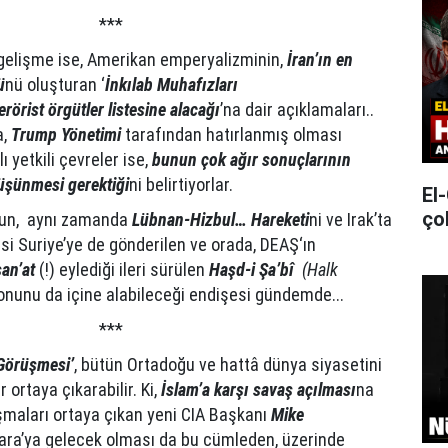
***
r gelişme ise, Amerikan emperyalizminin,
İran’ın en
ü
nü oluşturan ‘
İnkılab Muhafızları
terörist örgütler listesine alacağı
’na dair açıklamaları..
a,
Trump Yönetimi
tarafından hatırlanmış olması
lı yetkili çevreler ise,
bunun çok ağır sonuçlarının
üşünmesi gerektiği
ni belirtiyorlar.
El
ço
un, aynı zamanda
Lübnan-Hizbul… Hareketi
ni ve Irak’ta
si Suriye’ye de gönderilen ve orada, DEAŞ‘ın
san’at
(!) eylediği ileri sürülen
Haşd-i Şa’bî
(Halk
unu da içine alabileceği endişesi gündemde...
***
Görüşmesi’
, bütün Ortadoğu ve hattâ dünya siyasetini
 ortaya çıkarabilir. Ki,
İslam’a karşı savaş açılması
na
nuşmaları ortaya çıkan yeni CIA Başkanı
Mike
ara’ya gelecek olması da bu cümleden, üzerinde