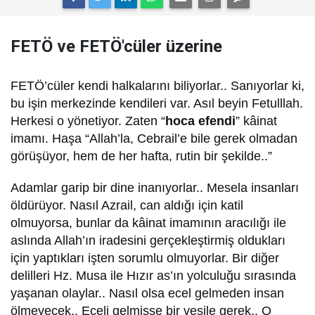
FETÖ ve FETÖ'cüler üzerine
FETÖ’cüler kendi halkalarını biliyorlar.. Sanıyorlar ki,
bu işin merkezinde kendileri var. Asıl beyin Fetulllah.
Herkesi o yönetiyor. Zaten “
hoca efendi
” kâinat
imamı. Haşa “Allah’la, Cebrail’e bile gerek olmadan
görüşüyor, hem de her hafta, rutin bir şekilde..”
Adamlar garip bir dine inanıyorlar.. Mesela insanları
öldürüyor. Nasıl Azrail, can aldığı için katil
olmuyorsa, bunlar da kâinat imamının aracılığı ile
aslında Allah’ın iradesini gerçekleştirmiş oldukları
için yaptıkları işten sorumlu olmuyorlar. Bir diğer
delilleri Hz. Musa ile Hızır as’ın yolculuğu sırasında
yaşanan olaylar.. Nasıl olsa ecel gelmeden insan
ölmeyecek.. Eceli gelmişse bir vesile gerek.. O