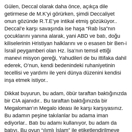
Gülen, Deccal olarak daha önce, açıkça dile
getirmese de M.K’yi görürken, şimdi Deccaliyet
onun gözünde R.T.E’ye intikal etmiş gözüküyor..
Deccal’e karşı savaşında ise haşa “Rab İsa”nın
çocuklarını yanına alarak, yani ABD ve batı, doğu
kiliselerinin Hristiyan halklarını ve o esasen bir Ben-i
İsrail peygamberi olan Hz. İsa’nın temsil ettiği
manevi misyon gereği, Yahudileri de bu ittifaka dahil
ederek, O’nun, kendi bedenindeki ruhaniyetinin
tecellisi ve yardımı ile yeni dünya düzenini kendisi
inşa etmek istiyor..
Dikkat buyurun, bu adam, öbür taraftan baktığınızda
bir CIA ajanıdır.. Bu taraftan baktığınızda bir
Megaloman’ın Megalo ideası ile karşı karşıyasınız.
Bu adamın peşine takılanlar bu adama iman
ediyorlar.. Batı bu adamı kullanıyor, bu adam da
batıyı. Bu oyun “ılımlı İslam” ile etiketlendirilmeye