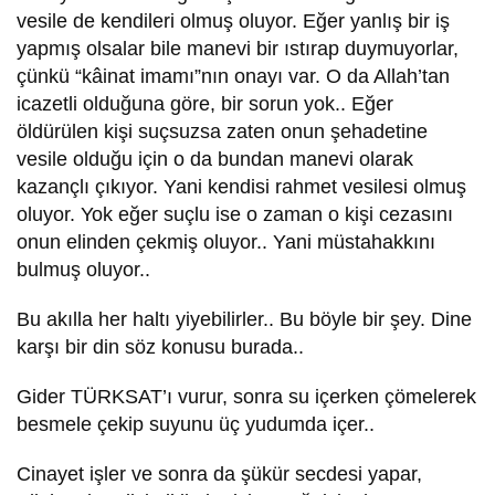
vesile de kendileri olmuş oluyor. Eğer yanlış bir iş
yapmış olsalar bile manevi bir ıstırap duymuyorlar,
çünkü “kâinat imamı”nın onayı var. O da Allah’tan
icazetli olduğuna göre, bir sorun yok.. Eğer
öldürülen kişi suçsuzsa zaten onun şehadetine
vesile olduğu için o da bundan manevi olarak
kazançlı çıkıyor. Yani kendisi rahmet vesilesi olmuş
oluyor. Yok eğer suçlu ise o zaman o kişi cezasını
onun elinden çekmiş oluyor.. Yani müstahakkını
bulmuş oluyor..
Bu akılla her haltı yiyebilirler.. Bu böyle bir şey. Dine
karşı bir din söz konusu burada..
Gider TÜRKSAT’ı vurur, sonra su içerken çömelerek
besmele çekip suyunu üç yudumda içer..
Cinayet işler ve sonra da şükür secdesi yapar,