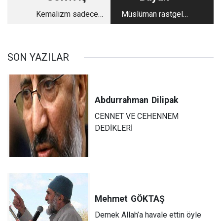
Kemalizm sadece
Müslüman rastgele
tel örgünün
yaşayamaz
içerisinde mi?
SON YAZILAR
Abdurrahman
Dilipak
CENNET VE CEHENNEM
DEDİKLERİ
Mehmet
GÖKTAŞ
Demek Allah’a havale ettin öyle