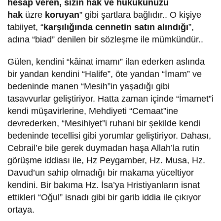
hesap veren, sizin hak ve hukukunuzu
hak
üzre
koruyan
” gibi şartlara bağlıdır.. O kişiye
tabiiyet, “
karşılığında cennetin satın alındığı
”,
adına “biad” denilen bir sözleşme ile mümkündür..
Gülen, kendini “kâinat imamı” ilan ederken aslında
bir yandan kendini “Halife”, öte yandan “İmam” ve
bedeninde manen “Mesih”in yaşadığı gibi
tasavvurlar geliştiriyor. Hatta zaman içinde “İmamet”i
kendi müşavirlerine, Mehdiyeti “Cemaat”ine
devrederken, “Mesihiyet”i ruhani bir şekilde kendi
bedeninde tecellisi gibi yorumlar geliştiriyor. Dahası,
Cebrail’e bile gerek duymadan haşa Allah’la rutin
görüşme iddiası ile, Hz Peygamber, Hz. Musa, Hz.
Davud’un sahip olmadığı bir makama yüceltiyor
kendini. Bir bakıma Hz. İsa’ya Hristiyanların isnat
ettikleri “Oğul” isnadı gibi bir garib iddia ile çıkıyor
ortaya.