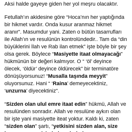
Aksi halde gayeye giden her yol meşru olacaktır.
Fetullah’ın akidesine göre “Hoca’nın her yaptığında
bir hikmet vardır. Onda kusur aranmaz hikmet
aranır”. Masumdur yani. Zaten o bütün tasarrufları
ile Allah’ın ve resulünün kontrolündedir.. Tam da “din
büyüklerini İlah ve Rab ilan etmek” işte böyle bir şey
olsa gerek. Böylece “
Masiyette itaat olmayacağı
”
hükmünün bir değeri kalmıyor. O “ ‘öl’ deyince
ölecek, ‘öldür’ deyince öldürecek” bir terminatöre
dönüşüyorsunuz! “
Musalla taşında meyyit
”
oluyorsunuz. Hani “ ‘
Raina
’ demeyecektiniz,
‘
unzurna
’ diyecektiniz”.
“
Sizden olan ulul emre itaat edin
” hükmü, Allah ve
resulünden sonradır. Allah ve resulüne aykırı olan
bir işte yani masiyette iteat yoktur. Kaldı ki, zaten
“
sizden olan
” şartı, “
yetkisini sizden alan, size