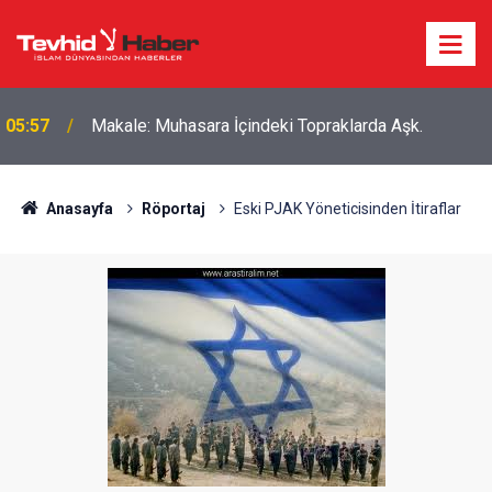
Boykottan kaçmaya çalışan Algida yeni bir marka
18:39
ismi buldu!
Anasayfa
Röportaj
Eski PJAK Yöneticisinden İtiraflar