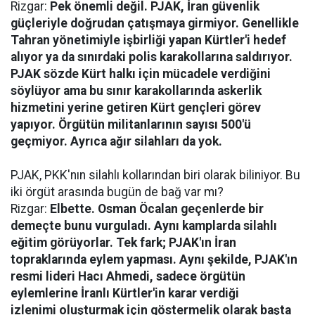
Rizgar:
Pek önemli değil. PJAK, İran güvenlik
güçleriyle doğrudan çatışmaya girmiyor. Genellikle
Tahran yönetimiyle işbirliği yapan Kürtler'i hedef
alıyor ya da sınırdaki polis karakollarına saldırıyor.
PJAK sözde Kürt halkı için mücadele verdiğini
söylüyor ama bu sınır karakollarında askerlik
hizmetini yerine getiren Kürt gençleri görev
yapıyor. Örgütün militanlarının sayısı 500'ü
geçmiyor. Ayrıca ağır silahları da yok.
PJAK, PKK'nın silahlı kollarından biri olarak biliniyor. Bu
iki örgüt arasında bugün de bağ var mı?
Rizgar:
Elbette. Osman Öcalan geçenlerde bir
demeçte bunu vurguladı. Aynı kamplarda silahlı
eğitim görüyorlar. Tek fark; PJAK'ın İran
topraklarında eylem yapması. Aynı şekilde, PJAK'ın
resmi lideri Hacı Ahmedi, sadece örgütün
eylemlerine İranlı Kürtler'in karar verdiği
izlenimi oluşturmak için göstermelik olarak başta