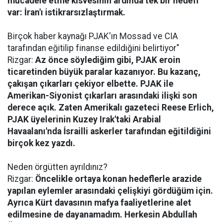
mücadele etme kisvesinin ardında tek bir hedefi
var: İran'ı istikrarsızlaştırmak.
Birçok haber kaynağı PJAK'ın Mossad ve CIA
tarafından eğitilip finanse edildiğini belirtiyor"
Rizgar:
Az önce söylediğim gibi, PJAK eroin
ticaretinden büyük paralar kazanıyor. Bu kazanç,
çakışan çıkarları çekiyor elbette. PJAK ile
Amerikan-Siyonist çıkarları arasındaki ilişki son
derece açık. Zaten Amerikalı gazeteci Reese Erlich,
PJAK üyelerinin Kuzey Irak'taki Arabial
Havaalanı'nda İsrailli askerler tarafından eğitildiğini
birçok kez yazdı.
Neden örgütten ayrıldınız?
Rizgar:
Öncelikle ortaya konan hedeflerle arazide
yapılan eylemler arasındaki çelişkiyi gördüğüm için.
Ayrıca Kürt davasının mafya faaliyetlerine alet
edilmesine de dayanamadım. Herkesin Abdullah