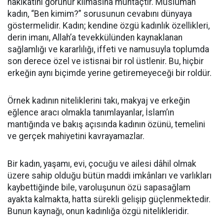
hakikatini görünür kılmasına muhtaçtır. Müslüman
kadın, “Ben kimim?” sorusunun cevabını dünyaya
göstermelidir. Kadın; kendine özgü kadınlık özellikleri,
derin imanı, Allah’a tevekkülünden kaynaklanan
sağlamlığı ve kararlılığı, iffeti ve namusuyla toplumda
son derece özel ve istisnai bir rol üstlenir. Bu, hiçbir
erkeğin aynı biçimde yerine getiremeyeceği bir roldür.
Örnek kadının niteliklerini takı, makyaj ve erkeğin
eğlence aracı olmakla tanımlayanlar, İslam’ın
mantığında ve bakış açısında kadının özünü, temelini
ve gerçek mahiyetini kavrayamazlar.
Bir kadın, yaşamı, evi, çocuğu ve ailesi dâhil olmak
üzere sahip olduğu bütün maddi imkânları ve varlıkları
kaybettiğinde bile, varoluşunun özü sapasağlam
ayakta kalmakta, hatta sürekli gelişip güçlenmektedir.
Bunun kaynağı, onun kadınlığa özgü nitelikleridir.