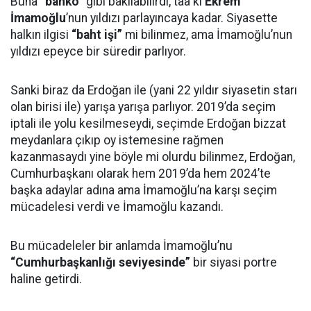
Buna
“banko”
gibi bakılabilirdi, taa ki
Ekrem
İmamoğlu
’nun yıldızı parlayıncaya kadar. Siyasette
halkın ilgisi
“baht işi”
mi bilinmez, ama İmamoğlu’nun
yıldızı epeyce bir süredir parlıyor.
Sanki biraz da Erdoğan ile (yani 22 yıldır siyasetin starı
olan birisi ile) yarışa yarışa parlıyor. 2019’da seçim
iptali ile yolu kesilmeseydi, seçimde Erdoğan bizzat
meydanlara çıkıp oy istemesine rağmen
kazanmasaydı yine böyle mi olurdu bilinmez, Erdoğan,
Cumhurbaşkanı olarak hem 2019’da hem 2024’te
başka adaylar adına ama İmamoğlu’na karşı seçim
mücadelesi verdi ve İmamoğlu kazandı.
Bu mücadeleler bir anlamda İmamoğlu’nu
“Cumhurbaşkanlığı seviyesinde”
bir siyasi portre
haline getirdi.