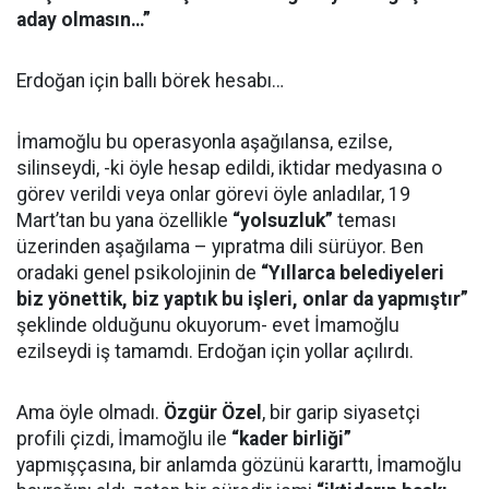
aday olmasın…”
Erdoğan için ballı börek hesabı…
İmamoğlu bu operasyonla aşağılansa, ezilse,
silinseydi, -ki öyle hesap edildi, iktidar medyasına o
görev verildi veya onlar görevi öyle anladılar, 19
Mart’tan bu yana özellikle
“yolsuzluk”
teması
üzerinden aşağılama – yıpratma dili sürüyor. Ben
oradaki genel psikolojinin de
“Yıllarca belediyeleri
biz yönettik, biz yaptık bu işleri, onlar da yapmıştır”
şeklinde olduğunu okuyorum- evet İmamoğlu
ezilseydi iş tamamdı. Erdoğan için yollar açılırdı.
Ama öyle olmadı.
Özgür Özel
, bir garip siyasetçi
profili çizdi, İmamoğlu ile
“kader birliği”
yapmışçasına, bir anlamda gözünü kararttı, İmamoğlu