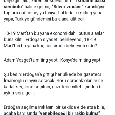
bayrağını aldı, zaten bir süredir ismi
“iktidarın baskı
sembolü”
haline gelmiş
“Silivri zindanı”
karanlığını
toplum önüne taşıya taşıya, haftada iki miting yapa
yapa, Türkiye gündemini bu alana kilitledi.
18-19 Mart’tan bu yana ekonomi dahil bütün alanlar
buna kilitli. Erdoğan siyaseti belirleyendi, 18-19
Mart’tan bu yana kaçıncı sırada belirleyen oldu?
Adam Yozgat’ta miting yaptı, Konya’da miting yaptı.
Şu kesin: Erdoğan’a gittiği her ülkede bir gazeteci
İmamoğlu olayını soracak. Soru soracak olanlar ne
kadar seçilirse seçilsin, gazeteci milleti içinden bir
aykırı soru gelir.
Erdoğan seçilme imkânını bir şekilde elde etse bile,
acaba karşısında
“yenebileceği bir rakip bulma”