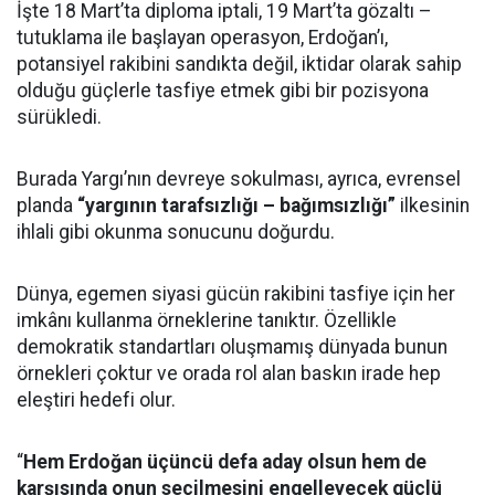
İşte 18 Mart’ta diploma iptali, 19 Mart’ta gözaltı –
tutuklama ile başlayan operasyon, Erdoğan’ı,
potansiyel rakibini sandıkta değil, iktidar olarak sahip
olduğu güçlerle tasfiye etmek gibi bir pozisyona
sürükledi.
Burada Yargı’nın devreye sokulması, ayrıca, evrensel
planda
“yargının tarafsızlığı – bağımsızlığı”
ilkesinin
ihlali gibi okunma sonucunu doğurdu.
Dünya, egemen siyasi gücün rakibini tasfiye için her
imkânı kullanma örneklerine tanıktır. Özellikle
demokratik standartları oluşmamış dünyada bunun
örnekleri çoktur ve orada rol alan baskın irade hep
eleştiri hedefi olur.
“
Hem Erdoğan üçüncü defa aday olsun hem de
karşısında onun seçilmesini engelleyecek güçlü