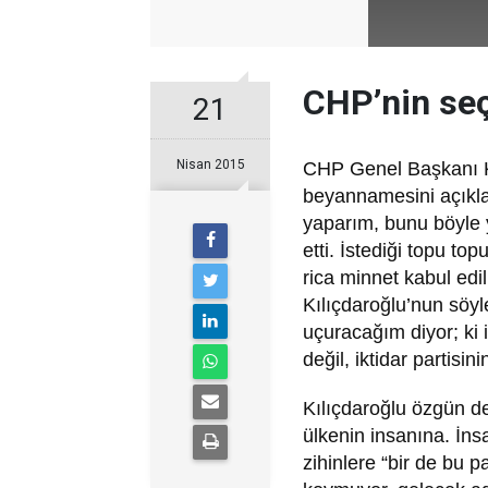
CHP’nin seç
21
Nisan 2015
C
HP Genel Başkanı K
beyannamesini açıkla
yaparım, bunu böyle 
etti. İstediği topu to
rica minnet kabul edi
Kılıçdaroğlu’nun söyl
uçuracağım diyor; ki iş
değil, iktidar partisini
Kılıçdaroğlu özgün d
ülkenin insanına. İns
zihinlere “bir de bu 