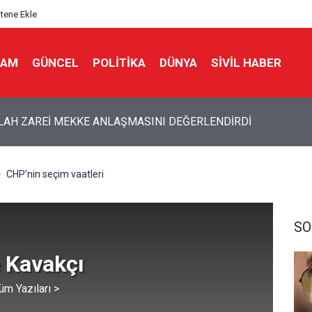
itene Ekle
LAM
GÜNCEL
POLITIKA
DÜNYA
SIVIL HABER
AH ZAREİ MEKKE ANLAŞMASINI DEĞERLENDİRDİ
CHP’nin seçim vaatleri
SO
 Kavakçı
üm Yazıları >