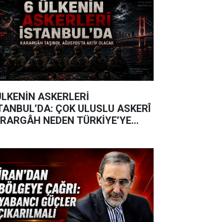
ÜLKENİN ASKERLERİ
TANBUL’DA: ÇOK ULUSLU ASKERÎ
RARGÂH NEDEN TÜRKİYE’YE
ŞINDI?