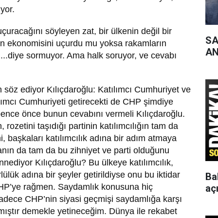
yor.
çuracağını söyleyen zat, bir ülkenin değil bir
SA
n ekonomisini uçurdu mu yoksa rakamların
AN
mı...diye sormuyor. Ama halk soruyor, ve cevabı
en söz ediyor Kılıçdaroğlu: Katılımcı Cumhuriyet ve
lımcı Cumhuriyeti getirecekti de CHP şimdiye
ence önce bunun cevabını vermeli Kılıçdaroğlu.
n, rozetini taşıdığı partinin katılımcılığın tam da
ni, başkaları katılımcılık adına bir adım atmaya
nın da tam da bu zihniyet ve parti olduğunu
ediyor Kılıçdaroğlu? Bu ülkeye katılımcılık,
lülük adına bir şeyler getirildiyse onu bu iktidar
Ba
CHP’ye rağmen. Saydamlık konusuna hiç
aç
adece CHP’nin siyasi geçmişi saydamlığa karşı
lmıştır demekle yetineceğim. Dünya ile rekabet