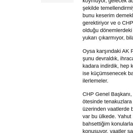
koymuyor, gelecek ad
şekilde temellendirm
bunu keserim demekle 
gerektiriyor ve o C
olduğu dönemlerdeki k
yukarı çıkarmıyor, bi
Oysa karşındaki AK P
şunu devraldık, ihraca
kadara indirdik, hep 
ise küçümsenecek baş
ilerlemeler.
CHP Genel Başkanı, ek
ötesinde tenakuzlara
üzerinden vaatlerde 
var bu ülkede. Yahut
bahsettiğim konularla
konuşuyor, vaatler sa