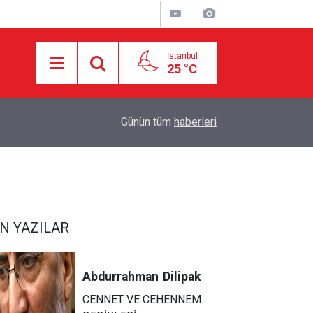
İstanbul
25 °C
20:20
Bakan Fidan'dan son dakika açıklamalar!
Günün tüm
haberleri
N YAZILAR
Abdurrahman
Dilipak
CENNET VE CEHENNEM