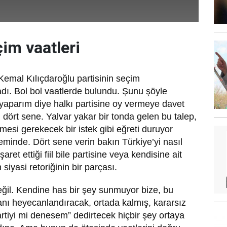
im vaatleri
emal Kılıçdaroğlu partisinin seçim
dı. Bol bol vaatlerde bulundu. Şunu şöyle
yaparım diye halkı partisine oy vermeye davet
pu dört sene. Yalvar yakar bir tonda gelen bu talep,
lmesi gerekecek bir istek gibi eğreti duruyor
eminde. Dört sene verin bakın Türkiye’yi nasıl
aret ettiği fiil bile partisine veya kendisine ait
n siyasi retoriğinin bir parçası.
eğil. Kendine has bir şey sunmuyor bize, bu
anı heyecanlandıracak, ortada kalmış, kararsız
partiyi mi denesem” dedirtecek hiçbir şey ortaya