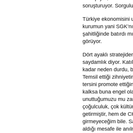
soruşturuyor. Sorgulu
Türkiye ekonomisini u
kurumun yani SGK’nı
şahitliğinde batırdı 
görüyor.
Dört ayaklı stratejid
saydamlık diyor. Katı
kadar neden durdu, b
Temsil ettiği zihniyeti
tersini promote ettiği
kalksa buna engel ola
unuttuğumuzu mu zann
çoğulculuk, çok kültür
getirmiştir, hem de 
girmeyeceğim bile. S
aldığı mesafe ile anı