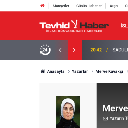
Manşetler
Günün Haberleri
Arşiv
S
İS
NE TAHRAN’DAN SERT YANIT
24
20:42
SADULL
Anasayfa
Yazarlar
Merve Kavakçı
Merve
Yazarın T