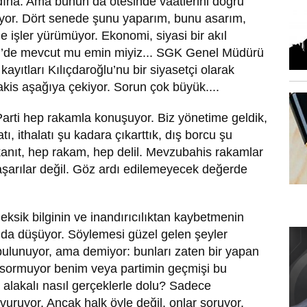
ına. Ama bunun da ötesinde vaatlerini doğru
iyor. Dört senede şunu yaparım, bunu asarım,
işler yürümüyor. Ekonomi, siyasi bir akıl
HP’de mevcut mu emin miyiz... SGK Genel Müdürü
ayıtları Kılıçdaroğlu’nu bir siyasetçi olarak
lakis aşağıya çekiyor. Sorun çok büyük....
arti hep rakamla konuşuyor. Biz yönetime geldik,
tı, ithalatı şu kadara çıkarttık, dış borcu şu
kanıt, hep rakam, hep delil. Mevzubahis rakamlar
arılar değil. Göz ardı edilemeyecek değerde
sik bilginin ve inandırıcılıktan kaybetmenin
 da düşüyor. Söylemesi güzel gelen şeyler
bulunuyor, ama demiyor: bunları zaten bir yapan
 sormuyor benim veya partimin geçmişi bu
 alakalı nasıl gerçeklerle dolu? Sadece
vuruyor. Ancak halk öyle değil, onlar soruyor,