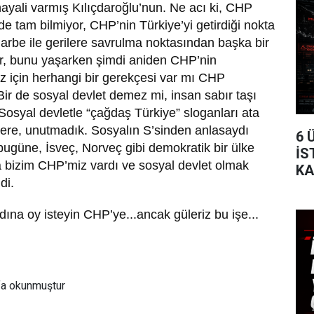
hayali varmış Kılıçdaroğlu’nun. Ne acı ki, CHP
i de tam bilmiyor, CHP’nin Türkiye’yi getirdiği nokta
 darbe ile gerilere savrulma noktasından başka bir
lir, bunu yaşarken şimdi aniden CHP’nin
z için herhangi bir gerekçesi var mı CHP
. Bir de sosyal devlet demez mi, insan sabır taşı
 Sosyal devletle “çağdaş Türkiye” sloganları ata
ere, unutmadık. Sosyalın S’sinden anlasaydı
6 
ugüne, İsveç, Norveç gibi demokratik bir ülke
İS
a bizim CHP’miz vardı ve sosyal devlet olmak
KA
di.
TA
dına oy isteyin CHP’ye...ancak güleriz bu işe...
fa okunmuştur