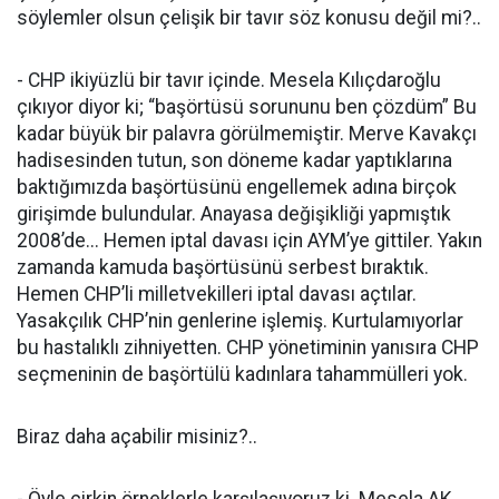
söylemler olsun çelişik bir tavır söz konusu değil mi?..
- CHP ikiyüzlü bir tavır içinde. Mesela Kılıçdaroğlu
çıkıyor diyor ki; “başörtüsü sorununu ben çözdüm” Bu
kadar büyük bir palavra görülmemiştir. Merve Kavakçı
hadisesinden tutun, son döneme kadar yaptıklarına
baktığımızda başörtüsünü engellemek adına birçok
girişimde bulundular. Anayasa değişikliği yapmıştık
2008’de... Hemen iptal davası için AYM’ye gittiler. Yakın
zamanda kamuda başörtüsünü serbest bıraktık.
Hemen CHP’li milletvekilleri iptal davası açtılar.
Yasakçılık CHP’nin genlerine işlemiş. Kurtulamıyorlar
bu hastalıklı zihniyetten. CHP yönetiminin yanısıra CHP
seçmeninin de başörtülü kadınlara tahammülleri yok.
Biraz daha açabilir misiniz?..
- Öyle çirkin örneklerle karşılaşıyoruz ki. Mesela AK