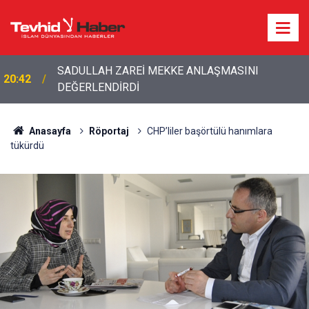
20:20
Bakan Fidan'dan son dakika açıklamalar!
Anasayfa
Röportaj
CHP’liler başörtülü hanımlara
tükürdü