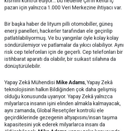
kısmını kontrol ediyor... bu nedenle Çin'in kendi iç
pazarı için yalnızca 1.000 Veri Merkezine ihtiyacı var.
Bir başka haber de lityum pilli otomobiller, güneş
enerji panelleri, hackerler tarafından ele geçirilip
patlatılabiliyormuş. Ve bu yangınlar öyle kolay kolay
söndürülemiyor ve patlamalar da yıkıcı olabiliyor. Aynı
risk cep telefonları için de geçerli. Cep telefonları bir
istihbarat aparatı da olabilir, bir suikast silahına da
dönüştürülebilir.
Yapay Zekâ Mühendisi
Mike Adams
, Yapay Zekâ
teknolojisinin halkın Bildiğinden çok daha gelişmiş
olduğu konusunda uyarıyor. Yapay Zekâ yalnızca
milyarlarca insanın işini elinden almakla kalmayacak,
aynı zamanda, Global Resetçiler kontrolü ele
geçirdiklerinde gezegenin altyapısını/insan taşıma
kapasitesini yok ederek milyarlarca insanı da