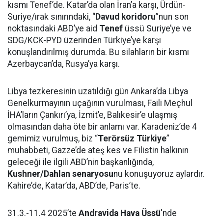
kısmı Tenef’de. Katar’da olan İran’a karşı, Ürdün-
Suriye/ırak sınırındaki, “
Davud koridoru
”nun son
noktasındaki ABD’ye aid
Tenef
üssü Suriye’ye ve
SDG/KCK-PYD üzerinden Türkiye’ye karşı
konuşlandırılmış durumda. Bu silahların bir kısmı
Azerbaycan’da, Rusya’ya karşı.
Libya tezkeresinin uzatıldığı gün Ankara’da Libya
Genelkurmayının uçağının vurulması, Faili Meçhul
İHA’ların Çankırı’ya, İzmit’e, Balıkesir’e ulaşmış
olmasından daha öte bir anlamı var. Karadeniz’de 4
gemimiz vurulmuş, biz “
Terörsüz Türkiye
”
muhabbeti, Gazze’de ateş kes ve Filistin halkının
geleceği ile ilgili ABD’nin başkanlığında,
Kushner/Dahlan senaryosu
nu konuşuyoruz aylardır.
Kahire’de, Katar’da, ABD’de, Paris’te.
31.3.-11.4 2025’te
Andravida Hava Üssü
'nde