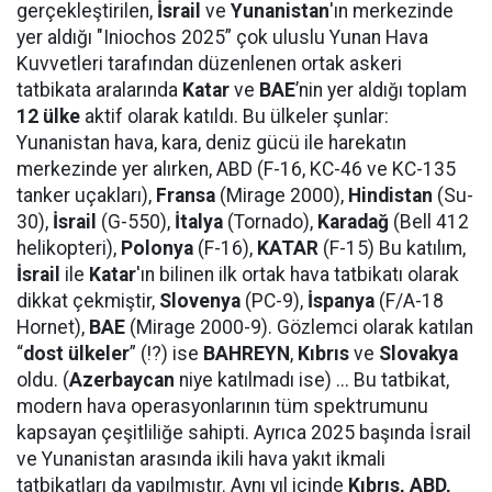
gerçekleştirilen,
İsrail
ve
Yunanistan
'ın merkezinde
yer aldığı "Iniochos 2025” çok uluslu Yunan Hava
Kuvvetleri tarafından düzenlenen ortak askeri
tatbikata aralarında
Katar
ve
BAE
’nin yer aldığı toplam
12 ülke
aktif olarak katıldı. Bu ülkeler şunlar:
Yunanistan hava, kara, deniz gücü ile harekatın
merkezinde yer alırken, ABD (F-16, KC-46 ve KC-135
tanker uçakları),
Fransa
(Mirage 2000),
Hindistan
(Su-
30),
İsrail
(G-550),
İtalya
(Tornado),
Karadağ
(Bell 412
helikopteri),
Polonya
(F-16),
KATAR
(F-15) Bu katılım,
İsrail
ile
Katar
'ın bilinen ilk ortak hava tatbikatı olarak
dikkat çekmiştir,
Slovenya
(PC-9),
İspanya
(F/A-18
Hornet),
BAE
(Mirage 2000-9). Gözlemci olarak katılan
“
dost ülkeler
” (!?) ise
BAHREYN
,
Kıbrıs
ve
Slovakya
oldu. (
Azerbaycan
niye katılmadı ise) ... Bu tatbikat,
modern hava operasyonlarının tüm spektrumunu
kapsayan çeşitliliğe sahipti. Ayrıca 2025 başında İsrail
ve Yunanistan arasında ikili hava yakıt ikmali
tatbikatları da yapılmıştır. Aynı yıl içinde
Kıbrıs, ABD,