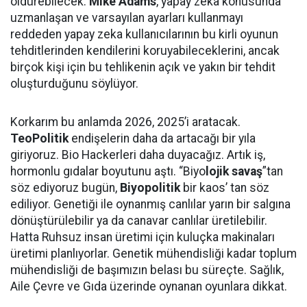
öldürebilecek.
Mike Adams
, yapay zeka konusunda
uzmanlaşan ve varsayılan ayarları kullanmayı
reddeden yapay zeka kullanıcılarının bu kirli oyunun
tehditlerinden kendilerini koruyabileceklerini, ancak
birçok kişi için bu tehlikenin açık ve yakın bir tehdit
oluşturduğunu söylüyor.
Korkarım bu anlamda 2026, 2025’i aratacak.
TeoPolitik
endişelerin daha da artacağı bir yıla
giriyoruz. Bio Hackerleri daha duyacağız. Artık iş,
hormonlu gıdalar boyutunu aştı. “Biyo
lojik savaş
”tan
söz ediyoruz bugün,
Biyopolitik
bir kaos’ tan söz
ediliyor. Genetiği ile oynanmış canlılar yarın bir salgına
dönüştürülebilir ya da canavar canlılar üretilebilir.
Hatta Ruhsuz insan üretimi için kuluçka makinaları
üretimi planlıyorlar. Genetik mühendisliği kadar toplum
mühendisliği de başımızın belası bu süreçte. Sağlık,
Aile Çevre ve Gıda üzerinde oynanan oyunlara dikkat.