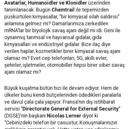
Avatarlar, Humanoidler ve Klonidler
üzerinden
tanımlanacak. Bugün
Chemtrail
ile tepemizden
püskürtülen kimyasallar, “bir kimyasal silah saldırısı”
anlamına gelmez mi? Damarlarımıza zerkedilen
mRNA’lar bir biyolojik savaş ajanı değil mi idi. Geni ile
oynanmış tarımsal ve hayvansal gıdalar, gıda
kimyasalları ve endüstriyel gıdalar. Bize ilaç diye
verilen haplar, kozmetikler birer kimyasal savaş ajanı
olamaz mı? Evet cep telefonları, 5G, akıllı evler,
şehirler, işletmeler, otomobiller hepsi birer siber savaş
ajanı olamaz mı?
Büyük kuşatma bütün hızı ile devam ediyor. Hem de
ülkeler bunu kendi bütçelerinden ödedikleri paralarla
ve davul çala çala yapıyor. Fransa'nın dış istihbarat
servisi “
Directorate General for External Security
”
(DGSE)'nin başkanı
Nicolas Lerner
diyor ki
“Cebinizdeki telefon bir casustur, Konuşmalarınızın