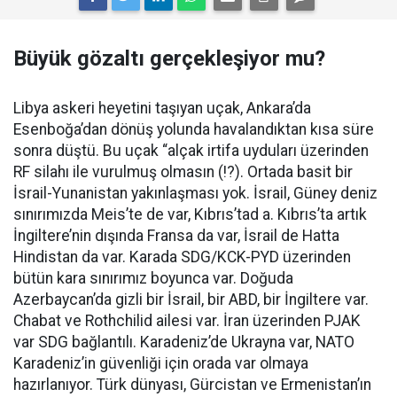
Büyük gözaltı gerçekleşiyor mu?
Libya askeri heyetini taşıyan uçak, Ankara’da
Esenboğa’dan dönüş yolunda havalandıktan kısa süre
sonra düştü. Bu uçak “alçak irtifa uyduları üzerinden
RF silahı ile vurulmuş olmasın (!?). Ortada basit bir
İsrail-Yunanistan yakınlaşması yok. İsrail, Güney deniz
sınırımızda Meis’te de var, Kıbrıs’tad a. Kıbrıs’ta artık
İngiltere’nin dışında Fransa da var, İsrail de Hatta
Hindistan da var. Karada SDG/KCK-PYD üzerinden
bütün kara sınırımız boyunca var. Doğuda
Azerbaycan’da gizli bir İsrail, bir ABD, bir İngiltere var.
Chabat ve Rothchilid ailesi var. İran üzerinden PJAK
var SDG bağlantılı. Karadeniz’de Ukrayna var, NATO
Karadeniz’in güvenliği için orada var olmaya
hazırlanıyor. Türk dünyası, Gürcistan ve Ermenistan’ın