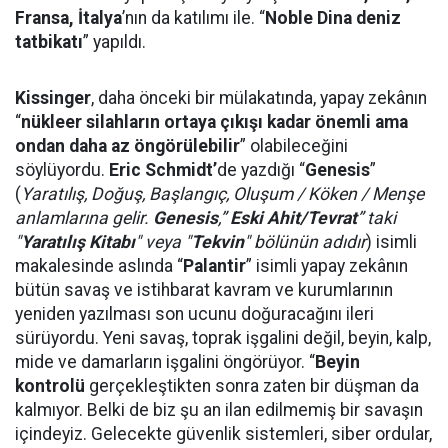
Fransa, İtalya
’nın da katılımı ile. “
Noble Dina deniz
tatbikatı
” yapıldı.
Kissinger
, daha önceki bir mülakatında, yapay zekânın
“
nükleer silahların ortaya çıkışı kadar önemli ama
ondan daha az öngörülebilir
” olabileceğini
söylüyordu.
Eric Schmidt’
de yazdığı “
Genesis
”
(
Yaratılış, Doğuş, Başlangıç, Oluşum / Köken / Menşe
anlamlarına gelir.
Genesis
,”
Eski Ahit/Tevrat
” taki
"
Yaratılış Kitabı
" veya "
Tekvin
" bölünün adıdır
) isimli
makalesinde aslında “
Palantir
” isimli yapay zekânın
bütün savaş ve istihbarat kavram ve kurumlarının
yeniden yazılması son ucunu doğuracağını ileri
sürüyordu. Yeni savaş, toprak işgalini değil, beyin, kalp,
mide ve damarların işgalini öngörüyor. “
Beyin
kontrolü
gerçekleştikten sonra zaten bir düşman da
kalmıyor. Belki de biz şu an ilan edilmemiş bir savaşın
içindeyiz. Gelecekte güvenlik sistemleri, siber ordular,