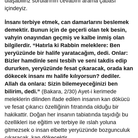
ulaşabiliriz sorularının cevabını arama çabası
içindeyiz.
İnsanı terbiye etmek, can damarlarını beslemek
demektir. Bunun için de geçerli olan tek besin,
vahyin onayından geçmiş ve kalbe inmiş olan
bilgilerdir. “Hatırla ki Rabbin meleklere: Ben
yeryüzünde bir halife yaratacağım, dedi. Onlar:
Bizler hamdinle seni tesbih ve seni takdis edip
dururken, yeryüzünde fesat çıkaracak, orada kan
dökecek insanı mı halife kılıyorsun? dediler.
Allah da onlara: Sizin bilemeyeceğinizi ben
bilirim, dedi.”
(Bakara, 2/30) Ayet-i kerimede
meleklerin dilinden ifade edilen insanın kan dökücü
ve fesat çıkarıcı özelliğinin fıtratında olduğu bir
hakikattir. Doğan her insanın tabiatında taşıdığı bu
özellikleri ise eğitim ve terbiye ile ıslah yoluna
gitmezsek o insan elbette yeryüzünde bozgunculuk
çıkaracak, kan dökecektir.