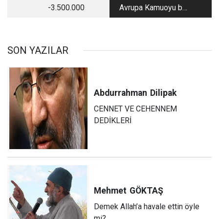
-3.500.000
Avrupa Kamuoyu bu
kadar da cahil
bırakılmaz ki!
SON YAZILAR
Abdurrahman
Dilipak
CENNET VE CEHENNEM
DEDİKLERİ
Mehmet
GÖKTAŞ
Demek Allah’a havale ettin öyle
mi?