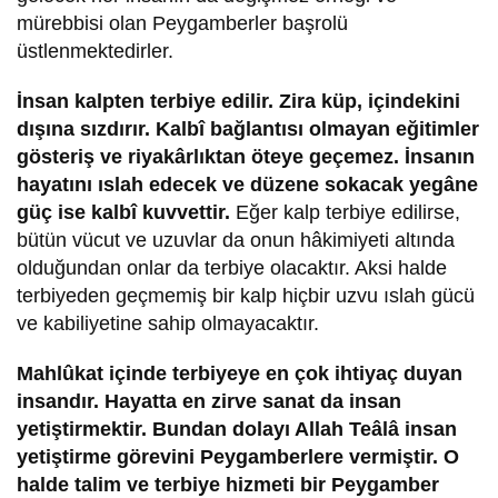
mürebbisi olan Peygamberler başrolü
üstlenmektedirler.
İnsan kalpten terbiye edilir. Zira küp, içindekini
dışına sızdırır. Kalbî bağlantısı olmayan eğitimler
gösteriş ve riyakârlıktan öteye geçemez. İnsanın
hayatını ıslah edecek ve düzene sokacak yegâne
güç ise kalbî kuvvettir.
Eğer kalp terbiye edilirse,
bütün vücut ve uzuvlar da onun hâkimiyeti altında
olduğundan onlar da terbiye olacaktır. Aksi halde
terbiyeden geçmemiş bir kalp hiçbir uzvu ıslah gücü
ve kabiliyetine sahip olmayacaktır.
Mahlûkat içinde terbiyeye en çok ihtiyaç duyan
insandır. Hayatta en zirve sanat da insan
yetiştirmektir. Bundan dolayı Allah Teâlâ insan
yetiştirme görevini Peygamberlere vermiştir. O
halde talim ve terbiye hizmeti bir Peygamber