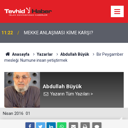
HÜRMÜZ PAZARLIĞINDA İŞGALCİ ABD’NİN
10:57
ŞARTLARI ORTAYA ÇIKTI
Anasayfa
Yazarlar
Abdullah Büyük
Bir Peygamber
mesleği: Numune insan yetiştirmek
Abdullah Büyük
Yazarın Tüm Yazıları >
Nisan 2016
01