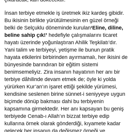
İnsan terbiye etmekle iş üretmek ikiz kardeş gibidir.
Bu ikisinin birlikte yürütülmesinin en güzel örneği
belki de Selçuklu döneminde kurulan
‘Eline, diline,
beline sahip çık!’
hedefiyle çalışmalarını ticaret
hayatı üzerinde yoğunlaştıran Ahilik Teşkilatı’dır.
Yani talim ve terbiyeyi, yetişme ile bunun pratik
hayata etkilerini birbirinden ayırmamalı, her ikisini de
bünyesinde barındıran bir eğitim sistemi
benimsemeliyiz. Zira insanın hayatının her anı bir
terbiye dâhilinde devam etmek de; öyle ki yolda
yürürken Kur’an’ın işaret ettiği şekilde yürümesi,
kendisine seslenen birine sünnet-i seniyyeye uygun
biçimde dönüp bakması dahi bu terbiyenin
kapsamına girmektedir. Her anı kapsayan bu geniş
terbiyede Cenab-ı Allah’ın bizzat terbiye edip
kullarına örnek olarak gönderdiği, kıyamete kadar
gelecek her insanın da değişmez örneği ve