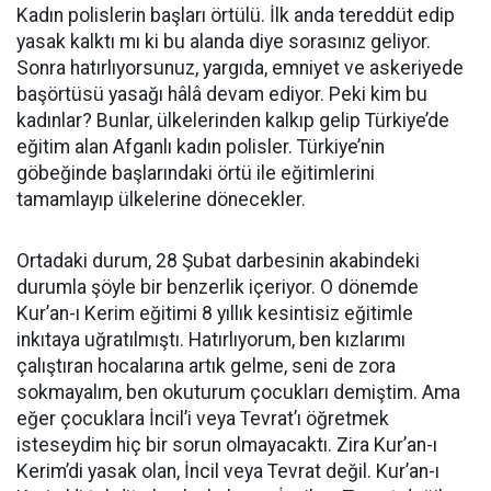
Kadın polislerin başları örtülü. İlk anda tereddüt edip
yasak kalktı mı ki bu alanda diye sorasınız geliyor.
Sonra hatırlıyorsunuz, yargıda, emniyet ve askeriyede
başörtüsü yasağı hâlâ devam ediyor. Peki kim bu
kadınlar? Bunlar, ülkelerinden kalkıp gelip Türkiye’de
eğitim alan Afganlı kadın polisler. Türkiye’nin
göbeğinde başlarındaki örtü ile eğitimlerini
tamamlayıp ülkelerine dönecekler.
Ortadaki durum, 28 Şubat darbesinin akabindeki
durumla şöyle bir benzerlik içeriyor. O dönemde
Kur’an-ı Kerim eğitimi 8 yıllık kesintisiz eğitimle
inkıtaya uğratılmıştı. Hatırlıyorum, ben kızlarımı
çalıştıran hocalarına artık gelme, seni de zora
sokmayalım, ben okuturum çocukları demiştim. Ama
eğer çocuklara İncil’i veya Tevrat’ı öğretmek
isteseydim hiç bir sorun olmayacaktı. Zira Kur’an-ı
Kerim’di yasak olan, İncil veya Tevrat değil. Kur’an-ı