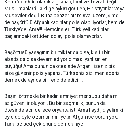
Kerim’di tehdit olarak algılanan, İncil ve Tevrat değil.
Müslümanlardı laikliğe aykırı görülen, Hıristiyanlar veya
Museviler değil. Buna benzer bir minval üzere, şimdi
de başörtülü Afganlı kadınlar polis olabiliyorlar, hem de
Türkiye’de! Ama!!! Hemcinsleri Türkiyeli kadınlar
başlarındaki örtüden dolayı polis olamıyorlar.
Başörtüsü yasağının bir miktar da olsa, kısıtlı bir
alanda da olsa devam ediyor olması yanlışın en
büyüğü! Ama bunun da ötesinde Afganlı iseniz biz
size güvenir polis yaparız, Türkseniz sizi men ederiz
demek de ayrıca bir rencide edici....
Başını örtmekle bir kadın emniyet mensubu daha mı
az güvenilir oluyor... Bu bir saçmalık, bunun da
ötesinde son derece oryantalist! Ama haydi, diyelim ki
öyle de öyle o zaman milliyetin Afgan ise sorun yok,
Türk ise sed çek önüne demek niye!