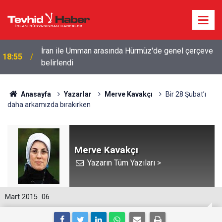
Ensarullah'a karşı kurulan koalisyonda Türkiye de
16:09
var.. Suud komutanı atadı
Anasayfa
Yazarlar
Merve Kavakçı
Bir 28 Şubat’ı
daha arkamızda bırakırken
Merve Kavakçı
Yazarın Tüm Yazıları >
Mart 2015
06