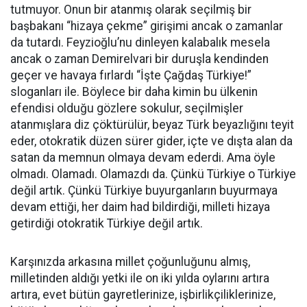
tutmuyor. Onun bir atanmış olarak seçilmiş bir
başbakanı “hizaya çekme” girişimi ancak o zamanlar
da tutardı. Feyzioğlu’nu dinleyen kalabalık mesela
ancak o zaman Demirelvari bir duruşla kendinden
geçer ve havaya fırlardı “İşte Çağdaş Türkiye!”
sloganları ile. Böylece bir daha kimin bu ülkenin
efendisi olduğu gözlere sokulur, seçilmişler
atanmışlara diz çöktürülür, beyaz Türk beyazlığını teyit
eder, otokratik düzen sürer gider, içte ve dışta alan da
satan da memnun olmaya devam ederdi. Ama öyle
olmadı. Olamadı. Olamazdı da. Çünkü Türkiye o Türkiye
değil artık. Çünkü Türkiye buyurganların buyurmaya
devam ettiği, her daim had bildirdiği, milleti hizaya
getirdiği otokratik Türkiye değil artık.
Karşınızda arkasına millet çoğunluğunu almış,
milletinden aldığı yetki ile on iki yılda oylarını artıra
artıra, evet bütün gayretlerinize, işbirlikçiliklerinize,