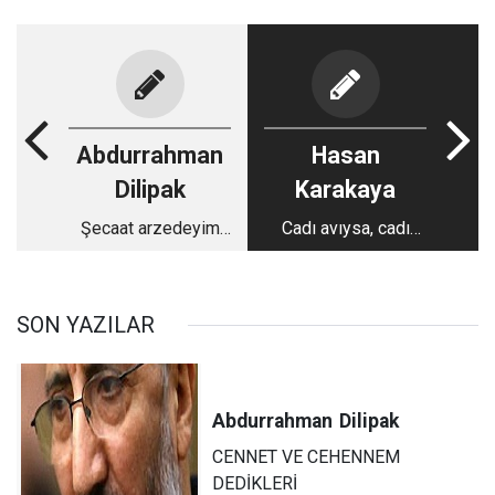
Abdurrahman
Hasan
Dilipak
Karakaya
Şecaat arzedeyim
Cadı avıysa, cadı
derken..
avı... Bu mücadele
sürecek
SON YAZILAR
Abdurrahman
Dilipak
CENNET VE CEHENNEM
DEDİKLERİ