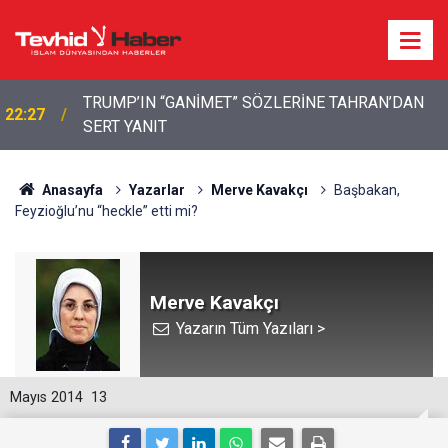
22:13
İbrahimî Bir Seda: Uluslararası Filistin Konvoyu
Anasayfa
Yazarlar
Merve Kavakçı
Başbakan,
Feyzioğlu’nu “heckle” etti mi?
Merve Kavakçı
Yazarın Tüm Yazıları >
Mayıs 2014
13