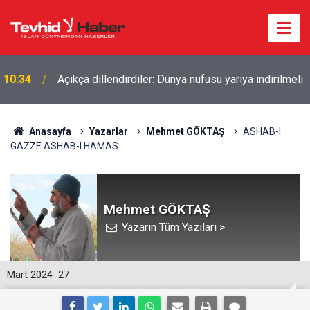
İŞGALCİ İSRAİL’DEN GÜNEY LÜBNAN’A GECE BOYU
10:26
SALDIRI
Anasayfa
Yazarlar
Mehmet GÖKTAŞ
ASHAB-I
GAZZE ASHAB-I HAMAS
Mehmet GÖKTAŞ
Yazarın Tüm Yazıları >
Mart 2024
27