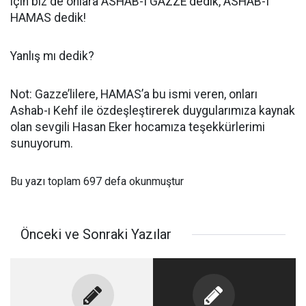
için biz de onlara ASHAB-I GAZZE dedik, ASHAB-I
HAMAS dedik!
Yanlış mı dedik?
Not: Gazze’lilere, HAMAS’a bu ismi veren, onları
Ashab-ı Kehf ile özdeşleştirerek duygularımıza kaynak
olan sevgili Hasan Eker hocamıza teşekkürlerimi
sunuyorum.
Bu yazı toplam 697 defa okunmuştur
Önceki ve Sonraki Yazılar