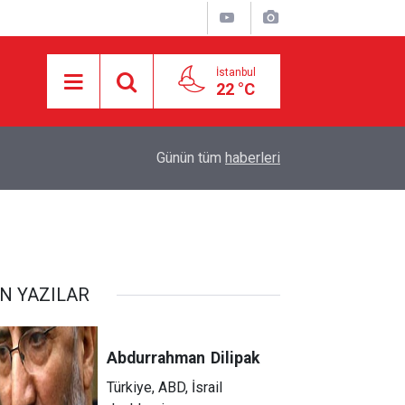
İstanbul
22 °C
17:25
HAMAS: İKİNCİ AŞAMA İÇİN RESMÎ YANIT BE
Günün tüm
haberleri
N YAZILAR
Abdurrahman
Dilipak
Türkiye, ABD, İsrail