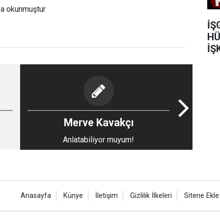
fa okunmuştur
İŞ
HÜ
İŞ
Merve Kavakçı
Anlatabiliyor muyum!
Anasayfa
Künye
İletişim
Gizlilik İlkeleri
Sitene Ekle