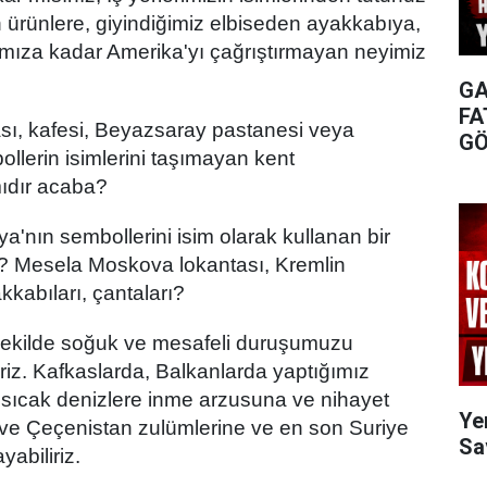
n ürünlere, giyindiğimiz elbiseden ayakkabıya,
mıza kadar Amerika'yı çağrıştırmayan neyimiz
GA
FA
sı, kafesi, Beyazsaray pastanesi veya
GÖ
llerin isimlerini taşımayan kent
mıdır acaba?
a'nın sembollerini isim olarak kullanan bir
? Mesela Moskova lokantası, Kremlin
kabıları, çantaları?
şekilde soğuk ve mesafeli duruşumuzu
riz. Kafkaslarda, Balkanlarda yaptığımız
 sıcak denizlere inme arzusuna ve nihayet
Ye
 ve Çeçenistan zulümlerine ve en son Suriye
Sa
abiliriz.