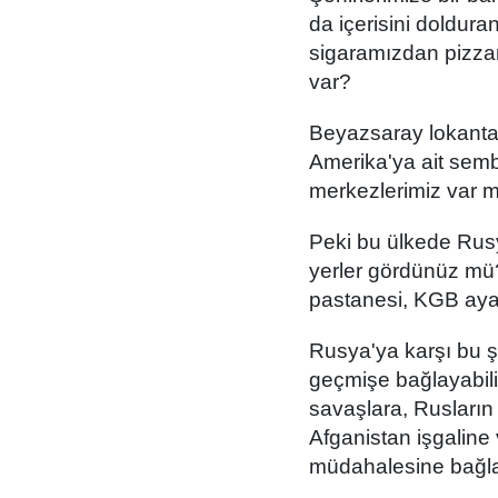
da içerisini doldura
sigaramızdan pizza
var?
Beyazsaray lokanta
Amerika'ya ait sembo
merkezlerimiz var 
Peki bu ülkede Rusy
yerler gördünüz mü
pastanesi, KGB ayak
Rusya'ya karşı bu 
geçmişe bağlayabili
savaşlara, Rusların
Afganistan işgaline
müdahalesine bağlay