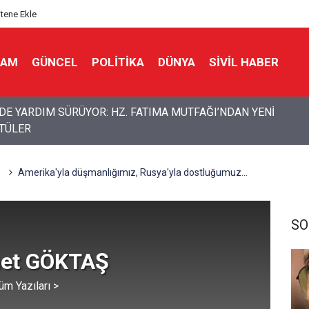
itene Ekle
LAM
GÜNCEL
POLITIKA
DÜNYA
SIVIL HABER
DE YARDIM SÜRÜYOR: HZ. FATIMA MUTFAĞI’NDAN YENİ
TÜLER
en "genel seferberlik" kararı: Savaşa hazırlık mesajı
Amerika'yla düşmanlığımız, Rusya'yla dostluğumuz...
SO
et GÖKTAŞ
üm Yazıları >