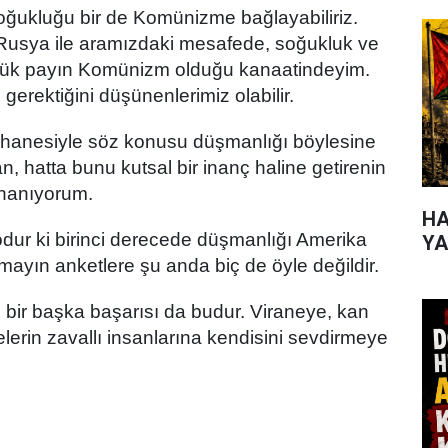
oğukluğu bir de Komünizme bağlayabiliriz.
usya ile aramızdaki mesafede, soğukluk ve
yük payın Komünizm olduğu kanaatindeyim.
erektiğini düşünenlerimiz olabilir.
anesiyle söz konusu düşmanlığı böylesine
an, hatta bunu kutsal bir inanç haline getirenin
nanıyorum.
HA
dur ki birinci derecede düşmanlığı Amerika
YA
mayın anketlere şu anda biç de öyle değildir.
 bir başka başarısı da budur. Viraneye, kan
elerin zavallı insanlarına kendisini sevdirmeye