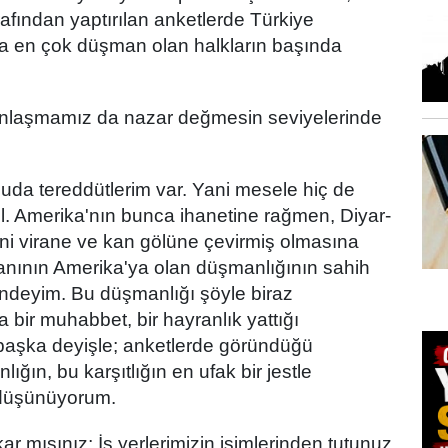
afından yaptırılan anketlerde Türkiye
ya en çok düşman olan halkların başında
ınlaşmamız da nazar değmesin seviyelerinde
da tereddütlerim var. Yani mesele hiç de
l. Amerika'nın bunca ihanetine rağmen, Diyar-
rini virane ve kan gölüne çevirmiş olmasına
anının Amerika'ya olan düşmanlığının sahih
ndeyim. Bu düşmanlığı şöyle biraz
a bir muhabbet, bir hayranlık yattığı
başka deyişle; anketlerde göründüğü
ğın, bu karşıtlığın en ufak bir jestle
 düşünüyorum.
kar mısınız; İş yerlerimizin isimlerinden tutunuz