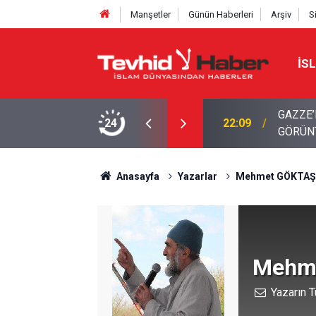
Manşetler
Günün Haberleri
Arşiv
S
İS
GAZZE’
22:09
24
GÖRÜN
21:12
Yemen'd
Anasayfa
Yazarlar
Mehmet GÖKTAŞ
Mehm
Yazarın T