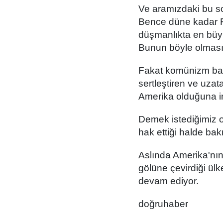
Ve aramızdaki bu s
Bence düne kadar R
düşmanlıkta en bü
Bunun böyle olması g
Fakat komünizm bah
sertleştiren ve uzat
Amerika olduğuna i
Demek istediğimiz o
hak ettiği halde bak
Aslında Amerika'nın
gölüne çevirdiği ülk
devam ediyor.
doğruhaber