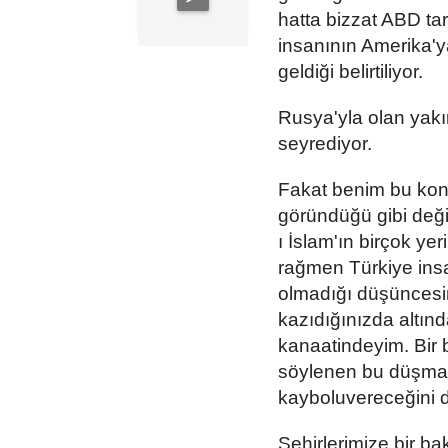
hatta bizzat ABD tar
insanının Amerika'
geldiği belirtiliyor.
Rusya'yla olan yak
seyrediyor.
Fakat benim bu konu
göründüğü gibi deği
ı İslam'ın birçok ye
rağmen Türkiye ins
olmadığı düşüncesi
kazıdığınızda altınd
kanaatindeyim. Bir 
söylenen bu düşmanlı
kayboluvereceğini
Şehirlerimize bir ba