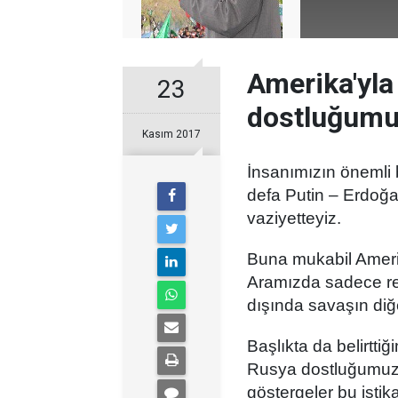
Amerika'yla
23
dostluğumuz
Kasım 2017
İnsanımızın önemli
defa Putin – Erdoğa
vaziyetteyiz.
Buna mukabil Amerik
Aramızda sadece res
dışında savaşın diğ
Başlıkta da belirtt
Rusya dostluğumuz 
göstergeler bu istik