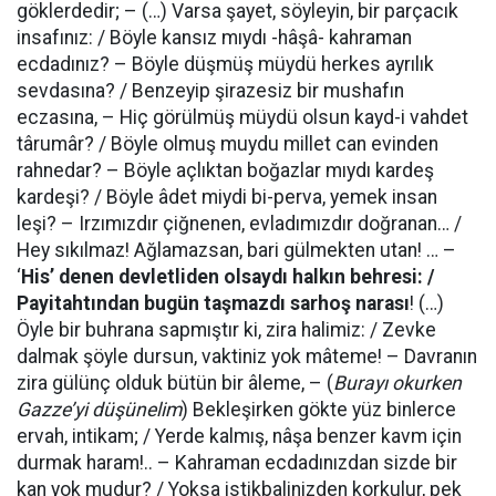
göklerdedir; – (…) Varsa şayet, söyleyin, bir parçacık
insafınız: / Böyle kansız mıydı -hâşâ- kahraman
ecdadınız? – Böyle düşmüş müydü herkes ayrılık
sevdasına? / Benzeyip şirazesiz bir mushafın
eczasına, – Hiç görülmüş müydü olsun kayd-i vahdet
târumâr? / Böyle olmuş muydu millet can evinden
rahnedar? – Böyle açlıktan boğazlar mıydı kardeş
kardeşi? / Böyle âdet miydi bi-perva, yemek insan
leşi? – Irzımızdır çiğnenen, evladımızdır doğranan… /
Hey sıkılmaz! Ağlamazsan, bari gülmekten utan! … –
‘
His’ denen devletliden olsaydı halkın behresi: /
Payitahtından bugün taşmazdı sarhoş narası
! (…)
Öyle bir buhrana sapmıştır ki, zira halimiz: / Zevke
dalmak şöyle dursun, vaktiniz yok mâteme! – Davranın
zira gülünç olduk bütün bir âleme, – (
Burayı okurken
Gazze’yi düşünelim
) Bekleşirken gökte yüz binlerce
ervah, intikam; / Yerde kalmış, nâşa benzer kavm için
durmak haram!.. – Kahraman ecdadınızdan sizde bir
kan yok mudur? / Yoksa istikbalinizden korkulur, pek