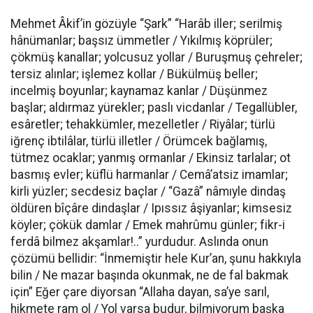
Mehmet Âkif’in gözüyle “Şark” “Harâb iller; serilmiş
hânümanlar; başsız ümmetler / Yıkılmış köprüler;
çökmüş kanallar; yolcusuz yollar / Buruşmuş çehreler;
tersiz alınlar; işlemez kollar / Bü­külmüş beller;
incelmiş boyunlar; kaynamaz kanlar / Düşünmez
başlar; aldırmaz yürekler; paslı vicdanlar / Tegallübler,
esâretler; tehakkümler, mezelletler / Riyâlar; türlü
iğrenç ibtilâlar, türlü illetler / Örümcek bağlamış,
tütmez ocaklar; yanmış ormanlar / Ekinsiz tarlalar; ot
basmış evler; küflü harmanlar / Cemâ’atsiz imamlar;
kirli yüzler; secdesiz baçlar / “Gazâ” nâmıyle dindaş
öldü­ren bîçâre dindaşlar / Ipıssız âşiyanlar; kimsesiz
köyler; çökük damlar / Emek mahrûmu günler; fikr-i
ferdâ bilmez akşamlar!..” yurdudur. Aslında onun
çözümü bellidir: “İnmemiştir hele Kur’an, şunu hakkıyla
bilin / Ne mazar başında okunmak, ne de fal bakmak
için” Eğer çare diyorsan “Allaha dayan, sa’ye sarıl,
hikmete ram ol / Yol varsa budur, bilmiyorum başka