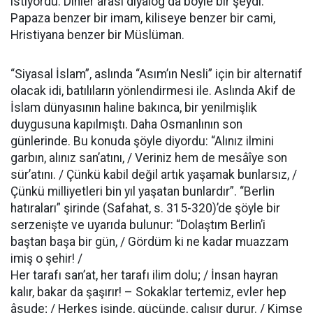
istiyordu. Dinler arası diyalog da böyle bir şeydi:
Papaza benzer bir imam, kiliseye benzer bir cami,
Hristiyana benzer bir Müslüman.
“Siyasal İslam”, aslında “Asım’ın Nesli” için bir alternatif
olacak idi, batılıların yönlendirmesi ile. Aslında Akif de
İslam dünyasının haline bakınca, bir yenilmişlik
duygusuna kapılmıştı. Daha Osmanlının son
günlerinde. Bu konuda şöyle diyordu: “Alınız ilmini
garbın, alınız san’atını, / Veriniz hem de mesâîye son
sür’atını. / Çünkü kabil değil artık yaşamak bunlarsız, /
Çünkü milliyetleri bin yıl yaşatan bunlardır”. “Berlin
hatıraları” şirinde (Safahat, s. 315-320)’de şöyle bir
serzenişte ve uyarıda bulunur: “Dolaştım Berlin’i
baştan başa bir gün, / Gördüm ki ne kadar muazzam
imiş o şehir! /
Her tarafı san’at, her tarafı ilim dolu; / İnsan hayran
kalır, bakar da şaşırır! – Sokaklar tertemiz, evler hep
âsude; / Herkes işinde, güçünde, çalışır durur. / Kimse