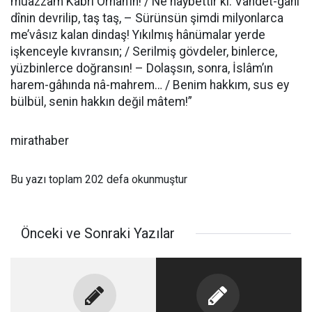
muazzam Kabri Orhan’ın! / Ne haybettir ki: Vahdet-gâhı
dînin devrilip, taş taş, – Sürünsün şimdi milyonlarca
me’vâsız kalan dindaş! Yıkılmış hânümalar yerde
işkenceyle kıvransın; / Serilmiş gövdeler, binlerce,
yüzbinlerce doğransın! – Dolaşsın, sonra, İslâm’ın
harem-gâhında nâ-mahrem… / Benim hakkım, sus ey
bülbül, senin hakkın değil mâtem!”
mirathaber
Bu yazı toplam 202 defa okunmuştur
Önceki ve Sonraki Yazılar