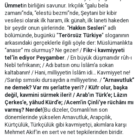
Ümmet
in birliğini savunur. Irkçılık “galu bela
zamanı”nda, “elestü bezmi”nde, Şeytani bir kibir
vesilesi olarak ilk haram, ilk günah, ilk laneti hakeden
bir şeydir onun şiirlerinde. “
Hakkın Sesleri
” adlı
bölümünde, bugünkü “
Terörsüz Türkiye
” sloganının
arkasındaki gerçeklerle ilgili şöyle der: Müslümanlıkta
“anasır” mı olurmuş? Ne gezer! /
Fikr-i kavmiyyeti
tel‘în ediyor Peygamber
. / En büyük düşmanıdır rûh-ı
Nebî tefrikanın; / Adı batsın onu İslâm’a sokan
kaltabanın! / Hani, milliyyetin İslâm idi… Kavmiyyet ne!
/Sarılıp sımsıkı dursaydın a milliyyetine. /
“Arnavutluk”
ne demek? Var mı şerîatte yeri? / Küfr olur, başka
değil, kavmini sürmek ileri! / Arab’ın Türk’e; Lâzın
Çerkes’e, yâhud Kürd’e; /Acem’in Çinli’ye rüchânı mı
varmış? Nerde!
(Bu dizeler, Osmanlı’nın son
dönemlerinde yükselen Arnavutluk, Arapçılık,
Kürtçülük, Türkçülük gibi kavmiyetçi, akımlara karşı
Mehmet Akif’in en sert ve net tepkilerinden biridir.