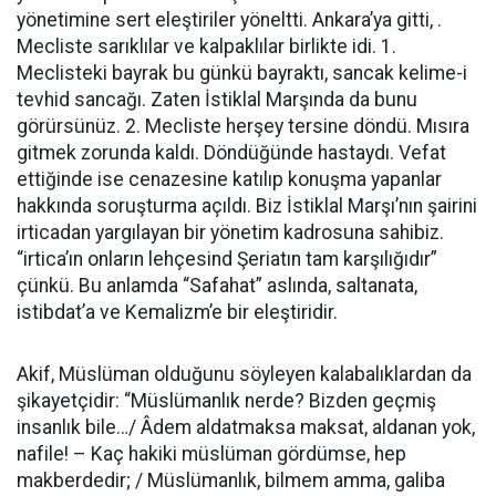
yönetimine sert eleştiriler yöneltti. Ankara’ya gitti, .
Mecliste sarıklılar ve kalpaklılar birlikte idi. 1.
Meclisteki bayrak bu günkü bayraktı, sancak kelime-i
tevhid sancağı. Zaten İstiklal Marşında da bunu
görürsünüz. 2. Mecliste herşey tersine döndü. Mısıra
gitmek zorunda kaldı. Döndüğünde hastaydı. Vefat
ettiğinde ise cenazesine katılıp konuşma yapanlar
hakkında soruşturma açıldı. Biz İstiklal Marşı’nın şairini
irticadan yargılayan bir yönetim kadrosuna sahibiz.
“irtica’ın onların lehçesind Şeriatın tam karşılığıdır”
çünkü. Bu anlamda “Safahat” aslında, saltanata,
istibdat’a ve Kemalizm’e bir eleştiridir.
Akif, Müslüman olduğunu söyleyen kalabalıklardan da
şikayetçidir: “Müslümanlık nerde? Bizden geçmiş
insanlık bile…/ Âdem aldatmaksa maksat, aldanan yok,
nafile! – Kaç hakiki müslüman gördümse, hep
makberdedir; / Müslümanlık, bilmem amma, galiba