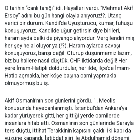
O tarihin “canlı tanığı” idi. Hayalleri vardı. “Mehmet Akif
Ersoy” adını bu gün hangi olayla anıyoruz!?. Utanç
verici bir durum. Kandil’de Uyuşturucu, kumar, fuhuşu
konuşuyoruz. Kandilde uğur getirsin diye birileri,
haram ayda belki de piyango alıyordur. Vergilendirilmiş
her şey helal oluyor ya (!?). Haram aylarda savaşı
konuşuyoruz, barışı değil. Oturup düşünmemiz lazım,
biz bu hallere nasıl düştük. CHP iktidarda değil! Her
yere İmam-Hatipli doldurdular, her ilde, ilçe’de İmam-
Hatip açmakla, her köşe başına cami yapmakla
olmuyormuş bu iş.
Akif Osmanlı’nın son günlerini gördü. 1. Meclis
konusunda heyecanlanmıştı. İstanbul’dan Ankara’ya
kadar yürüyerek gitti, her gittiği yerde camilerde
insanlara hitab etti. Osmanlının son günlerinde Sarayla
ters düştü, İttihat Terakkinin kapısını çaldı. İki kapı da
yüzüne kapandı. İstibdat şiiri ile Abdulhamid dönemi