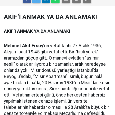
AKİF’İ ANMAK YA DA ANLAMAK!
AKİF’İ ANMAK YA DA ANLAMAK!
Mehmet Akif Ersoy
’un vefat tarihi:27 Aralık 1936,
Akşam saat 19.45 gibi vefat etti. Bir “hisli yürek”
aramızdan göçüp gitt,. O manevi evlatları “asımın
nesli” olarak anılıyordu bir zamanlar, artık neredeyse
onlar da yok.. Mısır dönüşü yerleştiği İstanbul’da
Beyoğlu’ndaki, “Mısır Apartmanı” isimli, bugün hâlâ
ayakta olan bina’da, 20 Haziran 1936’da Mısır’dan kesin
dönüş yaptıktan sonra, Siroz hastalığı sebebi ile vefat
etti. Vefatının ertesi günü, önce herkesten habersiz
yapılmak istenen cenaze işlemi, üniversite
talebelerinin haberdar olması ile 28 Aralık’ta büyük bir
cenaze töreniyle Edirnekapı Mezarlığı’na defnedildi.