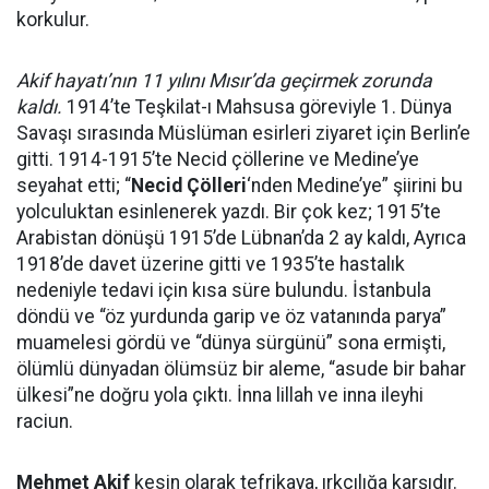
korkulur.
Akif hayatı’nın 11 yılını Mısır’da geçirmek zorunda
kaldı.
1914’te Teşkilat-ı Mahsusa göreviyle 1. Dünya
Savaşı sırasında Müslüman esirleri ziyaret için Berlin’e
gitti. 1914-1915’te Necid çöllerine ve Medine’ye
seyahat etti; “
Necid Çölleri
‘nden Medine’ye” şiirini bu
yolculuktan esinlenerek yazdı. Bir çok kez; 1915’te
Arabistan dönüşü 1915’de Lübnan’da 2 ay kaldı, Ayrıca
1918’de davet üzerine gitti ve 1935’te hastalık
nedeniyle tedavi için kısa süre bulundu. İstanbula
döndü ve “öz yurdunda garip ve öz vatanında parya”
muamelesi gördü ve “dünya sürgünü” sona ermişti,
ölümlü dünyadan ölümsüz bir aleme, “asude bir bahar
ülkesi”ne doğru yola çıktı. İnna lillah ve inna ileyhi
raciun.
Mehmet Akif
kesin olarak tefrikaya, ırkçılığa karşıdır.