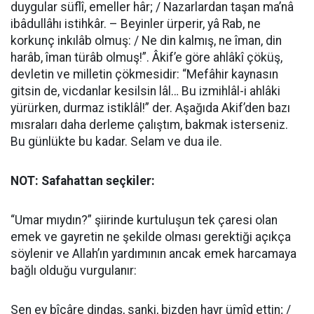
duygular süflî, emeller hâr; / Nazarlardan taşan ma’nâ
ibâdullâhı istihkâr. – Beyinler ürperir, yâ Rab, ne
korkunç inkılâb olmuş: / Ne din kalmış, ne îman, din
harâb, îman türâb olmuş!”. Âkif’e göre ahlâkî çöküş,
devletin ve milletin çökmesidir: “Mefâhir kaynasın
gitsin de, vicdanlar kesilsin lâl… Bu izmihlâl-i ahlâki
yürürken, durmaz istiklâl!” der. Aşağıda Akif’den bazı
mısraları daha derleme çalıştım, bakmak isterseniz.
Bu günlükte bu kadar. Selam ve dua ile.
NOT: Safahattan seçkiler:
“Umar mıydın?” şiirinde kurtuluşun tek çaresi olan
emek ve gayretin ne şekilde olması gerek­tiği açıkça
söylenir ve Allah’ın yardımının ancak emek harcamaya
bağlı olduğu vurgulanır:
Sen ey bîçâre dindaş, sanki, bizden hayr ümîd ettin; /