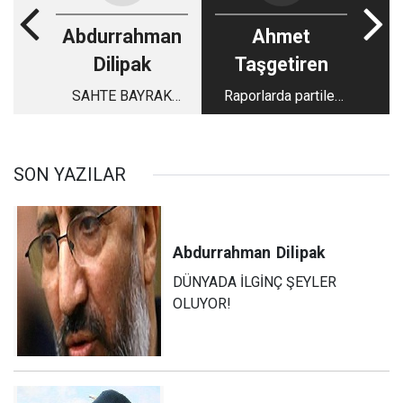
Abdurrahman
Ahmet
Dilipak
Taşgetiren
SAHTE BAYRAK
Raporlarda partiler
OPERASYONLARINA
nasıl görünüyor?
HAZIR OLUN!
SON YAZILAR
Abdurrahman
Dilipak
DÜNYADA İLGİNÇ ŞEYLER
OLUYOR!