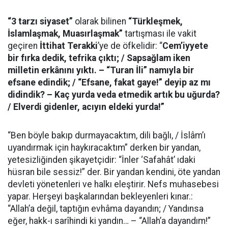
“3 tarzı siyaset”
olarak bilinen
“Türkleşmek,
İslamlaşmak, Muasırlaşmak”
tartışması ile vakit
geçiren
İttihat Terakki
’ye de öfkelidir: “
Cem’iyyete
bir fırka dedik, tefrika çıktı; / Sapsağlam iken
milletin erkânını yıktı. – “Turan İli” namıyla bir
efsane edindik; / “Efsane, fakat gaye!” deyip az mı
didindik? – Kaç yurda veda etmedik artık bu uğurda?
/ Elverdi gidenler, acıyın eldeki yurda!”
“Ben böyle bakıp durmayacaktım, dili bağlı, / İslâm’ı
uyandırmak için haykıracaktım” derken bir yandan,
yetesizliğinden şikayetçidir: “İnler ‘Safahât’ ıdaki
hüsran bile sessiz!” der. Bir yandan kendini, öte yandan
devleti yönetenleri ve halkı eleştirir. Nefs muhasebesi
yapar. Herşeyi başkalarından bekleyenleri kınar.:
“Allah’a değil, taptığın evhâma dayandın; / Yandınsa
eğer, hakk-ı sarîhindi ki yandın… – “Allah’a dayandım!”