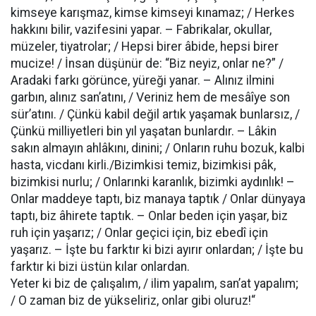
kimseye karışmaz, kimse kimseyi kınamaz; / Herkes
hakkını bilir, vazifesini yapar. – Fabrikalar, okullar,
müzeler, tiyatrolar; / Hepsi birer âbide, hepsi birer
mucize! / İnsan düşünür de: “Biz neyiz, onlar ne?” /
Aradaki farkı görünce, yüreği yanar. – Alınız ilmini
garbın, alınız san’atını, / Veriniz hem de mesâîye son
sür’atını. / Çünkü kabil değil artık yaşamak bunlarsız, /
Çünkü milliyetleri bin yıl yaşatan bunlardır. – Lâkin
sakın almayın ahlâkını, dinini; / Onların ruhu bozuk, kalbi
hasta, vicdanı kirli./Bizimkisi temiz, bizimkisi pâk,
bizimkisi nurlu; / Onlarınki karanlık, bizimki aydınlık! –
Onlar maddeye taptı, biz manaya taptık / Onlar dünyaya
taptı, biz âhirete taptık. – Onlar beden için yaşar, biz
ruh için yaşarız; / Onlar geçici için, biz ebedî için
yaşarız. – İşte bu farktır ki bizi ayırır onlardan; / İşte bu
farktır ki bizi üstün kılar onlardan.
Yeter ki biz de çalışalım, / ilim yapalım, san’at yapalım;
/ O zaman biz de yükseliriz, onlar gibi oluruz!“