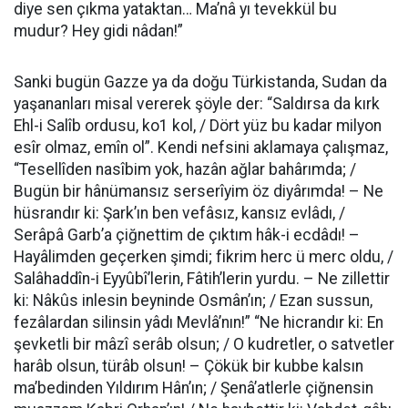
diye sen çıkma yataktan… Ma’nâ yı tevekkül bu
mudur? Hey gidi nâdan!”
Sanki bugün Gazze ya da doğu Türkistanda, Sudan da
yaşananları misal vererek şöyle der: “Saldırsa da kırk
Ehl-i Salîb ordusu, ko1 kol, / Dört yüz bu kadar milyon
esîr olmaz, emîn ol”. Kendi nefsini aklamaya çalışmaz,
“Tesellîden nasîbim yok, hazân ağlar bahârımda; /
Bugün bir hânümansız serserîyim öz diyârımda! – Ne
hüsrandır ki: Şark’ın ben vefâsız, kansız evlâdı, /
Serâpâ Garb’a çiğnettim de çıktım hâk-i ecdâdı! –
Hayâlimden geçerken şimdi; fikrim herc ü merc oldu, /
Salâhaddîn-i Eyyûbî’lerin, Fâtih’lerin yurdu. – Ne zillettir
ki: Nâkûs inlesin beyninde Osmân’ın; / Ezan sussun,
fezâlardan silinsin yâdı Mevlâ’nın!” “Ne hicrandır ki: En
şevketli bir mâzî serâb olsun; / O kudretler, o satvetler
harâb olsun, türâb olsun! – Çökük bir kubbe kalsın
ma’bedinden Yıldırım Hân’ın; / Şenâ’atlerle çiğnensin