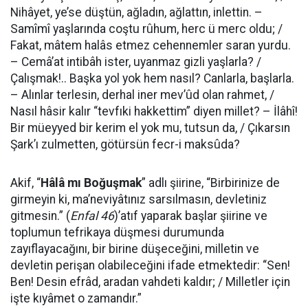
Nihâyet, ye’se düştün, ağladın, ağlattın, inlettin. –
Samîmî yaşlarında coştu rûhum, herc ü merc oldu; /
Fakat, mâtem halâs etmez cehennemler saran yurdu.
– Cemâ’at intibâh ister, uyanmaz gizli yaşlarla? /
Çalışmak!.. Başka yol yok hem nasıl? Canlarla, başlarla.
– Alınlar terlesin, derhal iner mev’ûd olan rahmet, /
Nasıl hâsir kalır “tevfıki hakkettim” diyen millet? – İlâhî!
Bir müeyyed bir kerim el yok mu, tutsun da, / Çıkarsın
Şark’ı zulmetten, götürsün fecr-i maksûda?
Akif, “
Hâlâ mı Boğuşmak
” adlı şiirine, “Birbirinize de
girmeyin ki, ma’neviyâtınız sarsıl­masın, devletiniz
gitmesin.” (
Enfal 46
)’atıf yaparak başlar şiirine ve
toplumun tefrikaya düşmesi durumunda
zayıflayacağını, bir birine düşeceğini, milletin ve
devletin perişan olabileceğini ifade etmektedir: “Sen!
Ben! Desin efrâd, aradan vahdeti kaldır; / Milletler için
işte kıyâmet o zamandır.”