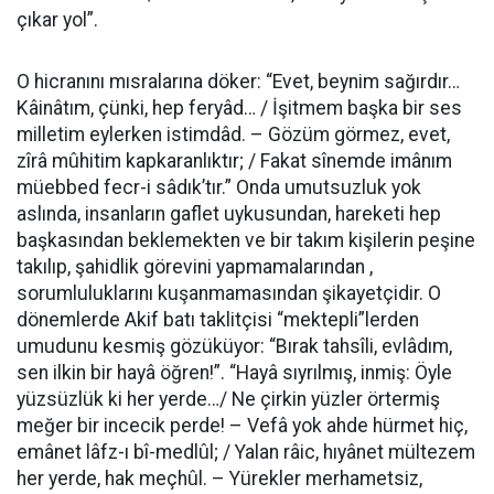
çıkar yol”.
O hicranını mısralarına döker: “Evet, beynim sağırdır…
Kâinâtım, çünki, hep feryâd… / İşitmem başka bir ses
milletim eylerken istimdâd. – Gözüm görmez, evet,
zîrâ mûhitim kapkaranlıktır; / Fakat sînemde imânım
müebbed fecr-i sâdık’tır.” Onda umutsuzluk yok
aslında, insanların gaflet uykusundan, hareketi hep
başkasından beklemekten ve bir takım kişilerin peşine
takılıp, şahidlik görevini yapmamalarından ,
sorumluluklarını kuşanmamasından şikayetçidir. O
dönemlerde Akif batı taklitçisi “mektepli”lerden
umudunu kesmiş gözüküyor: “Bırak tahsîli, evlâdım,
sen ilkin bir hayâ öğren!”. “Hayâ sıyrılmış, inmiş: Öyle
yüzsüzlük ki her yerde…/ Ne çirkin yüzler örtermiş
meğer bir incecik perde! – Vefâ yok ahde hürmet hiç,
emânet lâfz-ı bî-medlûl; / Yalan râic, hıyânet mültezem
her yerde, hak meçhûl. – Yürekler merhametsiz,