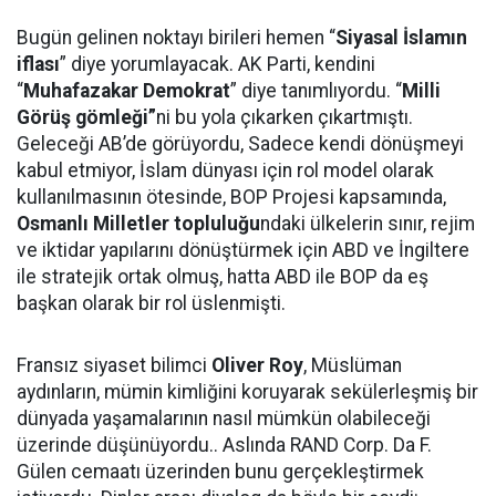
Bugün gelinen noktayı birileri hemen “
Siyasal İslamın
iflası
” diye yorumlayacak. AK Parti, kendini
“
Muhafazakar Demokrat
” diye tanımlıyordu. “
Milli
Görüş gömleği”
ni bu yola çıkarken çıkartmıştı.
Geleceği AB’de görüyordu, Sadece kendi dönüşmeyi
kabul etmiyor, İslam dünyası için rol model olarak
kullanılmasının ötesinde, BOP Projesi kapsamında,
Osmanlı Milletler topluluğu
ndaki ülkelerin sınır, rejim
ve iktidar yapılarını dönüştürmek için ABD ve İngiltere
ile stratejik ortak olmuş, hatta ABD ile BOP da eş
başkan olarak bir rol üslenmişti.
Fransız siyaset bilimci
Oliver
Roy
, Müslüman
aydınların, mümin kimliğini koruyarak sekülerleşmiş bir
dünyada yaşamalarının nasıl mümkün olabileceği
üzerinde düşünüyordu.. Aslında RAND Corp. Da F.
Gülen cemaatı üzerinden bunu gerçekleştirmek