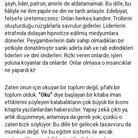
şeyh, lider, patron, amirle de aldatamamalı. Bu dille, bu
hâliyle ne ilim yapılır ne din ne tarih anlaşılır. Edebiyat,
felsefe üretemezsiniz. Onları herkes kandırır. Trollerin
oluşturduğu rüzgârlarla savrulur giderler. Liderlerin
etrafında dolaşan hipnotize edilmiş medyumlara
dönerler. Peygamberlerin dahi sahip olmadıkları bir
yetkiyle donatılmıştır sanki adeta ilah ve rab edindikleri
liderleri ve dini önderleri. Rızkı veren onlardır, işleri
yoluna koyanlar da onlardır. Onlar olmasa o insancıklar
ne yapardı ki!
Zaten onun için okuyan bir toplum değil, şifahi bir
toplum olduk.
“Oku”
diye başlayan bir kitaba iman
ettiklerini söyleyen kalabalıkların çok büyük bir kısmı
kitapta yazılanlardan habersizler. Yapay zekâ çıktı ya,
artık düşünmeye, anlamaya da gerek yok; çünkü o
zaten bize söylüyor. Bu dille bir gelecek tasavvuru da
mümkün değil. Ve bu eğitim sistemi ile ancak