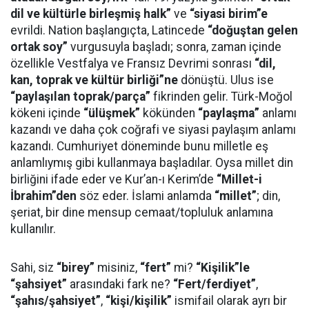
dil ve kültürle birleşmiş halk”
ve
“siyasi birim”e
evrildi. Nation başlangıçta, Latincede
“doğuştan gelen
ortak soy”
vurgusuyla başladı; sonra, zaman içinde
özellikle Vestfalya ve Fransız Devrimi sonrası
“dil,
kan, toprak ve kültür birliği”ne
dönüştü. Ulus ise
“paylaşılan toprak/parça”
fikrinden gelir. Türk-Moğol
kökeni içinde
“ülüşmek”
kökünden
“paylaşma”
anlamı
kazandı ve daha çok coğrafi ve siyasi paylaşım anlamı
kazandı. Cumhuriyet döneminde bunu milletle eş
anlamlıymış gibi kullanmaya başladılar. Oysa millet din
birliğini ifade eder ve Kur’an-ı Kerim’de
“Millet-i
İbrahim”den
söz eder. İslami anlamda
“millet”
; din,
şeriat, bir dine mensup cemaat/topluluk anlamına
kullanılır.
Sahi, siz
“birey”
misiniz,
“fert”
mi?
“Kişilik”le
“şahsiyet”
arasındaki fark ne?
“Fert/ferdiyet”
,
“şahıs/şahsiyet”
,
“kişi/kişilik”
ismifail olarak ayrı bir