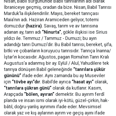
Nisan, Babil sürgününde Babil tanrılarının adı olarak
İbraniceye geçmiş, oradan da bize. Nisan, Babil Tanrısı
Marduk’la ilişkilendirilir. Mayıs, bereket tanrıçası
Maia'nın adı. Haziran Aramiceden geliyor, totemi
domuzdur
(hazira)
. Savaş, tarım ve av tanrısına
adanan ay, tanrı adı
“Ninurta”
, gökle ilişkisi ise Sirius
yıldızı ile. Temmuz / Tammuz - Dumuzi; bu ayın
adandığı tanrı Dumuzi'dir. Bu Babil tanrısı, bereket, şifa,
bitki ve çobanların koruyucu tanrısıdır. Tanrıça İnanna/
İştar’ın kocasıdır. Ağustos, pagan Roma’nın Tanrı Kralı
Augustus’a adanmış bir ay. Eylül / Alul, Yahudilere tek
tanrıya dönüşen Babil geleneğinde
“tanrılara şükür
gününü”
ifade eder. Aynı zamanda bu ay Museviler
için
“tövbe ayı”dır
. Babil’de ayrıca
“hasat ayı”
olarak,
“tanrılara şükran günü”
olarak da kutlanır. Kasım,
Arapçada
“bölen, ayıran”
demektir. Bu ayırım ferdî
planda ve insan ismi olarak iyi-kötü, güzel-çirkin, hak-
bâtıl, doğru-yanlış ayrımını ifade eder. Mevsimsel
olarak yaz ve kış aylarının ayrım ve geçiş ayını ifade