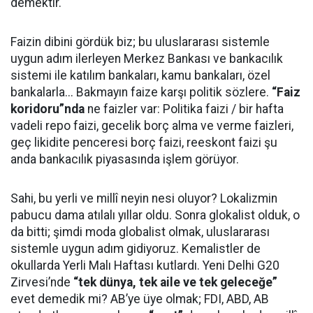
demektir.
Faizin dibini gördük biz; bu uluslararası sistemle
uygun adım ilerleyen Merkez Bankası ve bankacılık
sistemi ile katılım bankaları, kamu bankaları, özel
bankalarla... Bakmayın faize karşı politik sözlere.
“Faiz
koridoru”nda
ne faizler var: Politika faizi / bir hafta
vadeli repo faizi, gecelik borç alma ve verme faizleri,
geç likidite penceresi borç faizi, reeskont faizi şu
anda bankacılık piyasasında işlem görüyor.
Sahi, bu yerli ve millî neyin nesi oluyor? Lokalizmin
pabucu dama atılalı yıllar oldu. Sonra glokalist olduk, o
da bitti; şimdi moda globalist olmak, uluslararası
sistemle uygun adım gidiyoruz. Kemalistler de
okullarda Yerli Malı Haftası kutlardı. Yeni Delhi G20
Zirvesi’nde
“tek dünya, tek aile ve tek geleceğe”
evet demedik mi? AB’ye üye olmak; FDI, ABD, AB