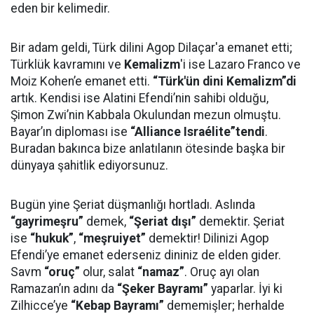
eden bir kelimedir.
Bir adam geldi, Türk dilini Agop Dilaçar'a emanet etti;
Türklük kavramını ve
Kemalizm
'i ise Lazaro Franco ve
Moiz Kohen’e emanet etti.
“Türk'ün dini Kemalizm”di
artık. Kendisi ise Alatini Efendi’nin sahibi olduğu,
Şimon Zwi’nin Kabbala Okulundan mezun olmuştu.
Bayar’ın diploması ise
“Alliance Israélite”tendi
.
Buradan bakınca bize anlatılanın ötesinde başka bir
dünyaya şahitlik ediyorsunuz.
Bugün yine Şeriat düşmanlığı hortladı. Aslında
“gayrimeşru”
demek,
“Şeriat dışı”
demektir. Şeriat
ise
“hukuk”
,
“meşruiyet”
demektir! Dilinizi Agop
Efendi’ye emanet ederseniz dininiz de elden gider.
Savm
“oruç”
olur, salat
“namaz”
. Oruç ayı olan
Ramazan’ın adını da
“Şeker Bayramı”
yaparlar. İyi ki
Zilhicce’ye
“Kebap Bayramı”
dememişler; herhalde