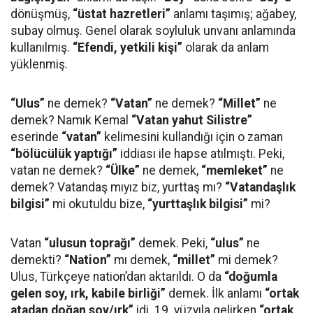
dönüşmüş,
“üstat hazretleri”
anlamı taşımış; ağabey,
subay olmuş. Genel olarak soyluluk unvanı anlamında
kullanılmış.
“Efendi, yetkili kişi”
olarak da anlam
yüklenmiş.
“Ulus”
ne demek?
“Vatan”
ne demek?
“Millet”
ne
demek? Namık Kemal
“Vatan yahut Silistre”
eserinde
“vatan”
kelimesini kullandığı için o zaman
“bölücülük yaptığı”
iddiası ile hapse atılmıştı. Peki,
vatan ne demek?
“Ülke”
ne demek,
“memleket”
ne
demek? Vatandaş mıyız biz, yurttaş mı?
“Vatandaşlık
bilgisi”
mi okutuldu bize,
“yurttaşlık bilgisi”
mi?
Vatan
“ulusun toprağı”
demek. Peki,
“ulus”
ne
demekti?
“Nation”
mı demek,
“millet”
mi demek?
Ulus, Türkçeye nation’dan aktarıldı. O da
“doğumla
gelen soy, ırk, kabile birliği”
demek. İlk anlamı
“ortak
atadan doğan soy/ırk”
idi. 19. yüzyıla gelirken
“ortak