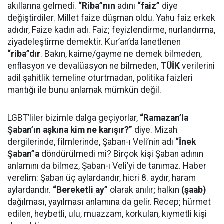
akıllarına gelmedi.
“Riba”nın
adını
“faiz”
diye
değiştirdiler. Millet faize düşman oldu. Yahu faiz erkek
adıdır, Faize kadın adı. Faiz; feyizlendirme, nurlandırma,
ziyadeleştirme demektir. Kur’an’da lanetlenen
“riba”dır
. Bakın, kaime/gayme ne demek bilmeden,
enflasyon ve devalüasyon ne bilmeden,
TÜİK
verilerini
adil şahitlik temeline oturtmadan, politika faizleri
mantığı ile bunu anlamak mümkün değil.
LGBT’liler bizimle dalga geçiyorlar,
“Ramazan’la
Şaban’ın aşkına kim ne karışır?”
diye. Mizah
dergilerinde, filmlerinde, Şaban-ı Veli’nin adı
“İnek
Şaban”a
döndürülmedi mi? Birçok kişi Şaban adının
anlamını da bilmez, Şaban-ı Veli’yi de tanımaz. Haber
verelim: Şaban üç aylardandır, hicri 8. aydır, haram
aylardandır.
“Bereketli ay”
olarak anılır; halkın
(şaab)
dağılması, yayılması anlamına da gelir. Recep; hürmet
edilen, heybetli, ulu, muazzam, korkulan, kıymetli kişi