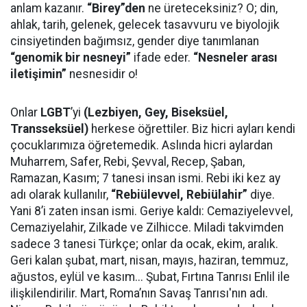
anlam kazanır.
“Birey”den
ne üreteceksiniz? O; din,
ahlak, tarih, gelenek, gelecek tasavvuru ve biyolojik
cinsiyetinden bağımsız, gender diye tanımlanan
“genomik bir nesneyi”
ifade eder.
“Nesneler arası
iletişimin”
nesnesidir o!
Onlar
LGBT
’yi
(Lezbiyen, Gey, Biseksüel,
Transseksüel)
herkese öğrettiler. Biz hicri ayları kendi
çocuklarımıza öğretemedik. Aslında hicri aylardan
Muharrem, Safer, Rebi, Şevval, Recep, Şaban,
Ramazan, Kasım; 7 tanesi insan ismi. Rebi iki kez ay
adı olarak kullanılır,
“Rebiülevvel, Rebiülahir”
diye.
Yani 8’i zaten insan ismi. Geriye kaldı: Cemaziyelevvel,
Cemaziyelahir, Zilkade ve Zilhicce. Miladi takvimden
sadece 3 tanesi Türkçe; onlar da ocak, ekim, aralık.
Geri kalan şubat, mart, nisan, mayıs, haziran, temmuz,
ağustos, eylül ve kasım... Şubat, Fırtına Tanrısı Enlil ile
ilişkilendirilir. Mart, Roma’nın Savaş Tanrısı'nın adı.