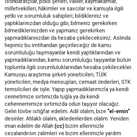
İstihbaratçılar, polis şefleri, valiler, kaymakamlar,
milletvekilleri, hâkimler ve savcılar ve kamuyla ilgili
yetki ve sorumluluk sahipleri; bildikleriniz ve
yaptıklarınızdan olduğu gibi, bilmeniz gerekirken
bilmediklerinizden ve yapmanız gerekirken
yapmadıklarınızdan da hesaba çekileceksiniz. Aslında
hepimiz bu imtihandan geçirileceğiz de kamu
sorumluluğu taşımayanlar kendi yaptıklarından ve
yapmadıklarından, kamu sorumluluğu taşıyanlar bütün
toplumla ilgili sorumluluklarından hesaba çekilecekler.
Kamuoyu araştırma şirketi yöneticileri, TÜİK
yöneticileri, medya mensupları, cemaat önderleri, STK
temsilcileri de öyle. Yapıp yapmadıklarımızla ya kendi
cennetimize sırtımızda tuğla ya da kendi
cehennemimize sırtımızda odun taşıyor olacağız.
Gelin tövbe istiğfar edelim. Adil olalım, bize
“el-emin”
desinler. Ahlaklı olalım, akledenlerden olalım. Yeniden
iman edelim de Allah
(cc)
bizim ellerimizle
cezalandırsın zalimleri ve bizim ellerimizle yardım