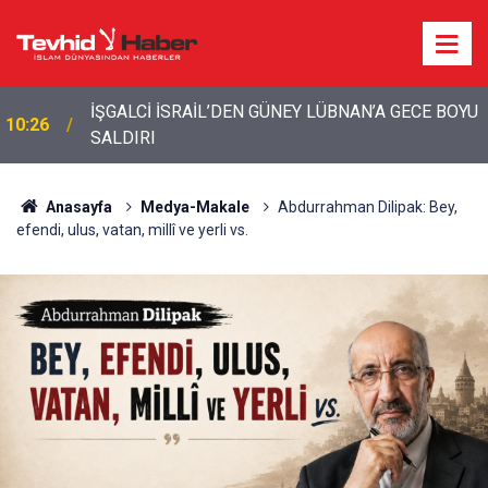
İŞGALCİ İSRAİL’DEN GÜNEY LÜBNAN’A GECE BOYU
10:26
SALDIRI
Anasayfa
Medya-Makale
Abdurrahman Dilipak: Bey,
efendi, ulus, vatan, millî ve yerli vs.