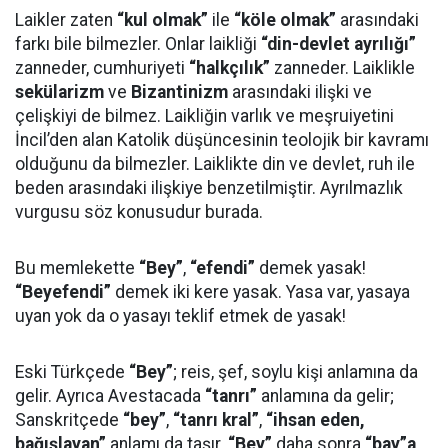
Laikler zaten
“kul olmak”
ile
“köle olmak”
arasındaki
farkı bile bilmezler. Onlar laikliği
“din-devlet ayrılığı”
zanneder, cumhuriyeti
“halkçılık”
zanneder. Laiklikle
sekülarizm
ve
Bizantinizm
arasındaki ilişki ve
çelişkiyi de bilmez. Laikliğin varlık ve meşruiyetini
İncil’den alan Katolik düşüncesinin teolojik bir kavramı
olduğunu da bilmezler. Laiklikte din ve devlet, ruh ile
beden arasındaki ilişkiye benzetilmiştir. Ayrılmazlık
vurgusu söz konusudur burada.
Bu memlekette
“Bey”
,
“efendi”
demek yasak!
“Beyefendi”
demek iki kere yasak. Yasa var, yasaya
uyan yok da o yasayı teklif etmek de yasak!
Eski Türkçede
“Bey”
; reis, şef, soylu kişi anlamına da
gelir. Ayrıca Avestacada
“tanrı”
anlamına da gelir;
Sanskritçede
“bey”
,
“tanrı kral”
,
“ihsan eden,
bağışlayan”
anlamı da taşır.
“Bey”
daha sonra
“bay”a