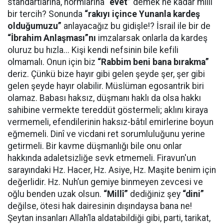
standartlarına, normlarına
“evet”
demek ne kadar millî
bir tercih? Sonunda
“rakıyı içince Yunanla kardeş
olduğumuzu”
anlayacağız bu gidişle!? İsrail ile bir de
“İbrahim Anlaşması”nı
imzalarsak onlarla da kardeş
oluruz bu hızla... Kişi kendi nefsinin bile kefili
olmamalı. Onun için biz
“Rabbim beni bana bırakma”
deriz. Çünkü bize hayır gibi gelen şeyde şer, şer gibi
gelen şeyde hayır olabilir. Müslüman egosantrik biri
olamaz. Babası haksız, düşmanı haklı da olsa hakkı
sahibine vermekte tereddüt göstermeli; aklını kiraya
vermemeli, efendilerinin haksız-bâtıl emirlerine boyun
eğmemeli. Dinî ve vicdani ret sorumluluğunu yerine
getirmeli. Bir kavme düşmanlığı bile onu onlar
hakkında adaletsizliğe sevk etmemeli. Firavun'un
sarayındaki Hz. Hacer, Hz. Asiye, Hz. Maşite benim için
değerlidir. Hz. Nuh’un gemiye binmeyen zevcesi ve
oğlu benden uzak olsun.
“Millî”
dediğiniz şey
“dini”
değilse, ötesi hak dairesinin dışındaysa bana ne!
Şeytan insanları Allah’la aldatabildiği gibi, parti, tarikat,