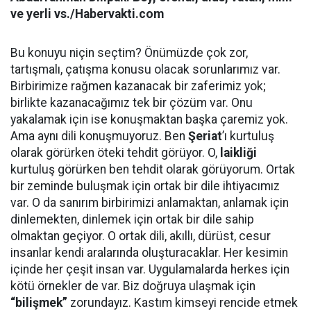
ve yerli vs./Habervakti.com
Bu konuyu niçin seçtim? Önümüzde çok zor,
tartışmalı, çatışma konusu olacak sorunlarımız var.
Birbirimize rağmen kazanacak bir zaferimiz yok;
birlikte kazanacağımız tek bir çözüm var. Onu
yakalamak için ise konuşmaktan başka çaremiz yok.
Ama aynı dili konuşmuyoruz. Ben
Şeriat
’ı kurtuluş
olarak görürken öteki tehdit görüyor. O,
laikliği
kurtuluş görürken ben tehdit olarak görüyorum. Ortak
bir zeminde buluşmak için ortak bir dile ihtiyacımız
var. O da sanırım birbirimizi anlamaktan, anlamak için
dinlemekten, dinlemek için ortak bir dile sahip
olmaktan geçiyor. O ortak dili, akıllı, dürüst, cesur
insanlar kendi aralarında oluşturacaklar. Her kesimin
içinde her çeşit insan var. Uygulamalarda herkes için
kötü örnekler de var. Biz doğruya ulaşmak için
“bilişmek”
zorundayız. Kastım kimseyi rencide etmek