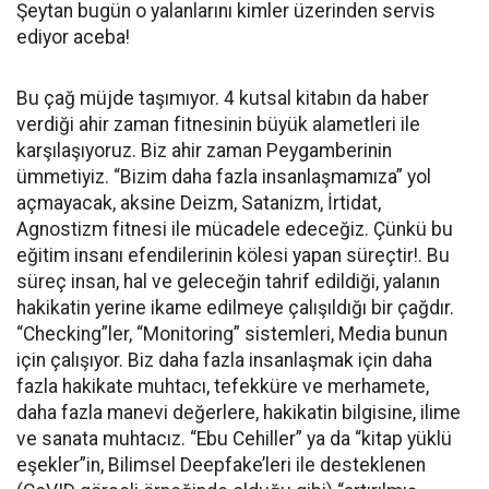
Şeytan bugün o yalanlarını kimler üzerinden servis
ediyor aceba!
Bu çağ müjde taşımıyor. 4 kutsal kitabın da haber
verdiği ahir zaman fitnesinin büyük alametleri ile
karşılaşıyoruz. Biz ahir zaman Peygamberinin
ümmetiyiz. “Bizim daha fazla insanlaşmamıza” yol
açmayacak, aksine Deizm, Satanizm, İrtidat,
Agnostizm fitnesi ile mücadele edeceğiz. Çünkü bu
eğitim insanı efendilerinin kölesi yapan süreçtir!. Bu
süreç insan, hal ve geleceğin tahrif edildiği, yalanın
hakikatin yerine ikame edilmeye çalışıldığı bir çağdır.
“Checking”ler, “Monitoring” sistemleri, Media bunun
için çalışıyor. Biz daha fazla insanlaşmak için daha
fazla hakikate muhtacı, tefekküre ve merhamete,
daha fazla manevi değerlere, hakikatin bilgisine, ilime
ve sanata muhtacız. “Ebu Cehiller” ya da “kitap yüklü
eşekler”in, Bilimsel Deepfake’leri ile desteklenen