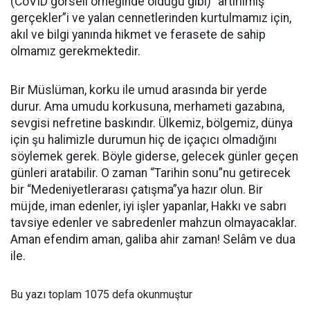
(CoVID görseli örneğinde olduğu gibi) “artırılmış
gerçekler”i ve yalan cennetlerinden kurtulmamız için,
akıl ve bilgi yanında hikmet ve ferasete de sahip
olmamız gerekmektedir.
Bir Müslüman, korku ile umud arasında bir yerde
durur. Ama umudu korkusuna, merhameti gazabına,
sevgisi nefretine baskındır. Ülkemiz, bölgemiz, dünya
için şu halimizle durumun hiç de içaçıcı olmadığını
söylemek gerek. Böyle giderse, gelecek günler geçen
günleri aratabilir. O zaman “Tarihin sonu”nu getirecek
bir “Medeniyetlerarası çatışma”ya hazır olun. Bir
müjde, iman edenler, iyi işler yapanlar, Hakkı ve sabrı
tavsiye edenler ve sabredenler mahzun olmayacaklar.
Aman efendim aman, galiba ahir zaman! Selâm ve dua
ile.
Bu yazı toplam 1075 defa okunmuştur