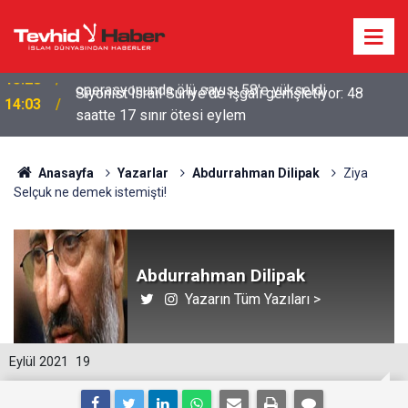
Siyonist İsrail Suriye'de işgali genişletiyor: 48
14:03
saatte 17 sınır ötesi eylem
Anasayfa
Yazarlar
Abdurrahman Dilipak
Ziya
Selçuk ne demek istemişti!
Abdurrahman Dilipak
Yazarın Tüm Yazıları >
Eylül 2021
19