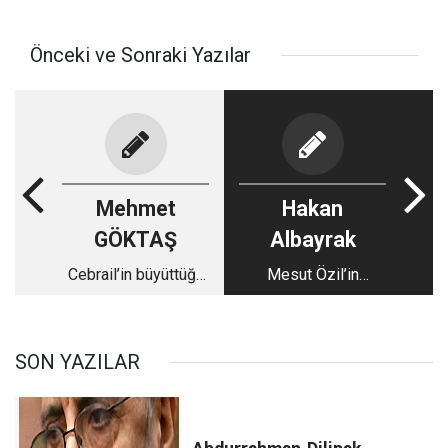
Önceki ve Sonraki Yazılar
Mehmet
Hakan
GÖKTAŞ
Albayrak
Cebrail’in büyüttüğü
Mesut Özil’in
öteki Musa
Almanya
siyasetindeki takımı
SON YAZILAR