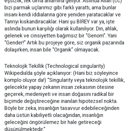
eşsizlik, tek olma anlamına geliyor. Aslında Allah (cc)
bizi parmak uçlarımız gibi farklı yarattı, ama bunlar
insanı kendi iddialarına göre yeniden yaratacaklar ve
Tanrıyı kıskandıracaklar. Hani şu BİREY var ya, işte
aslında bunun karşılığı olarak kullanılıyor. Din, ahlak,
gelenek ve cinsiyetten bağımsız bir “Genom”. Yani
“Gender!” Artık bu projeye göre, siz organik pazarında
dolaşırken, insan bile “Organik” olmayacak.
Teknolojik Tekillik (Technological singularity)
Wikipedia’da şöyle açıklanıyor: (Hani biz söyleyince
komplo oluyor da!) “Singularity veya teknolojik tekillik,
gelecekte yapay zekanın insan zekasının ötesine
geçerek, medeniyeti ve insan doğasını radikal bir
biçimde değiştireceğine inanılan hipotezsel nokta.
Böyle bir zeka, insanlığın tasavvur edebileceğinden
daha üstün kabiliyetli olacağından, insanlığın
geleceğini öngörülemez bir hale getireceği
düşünülmektedir.”