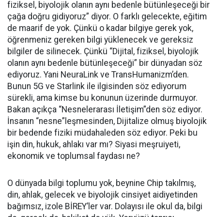
fiziksel, biyolojik olanın aynı bedenle bütünleşeceği bir
çağa doğru gidiyoruz” diyor. O farklı gelecekte, eğitim
de maarif de yok. Çünkü o kadar bilgiye gerek yok,
öğrenmeniz gereken bilgi yüklenecek ve gereksiz
bilgiler de silinecek. Çünkü “Dijital, fiziksel, biyolojik
olanın aynı bedenle bütünleşeceği” bir dünyadan söz
ediyoruz. Yani NeuraLink ve TransHumanizm’den.
Bunun 5G ve Starlink ile ilgisinden söz ediyorum
sürekli, ama kimse bu konunun üzerinde durmuyor.
Bakan açıkça “Nesnelerarası İletişim”den söz ediyor.
İnsanın “nesne”leşmesinden, Dijitalize olmuş biyolojik
bir bedende fiziki müdahaleden söz ediyor. Peki bu
işin din, hukuk, ahlakı var mı? Siyasi meşruiyeti,
ekonomik ve toplumsal faydası ne?
O dünyada bilgi toplumu yok, beynine Chip takılmış,
din, ahlak, gelecek ve biyolojik cinsiyet aidiyetinden
bağımsız, izole BİREY’ler var. Dolayısı ile okul da, bilgi