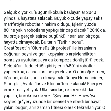
Selçuk diyor ki, “Bugün ilkokula başlayanlar 2040
yılında iş hayatına atılacak. Büyük ölçüde yapay zeka
marifetiyle robotların hakim olduğu, işlerin yüzde
80’ine yakın robotların yaptığı bir çağ olacak.” 2040’da,
bu proje gerçekleşirse bugünkü insanların birçoğu
hayatta olmayacak. Bu tarih “Tarihin sonu”.
GreatReset’in “Ölümsüzlük projesi” ile insanların
çoğunun beyni ve geni kopyalanıp arşivlendikten
sonra ya uyutulacak ya da kompoza dönüştürülecek.
Selçuk’un ifade ettiği gibi işlerin %80’ini robotlar
yapacaksa, o insanlara ne gerek var. O gün öğretmen,
öğrenci, asker, polis olmayacak. Dünya Humanoidler,
Siborglar, Avatar’lar ve Klonoid’lere kalacak! Enerji ve
emek maliyeti yok. Ülke sınırları, rejim ve iktidar
yapıları, bürokrasi de yok. “Şeytanın Hz. Havva’ya
söylediği “yeryüzünde bir cennet ve ebedi bir hayat
yalanı bugün, ahir zaman fitnesi olarak tekrarlanıyor. O