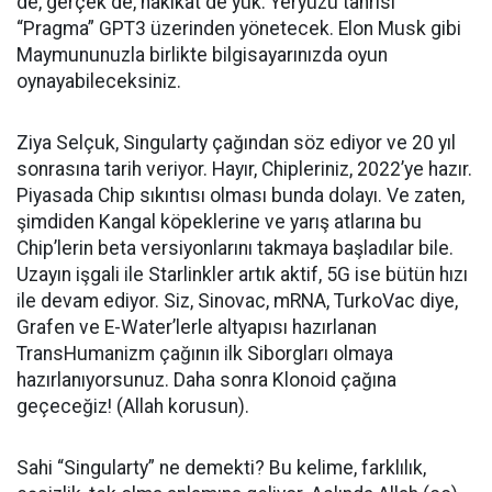
de, gerçek de, hakikat de yük. Yeryüzü tanrısı
“Pragma” GPT3 üzerinden yönetecek. Elon Musk gibi
Maymununuzla birlikte bilgisayarınızda oyun
oynayabileceksiniz.
Ziya Selçuk, Singularty çağından söz ediyor ve 20 yıl
sonrasına tarih veriyor. Hayır, Chipleriniz, 2022’ye hazır.
Piyasada Chip sıkıntısı olması bunda dolayı. Ve zaten,
şimdiden Kangal köpeklerine ve yarış atlarına bu
Chip’lerin beta versiyonlarını takmaya başladılar bile.
Uzayın işgali ile Starlinkler artık aktif, 5G ise bütün hızı
ile devam ediyor. Siz, Sinovac, mRNA, TurkoVac diye,
Grafen ve E-Water’lerle altyapısı hazırlanan
TransHumanizm çağının ilk Siborgları olmaya
hazırlanıyorsunuz. Daha sonra Klonoid çağına
geçeceğiz! (Allah korusun).
Sahi “Singularty” ne demekti? Bu kelime, farklılık,