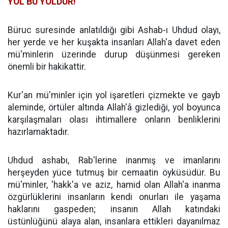
YOL BU YOLDUR!
Büruc suresinde anlatıldığı gibi Ashab-ı Uhdud olayı,
her yerde ve her kuşakta insanları Allah'a davet eden
mü'minlerin üzerinde durup düşünmesi gereken
önemli bir hakikattir.
Kur'an mü'minler için yol işaretleri çizmekte ve gayb
aleminde, örtüler altında Allah'â gizlediği, yol boyunca
karşılaşmaları olası ihtimallere onların benliklerini
hazırlamaktadır.
Uhdud ashabı, Rab'lerine inanmış ve imanlarını
herşeyden yüce tutmuş bir cemaatin öyküsüdür. Bu
mü'minler, 'hakk'a ve aziz, hamid olan Allah'a inanma
özgürlüklerini insanların kendi onurları ile yaşama
haklarını gaspeden; insanın Allah katındaki
üstünlüğünü alaya alan, insanlara ettikleri dayanılmaz