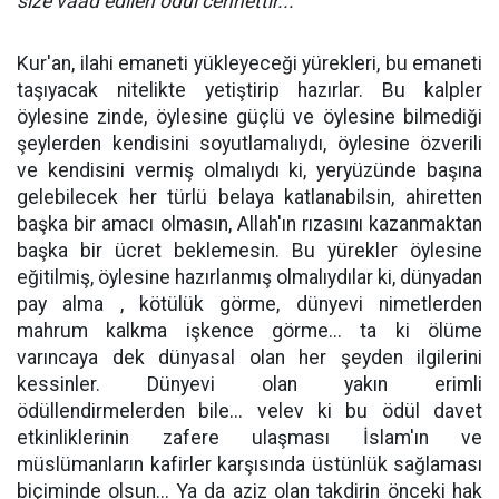
size vaad edilen ödül cennettir..."
Kur'an, ilahi emaneti yükleyeceği yürekleri, bu emaneti
taşıyacak nitelikte yetiştirip hazırlar. Bu kalpler
öylesine zinde, öylesine güçlü ve öylesine bilmediği
şeylerden kendisini soyutlamalıydı, öylesine özverili
ve kendisini vermiş olmalıydı ki, yeryüzünde başına
gelebilecek her türlü belaya katlanabilsin, ahiretten
başka bir amacı olmasın, Allah'ın rızasını kazanmaktan
başka bir ücret beklemesin. Bu yürekler öylesine
eğitilmiş, öylesine hazırlanmış olmalıydılar ki, dünyadan
pay alma , kötülük görme, dünyevi nimetlerden
mahrum kalkma işkence görme... ta ki ölüme
varıncaya dek dünyasal olan her şeyden ilgilerini
kessinler. Dünyevi olan yakın erimli
ödüllendirmelerden bile... velev ki bu ödül davet
etkinliklerinin zafere ulaşması İslam'ın ve
müslümanların kafirler karşısında üstünlük sağlaması
biçiminde olsun... Ya da aziz olan takdirin önceki hak