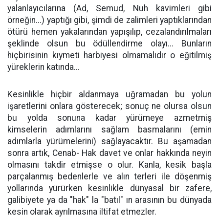
yalanlayıcılarına (Ad, Semud, Nuh kavimleri gibi
örneğin...) yaptığı gibi, şimdi de zalimleri yaptıklarından
ötürü hemen yakalarından yapışılıp, cezalandırılmaları
şeklinde olsun bu ödüllendirme olayı... Bunların
hiçbirisinin kıymeti harbiyesi olmamalıdır o eğitilmiş
yüreklerin katında...
Kesinlikle hiçbir aldanmaya uğramadan bu yolun
işaretlerini onlara gösterecek; sonuç ne olursa olsun
bu yolda sonuna kadar yürümeye azmetmiş
kimselerin adımlarını sağlam basmalarını (emin
adımlarla yürümelerini) sağlayacaktır. Bu aşamadan
sonra artık, Cenab- Hak davet ve onlar hakkında neyin
olmasını takdir etmişse o olur. Kanla, kesik başla
parçalanmış bedenlerle ve alın terleri ile döşenmiş
yollarında yürürken kesinlikle dünyasal bir zafere,
galibiyete ya da "hak" la "batıl" ın arasının bu dünyada
kesin olarak ayrılmasına iltifat etmezler.