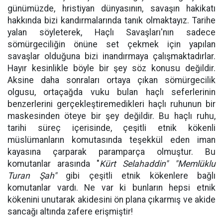
günümüzde, hristiyan dünyasının, savaşın hakikatı
hakkında bizi kandırmalarında tanık olmaktayız. Tarihe
yalan söyleterek, Haçlı Savaşları'nın sadece
sömürgeciliğin önüne set çekmek için yapılan
savaşlar olduğuna bizi inandırmaya çalışmaktadırlar.
Hayır kesinlikle böyle bir şey söz konusu değildir.
Aksine daha sonraları ortaya çıkan sömürgecilik
olgusu, ortaçağda vuku bulan haçlı seferlerinin
benzerlerini gerçekleştiremedikleri haçlı ruhunun bir
maskesinden öteye bir şey değildir. Bu haçlı ruhu,
tarihi süreç içerisinde, çeşitli etnik kökenli
müslümanların komutasında teşekkül eden iman
kayasına çarparak paramparça olmuştur. Bu
komutanlar arasında "
Kürt Selahaddin" "Memlüklu
Turan Şah"
gibi çeşitli etnik kökenlere bağlı
komutanlar vardı. Ne var ki bunların hepsi etnik
kökenini unutarak akidesini ön plana çıkarmış ve akide
sancağı altında zafere erişmiştir!