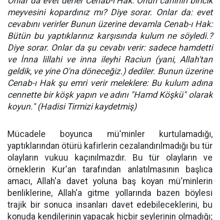
Onlar da evet derler Cenab-ı Hak: Onun canının biricik
meyvesini kopardınız mı? Diye sorar. Onlar da: evet
cevabını verirler Bunun üzerine devamla Cenab-ı Hak:
Bütün bu yaptıklarınız karşısında kulum ne söyledi.?
Diye sorar. Onlar da şu cevabı verir: sadece hamdetti
ve İnna lillahi ve inna ileyhi Raciun (yani, Allah'tan
geldik, ve yine O'na döneceğiz.) dediler. Bunun üzerine
Cenab-ı Hak şu emri verir meleklere: Bu kulum adına
cennette bir köşk yapın ve adını "Hamd Köşkü" olarak
koyun." (Hadisi Tirmizi kaydetmiş)
Mücadele boyunca mü'minler kurtulamadığı,
yaptıklarından ötürü kafirlerin cezalandırılmadığı bu tür
olayların vukuu kaçınılmazdır. Bu tür olayların ve
örneklerin Kur'an tarafından anlatılmasının başlıca
amacı, Allah'a davet yoluna baş koyan mü'minlerin
benliklerine, Allah'a gitme yollarında bazen böylesi
trajik bir sonuca insanları davet edebileceklerini, bu
konuda kendilerinin yapacak hiçbir şeylerinin olmadığı;