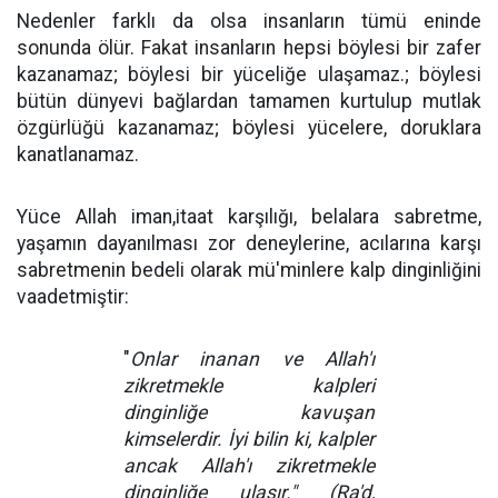
Nedenler farklı da olsa insanların tümü eninde
sonunda ölür. Fakat insanların hepsi böylesi bir zafer
kazanamaz; böylesi bir yüceliğe ulaşamaz.; böylesi
bütün dünyevi bağlardan tamamen kurtulup mutlak
özgürlüğü kazanamaz; böylesi yücelere, doruklara
kanatlanamaz.
Yüce Allah iman,itaat karşılığı, belalara sabretme,
yaşamın dayanılması zor deneylerine, acılarına karşı
sabretmenin bedeli olarak mü'minlere kalp dinginliğini
vaadetmiştir:
"
Onlar inanan ve Allah'ı
zikretmekle kalpleri
dinginliğe kavuşan
kimselerdir. İyi bilin ki, kalpler
ancak Allah'ı zikretmekle
dinginliğe ulaşır." (Ra'd,