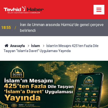
İran ile Umman arasında Hürmüz'de genel çerçeve
18:55
belirlendi
Anasayfa
İslam
İslam’ın Mesajını 425’ten Fazla Dile
Taşıyan “İslam’a Davet” Uygulaması Yayında