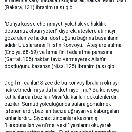
emirlerine karşı sadakati kuşanarak, hakka teslim olan
(Bakara, 131) İbrahim (a.s) gibi.
"Dünya küsse ehemmiyeti yok, hak ve haklılık
dostumuz olsun yeter!" diyerek, ateşlere atılmayı
göze alan ve hakkın dostluğunu bağrına basanların
adıdır Uluslararası Filistin Konvoyu... Ateşlere atılma
(Enbiya, 68-69) ve İsmail’ini feda etme pahasına
(Saffat, 105) haktan taviz vermeyerek Allah’ın
dostluğunu kazanan (Nisa, 125) İbrahim (a.s) gibi.
Değil mi canlar! Sizce de bu konvoy İbrahim olmayı
hakketmedi mi ya da hakketmiyor mu? Bu konvoya
katılanlardan bazıları Mısır'da kanları dökülenlerdir,
bazıları Sumud yolculuğunda sulara gömülmek
istenenlerdir, bazıları tacize uğrayan ve kaburgaları
kırılanlardır... Siyonist zindanlara kazınmış
"Hasbunallah ve ni'mel vekil" yazılarını okuyarak