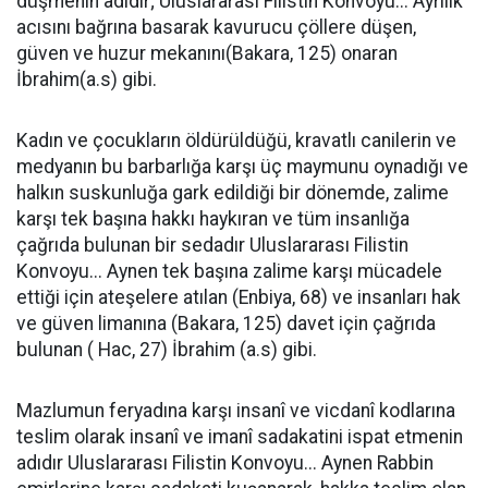
düşmenin adıdır; Uluslararası Filistin Konvoyu... Ayrılık
acısını bağrına basarak kavurucu çöllere düşen,
güven ve huzur mekanını(Bakara, 125) onaran
İbrahim(a.s) gibi.
Kadın ve çocukların öldürüldüğü, kravatlı canilerin ve
medyanın bu barbarlığa karşı üç maymunu oynadığı ve
halkın suskunluğa gark edildiği bir dönemde, zalime
karşı tek başına hakkı haykıran ve tüm insanlığa
çağrıda bulunan bir sedadır Uluslararası Filistin
Konvoyu... Aynen tek başına zalime karşı mücadele
ettiği için ateşelere atılan (Enbiya, 68) ve insanları hak
ve güven limanına (Bakara, 125) davet için çağrıda
bulunan ( Hac, 27) İbrahim (a.s) gibi.
Mazlumun feryadına karşı insanî ve vicdanî kodlarına
teslim olarak insanî ve imanî sadakatini ispat etmenin
adıdır Uluslararası Filistin Konvoyu... Aynen Rabbin