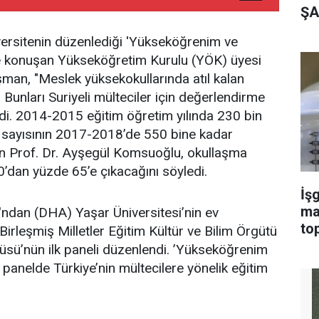
ŞA
iversitenin düzenlediği 'Yükseköğrenim ve
de konuşan Yükseköğretim Kurulu (YÖK) üyesi
man, "Meslek yüksekokullarında atıl kalan
Bunları Suriyeli mülteciler için değerlendirme
di. 2014-2015 eğitim öğretim yılında 230 bin
i sayısının 2017-2018’de 550 bine kadar
en Prof. Dr. Ayşegül Komsuoğlu, okullaşma
0’dan yüzde 65’e çıkacağını söyledi.
İşg
ma
ndan (DHA) Yaşar Üniversitesi’nin ev
top
Birleşmiş Milletler Eğitim Kültür ve Bilim Örgütü
ü’nün ilk paneli düzenlendi. ’Yükseköğrenim
 panelde Türkiye’nin mültecilere yönelik eğitim