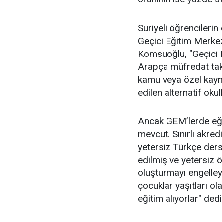
Suriyeli öğrencilerin
Geçici Eğitim Merkez
Komsuoğlu, "Geçici E
Arapça müfredat takip
kamu veya özel kayn
edilen alternatif okul
Ancak GEM’lerde eğitim
mevcut. Sınırlı akre
yetersiz Türkçe dersl
edilmiş ve yetersiz 
oluşturmayı engelleye
çocuklar yaşıtları ol
eğitim alıyorlar" dedi