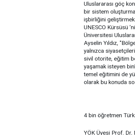
Uluslararası göç kon
bir sistem oluşturma
işbirliğini geliştirme
UNESCO Kürsüsü ’nü
Üniversitesi Uluslara
Ayselin Yıldız, "Böl
yalnızca siyasetçileri
sivil otorite, eğitim 
yaşamak isteyen binl
temel eğitimini de y
olarak bu konuda so
4 bin öğretmen Tür
YÖK Üyesi Prof. Dr.