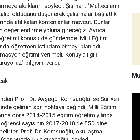
irmeye aldıklarını söyledi. Şişman, "Mültecilerin
kalıcı olduğunu düşünerek çalışmalar başlattık.
ında atıl kalan kontenjanlar mevcut. Bunları
çin değerlendirme yoluna gireceğiz. Ayrıca
öğretimi konusu da gündemde. Milli Eğitim
rında öğretmen istihdam etmeyi planladı.
masyon eğitimi verilmeli. Konuyla ilgili
rüyoruz" bilgisini verdi.
Mu
acak
i’nden Prof. Dr. Ayşegül Komsuoğlu ise Suriyeli
rinde gelinen son noktaya değindi. Milli Eğitim
arına göre 2014-2015 eğitim öğretim yılında
i öğrenci sayısının 2017-2018’de 550 bine
belirten Prof. Dr. Komsuoğlu, okullaşma
0’dan yüzde 65’e çıkacağını söyledi.