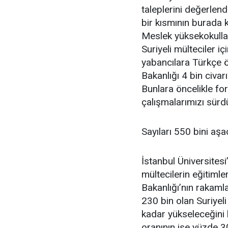
taleplerini değerlend
bir kısmının burada 
Meslek yüksekokullar
Suriyeli mülteciler i
yabancılara Türkçe 
Bakanlığı 4 bin civa
Bunlara öncelikle for
çalışmalarımızı sürdü
Sayıları 550 bini aş
İstanbul Üniversites
mültecilerin eğitimle
Bakanlığı’nın rakaml
230 bin olan Suriyel
kadar yükseleceğini 
oranının ise yüzde 3