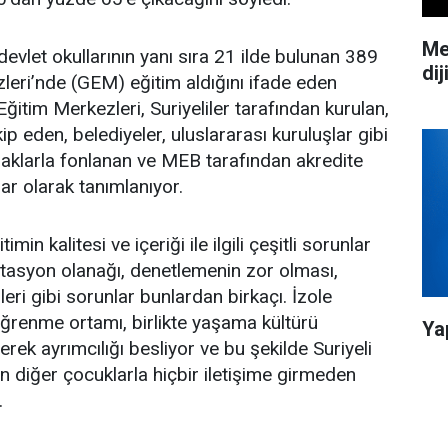
Me
 devlet okullarının yanı sıra 21 ilde bulunan 389
dij
leri’nde (GEM) eğitim aldığını ifade eden
ğitim Merkezleri, Suriyeliler tarafından kurulan,
 eden, belediyeler, uluslararası kuruluşlar gibi
aklarla fonlanan ve MEB tarafından akredite
lar olarak tanımlanıyor.
in kalitesi ve içeriği ile ilgili çeşitli sorunlar
ditasyon olanağı, denetlemenin zor olması,
eri gibi sorunlar bunlardan birkaçı. İzole
öğrenme ortamı, birlikte yaşama kültürü
Ya
rek ayrımcılığı besliyor ve bu şekilde Suriyeli
an diğer çocuklarla hiçbir iletişime girmeden
.