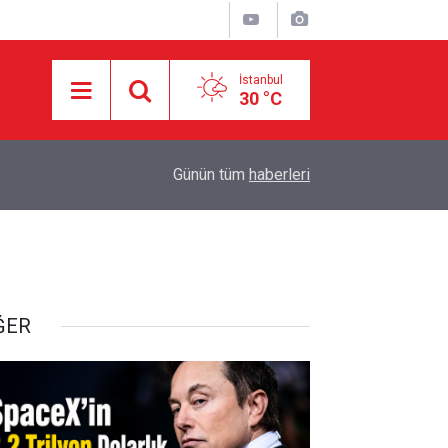
İstanbul
30 °C
Yemen'in Suudi paralı askerlerine yönelik opera
dı
15:28
Günün tüm
haberleri
yükseldi
ĞER