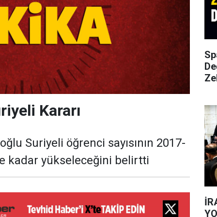
Sp
De
Ze
iyeli Kararı
oğlu Suriyeli öğrenci sayısının 2017-
 kadar yükseleceğini belirtti
İR
YO