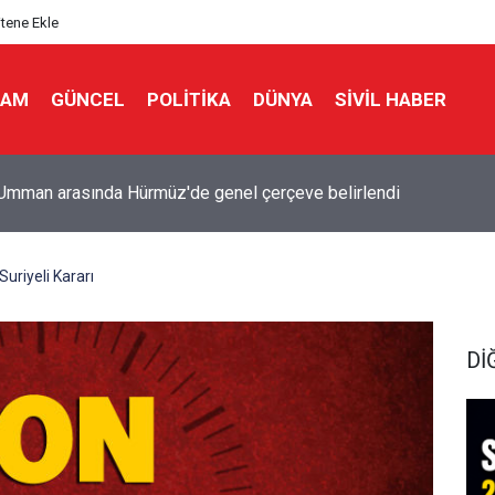
itene Ekle
LAM
GÜNCEL
POLITIKA
DÜNYA
SIVIL HABER
lah'a karşı kurulan koalisyonda Türkiye de var.. Suud komutanı ata
uriyeli Kararı
Dİ