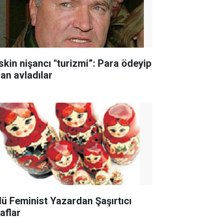
skin nişancı ''turizmi”: Para ödeyip
san avladılar
lü Feminist Yazardan Şaşırtıcı
raflar