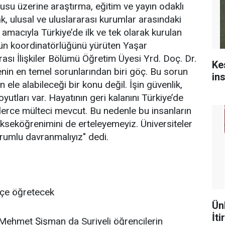
usu üzerine araştırma, eğitim ve yayın odaklı
k, ulusal ve uluslararası kurumlar arasındaki
k amacıyla Türkiye’de ilk ve tek olarak kurulan
n koordinatörlüğünü yürüten Yaşar
rası İlişkiler Bölümü Öğretim Üyesi Yrd. Doç. Dr.
Ke
genin en temel sorunlarından biri göç. Bu sorun
in
n ele alabileceği bir konu değil. İşin güvenlik,
boyutları var. Hayatının geri kalanını Türkiye’de
erce mülteci mevcut. Bu nedenle bu insanların
ükseköğrenimini de erteleyemeyiz. Üniversiteler
rumlu davranmalıyız" dedi.
kçe öğretecek
Ün
İti
 Mehmet Şişman da Suriyeli öğrencilerin