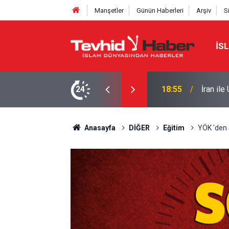
Manşetler
Günün Haberleri
Arşiv
S
İS
de genel çerçeve belirlendi
24
16:09
Ensarul
Anasayfa
DİĞER
Eğitim
YÖK 'den S