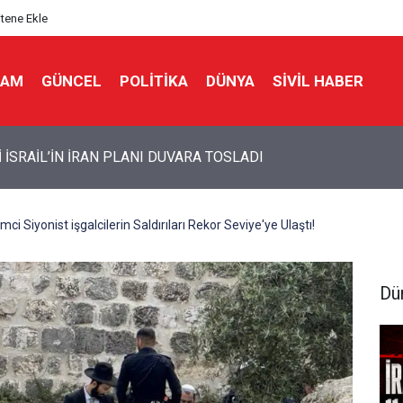
itene Ekle
LAM
GÜNCEL
POLITIKA
DÜNYA
SIVIL HABER
İ İSRAİL’İN İRAN PLANI DUVARA TOSLADI
mci Siyonist işgalcilerin Saldırıları Rekor Seviye'ye Ulaştı!
Dü