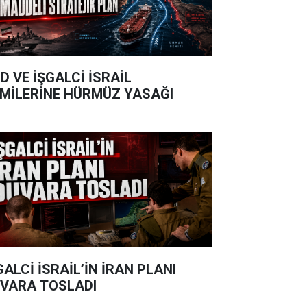
D VE İŞGALCİ İSRAİL
MİLERİNE HÜRMÜZ YASAĞI
GALCİ İSRAİL’İN İRAN PLANI
VARA TOSLADI