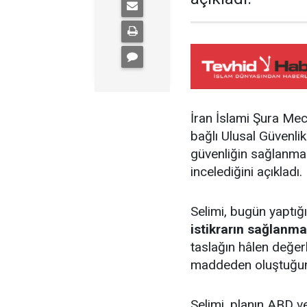
İran İslami Şura Mecl
bağlı Ulusal Güvenl
güvenliğin sağlanmasın
incelediğini açıkladı.
Selimi, bugün yaptığ
istikrarın sağlanma
taslağın hâlen değe
maddeden oluştuğunu
Selimi, planın ABD ve