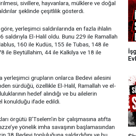
irilmesi, sivillere, hayvanlara, mülklere ve doğal
dırılar şeklinde çeşitlilik gösterdi.
göre, yerleşimci saldırılarında en fazla ihlalin
6 saldırıyla El-Halil oldu. Bunu 229 ile Ramallah
Nablus, 160 ile Kudüs, 155 ile Tubas, 148 ile
İşg
 78 ile Beytüllahim, 44 ile Kalkilya ve 18 ile
Evl
 yerleşimci grupların onlarca Bedevi ailesini
inden sürdüğü, özellikle El-Halil, Ramallah ve el-
uluklarının hedef alındığı ve bu ailelerin
l konulduğu ifade edildi.
kları örgütü B’Tselem’in bir çalışmasına atıfta
 Gazze’ye yönelik imha savaşının başlamasından
rin 38 Bedevi topluluğuna saldırdığını ve bu