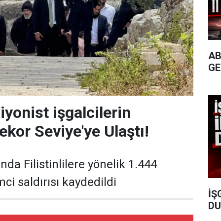
AB
GE
yonist işgalcilerin
Rekor Seviye'ye Ulaştı!
ında Filistinlilere yönelik 1.444
mci saldırısı kaydedildi
İŞ
DU