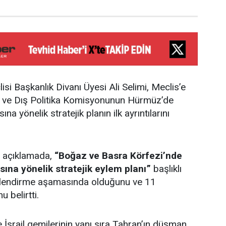
isi Başkanlık Divanı Üyesi Ali Selimi, Meclis’e
ik ve Dış Politika Komisyonunun Hürmüz’de
a yönelik stratejik planın ilk ayrıntılarını
ı açıklamada,
“Boğaz ve Basra Körfezi’nde
sına yönelik stratejik eylem planı”
başlıklı
rlendirme aşamasında olduğunu ve 11
 belirtti.
 İsrail gemilerinin yanı sıra Tahran’ın düşman