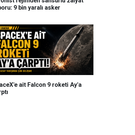
yonist rejimden sansürlü zaiyat
poru: 9 bin yaralı asker
aceX'e ait Falcon 9 roketi Ay'a
rptı