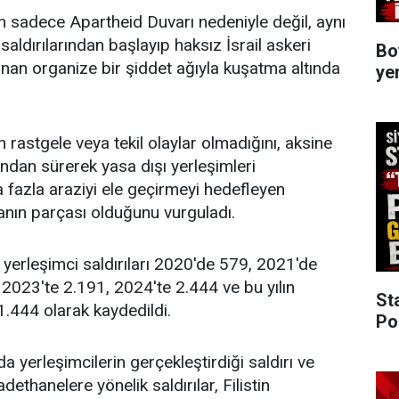
rin sadece Apartheid Duvarı nedeniyle değil, aynı
aldırılarından başlayıp haksız İsrail askeri
Bo
nan organize bir şiddet ağıyla kuşatma altında
ye
ın rastgele veya tekil olaylar olmadığını, aksine
arından sürerek yasa dışı yerleşimleri
 fazla araziyi ele geçirmeyi hedefleyen
kanın parçası olduğunu vurguladı.
 yerleşimci saldırıları 2020'de 579, 2021'de
2023'te 2.191, 2024'te 2.444 ve bu yılın
St
1.444 olarak kaydedildi.
Po
 yerleşimcilerin gerçekleştirdiği saldırı ve
adethanelere yönelik saldırılar, Filistin