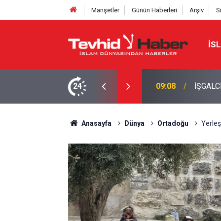
Manşetler
Günün Haberleri
Arşiv
S
İS
LERİNE HÜRMÜZ YASAĞI
24
09:08
İŞGALC
Anasayfa
Dünya
Ortadoğu
Yerleş