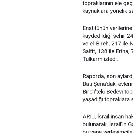
topraklarının ele geç
kaynaklara yönelik sal
Enstitünün verilerine 
kaydedildiği şehir 24
ve el-Bireh, 217 ile 
Salfit, 138 ile Eriha,
Tulkarm izledi.
Raporda, son aylarda
Batı Şeria'daki evler
Bireh'teki Bedevi topl
yaşadığı topraklara e
ARIJ, İsrail insan ha
bulunarak, İsrail’in
bu yana yerleşimcile