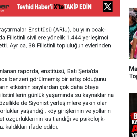
ştırmalar Enstitüsü (ARIJ), bu yılın ocak-
a Filistinli sivillere yönelik 1.444 yerleşimci
etti. Ayrıca, 38 Filistinli topluluğun evlerinden
Ma
anan raporda, enstitüsü, Batı Şeria'da
To
rında benzeri görülmemiş bir artış olduğunu
ıların etkisinin sayılardan çok daha öteye
Filistinlilerin günlük yaşamında su kaynaklarına
 özellikle de Siyonist yerleşimlere yakın olan
rluklar yaşandığı, köy girişlerinin ve yolların
t özgürlüklerinin kısıtlandığı ve psikolojik-
 kaldıkları ifade edildi.