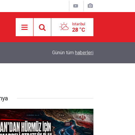
İstanbul
28 °C
05:57
Makale: Muhasara İçindeki Topraklarda Aşk.
Günün tüm
haberleri
nya