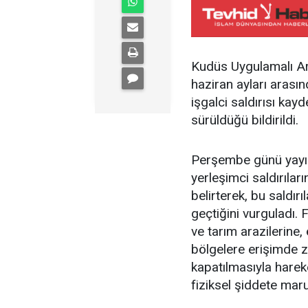
Kudüs Uygulamalı Ara
haziran ayları arasınd
işgalci saldırısı kayd
sürüldüğü bildirildi.
Perşembe günü yayınl
yerleşimci saldırıla
belirterek, bu saldır
geçtiğini vurguladı. 
ve tarım arazilerine,
bölgelere erişimde zo
kapatılmasıyla hareke
fiziksel şiddete maruz