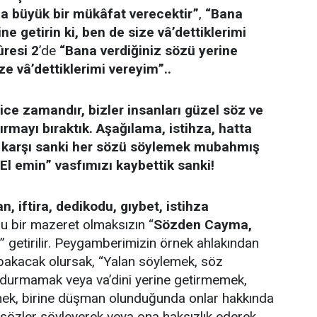
na büyük bir mükâfat verecektir”
,
“Bana
ne getirin ki, ben de size vâ’dettiklerimi
ûresi 2
’de
“Bana verdiğiniz sözü yerine
ize vâ’dettiklerimi vereyim”..
ice zamandır, bizler insanları güzel söz ve
rmayı bıraktık. Aşağılama, istihza, hatta
 karşı sanki her sözü söylemek mubahmış
“El emin” vasfımızı kaybettik sanki!
an, iftira, dedikodu, gıybet, istihza
 bir mazeret olmaksızın “
Sözden Cayma,
” getirilir. Peygamberimizin örnek ahlakından
 bakacak olursak, “Yalan söylemek, söz
durmamak veya va’dini yerine getirmemek,
ek, birine düşman olunduğunda onlar hakkında
n sözler söyleyerek veya ona haksızlık ederek