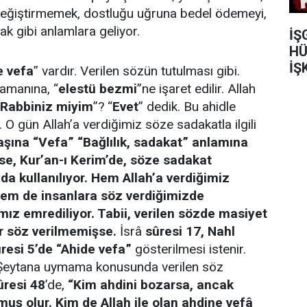
 değiştirmemek, dostluğu uğruna bedel ödemeyi,
ak gibi anlamlara geliyor.
İŞ
HÜ
İŞ
 vefa
” vardır. Verilen sözün tutulması gibi.
zamanına, “
elestü bezmi
”ne işaret edilir. Allah
 Rabbiniz miyim
”? “
Evet
” dedik. Bu ahidle
 O gün Allah’a verdiğimiz söze sadakatla ilgili
aşına “Vefa” “Bağlılık, sadakat” anlamına
ise, Kur’an-ı Kerim’de, söze sadakat
a kullanılıyor. Hem Allah’a verdiğimiz
em de insanlara söz verdiğimizde
 emrediliyor. Tabii, verilen sözde masiyet
ir söz verilmemişse.
İsrâ
sûresi 17, Nahl
ûresi 5’de “Ahide vefa”
gösterilmesi istenir.
 Şeytana uymama konusunda verilen söz
ûresi 48
’de,
“Kim ahdini bozarsa, ancak
uş olur. Kim de Allah ile olan ahdine vefâ