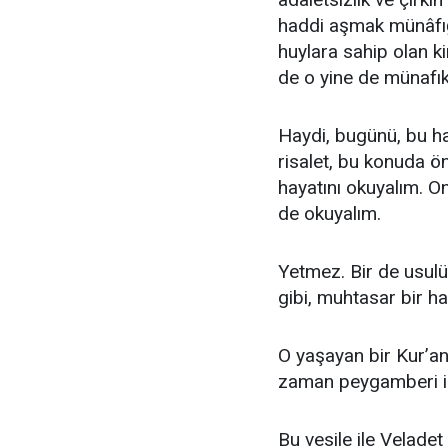
haddi aşmak münâfığı
huylara sahip olan 
de o yine de münafık
Haydi, bugünü, bu ha
risalet, bu konuda ö
hayatını okuyalım. O
de okuyalım.
Yetmez. Bir de usul
gibi, muhtasar bir ha
O yaşayan bir Kur’an
zaman peygamberi id
Bu vesile ile Veladet