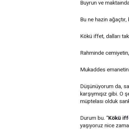
Buyrun ve maktaından
Bu ne hazin ağaçtır
Kökü iffet, dalları tak
Rahminde cemiyetin
Mukaddes emanetin 
Düşünüyorum da, san
karşıymışız gibi. O 
müptelası olduk san
Durum bu. “
Kökü iff
yaşıyoruz nice zama