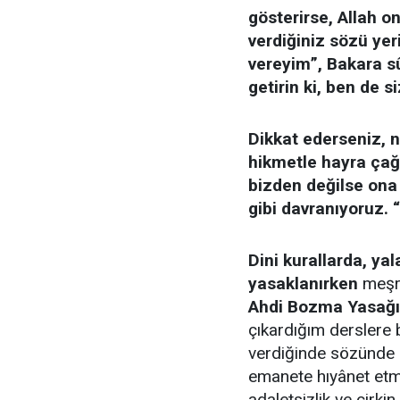
gösterirse, Allah o
verdiğiniz sözü yeri
vereyim”,
Bakara s
getirin ki, ben de s
Dikkat ederseniz, n
hikmetle hayra çağı
bizden değilse ona
gibi davranıyoruz. 
Dini kurallarda, yal
yasaklanırken
meşru
Ahdi Bozma Yasağı
çıkardığım derslere
verdiğinde sözünde 
emanete hıyânet etm
adaletsizlik ve çirki