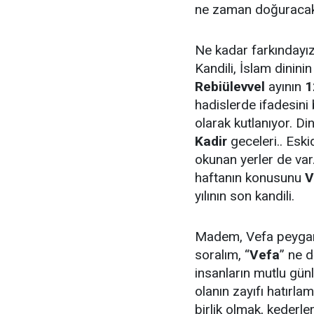
ne zaman doğuracak
Ne kadar farkındayı
Kandili, İslam dini
Rebiülevvel
ayının
1
hadislerde ifadesini b
olarak kutlanıyor. Di
Kadir
geceleri.. Esk
okunan yerler de var
haftanın konusunu
V
yılının son kandili.
Madem, Vefa peygamb
soralım, “
Vefa
” ne d
insanların mutlu günle
olanın zayıfı hatırla
birlik olmak, kederler