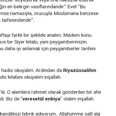
n en belirgin vasıflarındandır.” Evet “Bu
kimse namazıyla, orucuyla Müslümana benzese
 taifesindendir”.
ftayı farklı bir şekilde analım. Madem konu
nce bir Siyer kitabı, yani peygamberimizin
nu daha iyi anlamak için peygamberler tarihini
ü hadis okuyalım. Ardından da
Riyazüssalihin
dis kitabını okuyalım inşallah.
’dı. O alemlere rahmet olarak gönderilen bir ahir
i. Biz de “
veresetül enbiya
” olalım inşallah.
 kandilinizi tebrik ediyorum.. Allahumme salli ala