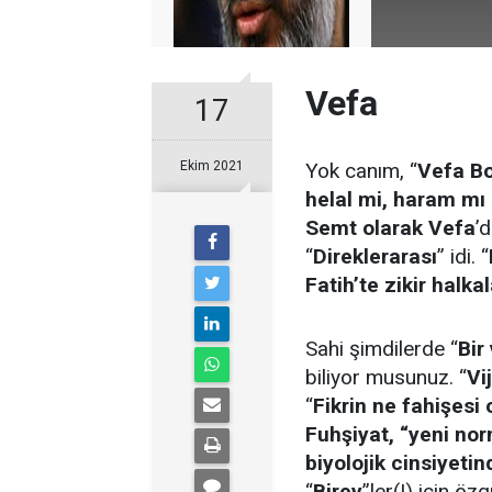
Vefa
17
Ekim 2021
Yok canım, “
Vefa Bo
helal mi, haram mı
Semt olarak Vefa
’
“
Direklerarası
” idi. “
Fatih’te zikir halka
Sahi şimdilerde “
Bir
biliyor musunuz. “
Vi
“
Fikrin ne fahişesi
Fuhşiyat, “yeni no
biyolojik cinsiyet
“
Birey
”ler(!) için öz