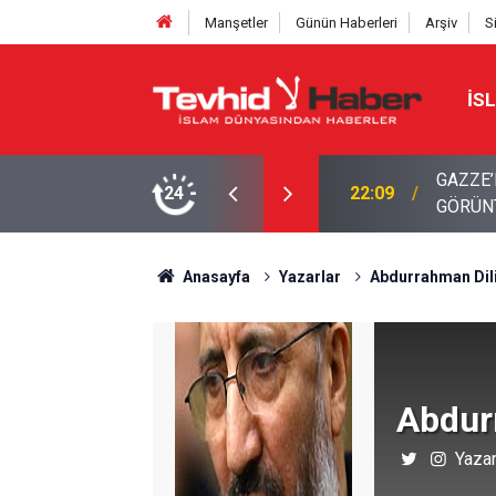
Manşetler
Günün Haberleri
Arşiv
S
İS
Z. FATIMA MUTFAĞI’NDAN YENİ
24
21:12
Yemen'd
Anasayfa
Yazarlar
Abdurrahman Dil
Abdur
Yazar