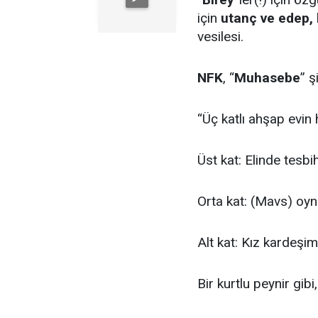
için
utanç ve edep,
vesilesi.
NFK
, “
Muhasebe
” ş
“Üç katlı ahşap evin 
Üst kat: Elinde tesb
Orta kat: (Mavs) oyn
Alt kat: Kız kardeşim
Bir kurtlu peynir gib