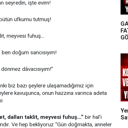
 seyredin, işte evim!
, bütün ufkumu tutmuş!
GA
FA
lit, meyvesi fuhuş...
GÖ
, ben doğum sancısıyım!
dönmez dâvacısıyım!”
ki biz bazı şeylere ulaşamadığımız için
şeylere kavuşunca, onun hazzına varınca adeta
ki
Ye
et, dalları taklit, meyvesi fuhuş...”
bir hal’i
Sa
ndır. Ve hep bekliyoruz “Gün doğmakta, anneler