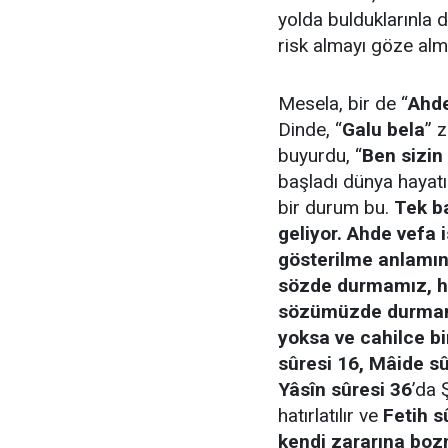
yolda bulduklarınla
risk almayı göze alm
Mesela, bir de “
Ahde
Dinde, “
Galu bela
” 
buyurdu, “
Ben sizin
başladı dünya hayatı.
bir durum bu.
Tek b
geliyor. Ahde vefa 
gösterilme anlamınd
sözde durmamız, h
sözümüzde durmamız
yoksa ve cahilce b
sûresi 16, Mâide s
Yâsîn sûresi 36
’da
hatırlatılır ve
Fetih s
kendi zararına bozm