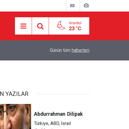
İstanbul
23 °C
17:25
HAMAS: İKİNCİ AŞAMA İÇİN RESMÎ YANIT BE
Günün tüm
haberleri
N YAZILAR
Abdurrahman
Dilipak
Türkiye, ABD, İsrail