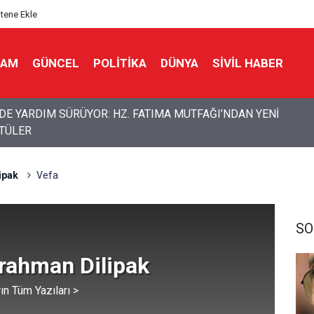
itene Ekle
LAM
GÜNCEL
POLITIKA
DÜNYA
SIVIL HABER
en "genel seferberlik" kararı: Savaşa hazırlık mesajı
ipak
Vefa
SO
rahman Dilipak
ın Tüm Yazıları >