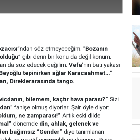
zacısı
”ndan söz etmeyeceğim. “
Bozanın
 olduğu
” gibi derin bir konu da değil konum.
dan da söz edecek değilim.
Vefa
’nın batı yakası
Beyoğlu tepinirken ağlar Karacaahmet...”
ları, Direklerarasında tango
.
 vicdanın, bilemem, kaçtır hava parası?”
Sizi
jdan
” fahişe olmuş diyorlar. Şair öyle diyor:
 oldum, ne zamparası!”
Artık eski dilde
rmal”
dönemde
din, ahlak, gelenek ve
inden bağımsız “Gender”
diye tanımlanan
gürlük ve pozitif ay
rımcılık
sözkonusu. Bizim