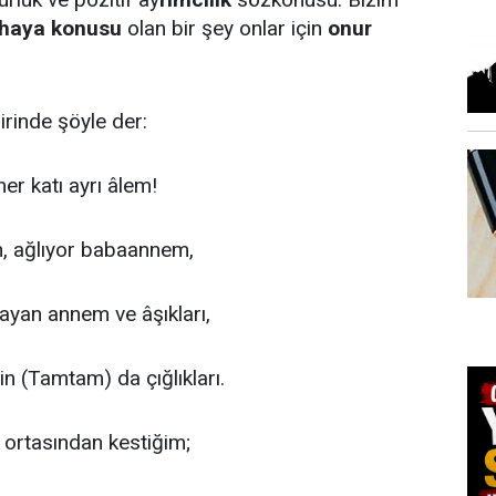
 haya konusu
olan bir şey onlar için
onur
iirinde şöyle der:
her katı ayrı âlem!
ih, ağlıyor babaannem,
ayan annem ve âşıkları,
in (Tamtam) da çığlıkları.
i, ortasından kestiğim;