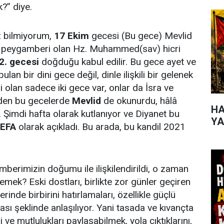
?” diye.
z bilmiyorum,
17 Ekim
gecesi (Bu gece) Mevlid
nin peygamberi olan Hz. Muhammed(sav) hicri
2. gecesi
doğduğu kabul edilir. Bu gece ayet ve
ulan bir dini gece değil, dinle ilişkili bir gelenek
ni olan sadece iki gece var, onlar da İsra ve
iden bu gecelerde
Mevlid
de okunurdu, hâlâ
HA
. Şimdi hafta olarak kutlanıyor ve Diyanet bu
YA
EFA
olarak açıkladı. Bu arada, bu kandil 2021
erimizin doğumu ile ilişkilendirildi, o zaman
emek? Eski dostları, birlikte zor günler geçiren
rinde birbirini hatırlamaları, özellikle güçlü
ması şeklinde anlaşılıyor. Yani tasada ve kıvançta
i ve mutlulukları paylaşabilmek, yola çıktıklarını,