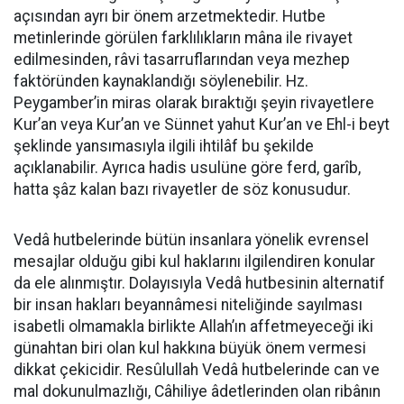
açısından ayrı bir önem arzetmektedir. Hutbe
metinlerinde görülen farklılıkların mâna ile rivayet
edilmesinden, râvi tasarruflarından veya mezhep
faktöründen kaynaklandığı söylenebilir. Hz.
Peygamber’in miras olarak bıraktığı şeyin rivayetlere
Kur’an veya Kur’an ve Sünnet yahut Kur’an ve Ehl-i beyt
şeklinde yansımasıyla ilgili ihtilâf bu şekilde
açıklanabilir. Ayrıca hadis usulüne göre ferd, garîb,
hatta şâz kalan bazı rivayetler de söz konusudur.
Vedâ hutbelerinde bütün insanlara yönelik evrensel
mesajlar olduğu gibi kul haklarını ilgilendiren konular
da ele alınmıştır. Dolayısıyla Vedâ hutbesinin alternatif
bir insan hakları beyannâmesi niteliğinde sayılması
isabetli olmamakla birlikte Allah’ın affetmeyeceği iki
günahtan biri olan kul hakkına büyük önem vermesi
dikkat çekicidir. Resûlullah Vedâ hutbelerinde can ve
mal dokunulmazlığı, Câhiliye âdetlerinden olan ribânın