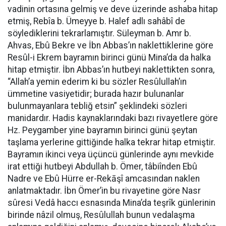
vadinin ortasına gelmiş ve deve üzerinde ashaba hitap
etmiş, Rebîa b. Ümeyye b. Halef adlı sahâbî de
söylediklerini tekrarlamıştır. Süleyman b. Amr b.
Ahvas, Ebû Bekre ve İbn Abbas’ın naklettiklerine göre
Resûl-i Ekrem bayramın birinci günü Mina’da da halka
hitap etmiştir. İbn Abbas’ın hutbeyi naklettikten sonra,
“Allah’a yemin ederim ki bu sözler Resûlullah’ın
ümmetine vasiyetidir; burada hazır bulunanlar
bulunmayanlara tebliğ etsin” şeklindeki sözleri
manidardır. Hadis kaynaklarındaki bazı rivayetlere göre
Hz. Peygamber yine bayramın birinci günü şeytan
taşlama yerlerine gittiğinde halka tekrar hitap etmiştir.
Bayramın ikinci veya üçüncü günlerinde aynı mevkide
irat ettiği hutbeyi Abdullah b. Ömer, tâbiînden Ebû
Nadre ve Ebû Hürre er-Rekāşî amcasından naklen
anlatmaktadır. İbn Ömer’in bu rivayetine göre Nasr
sûresi Vedâ haccı esnasında Mina’da teşrîk günlerinin
birinde nâzil olmuş, Resûlullah bunun vedalaşma