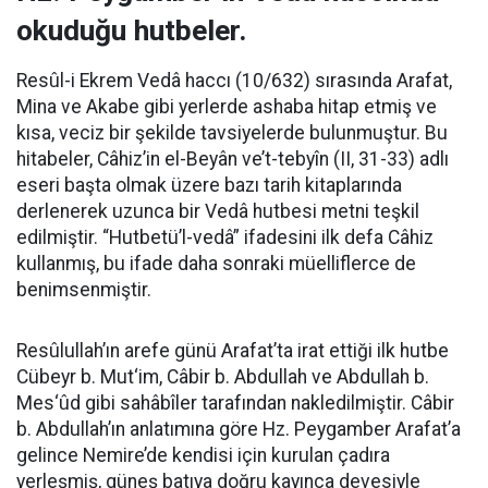
okuduğu hutbeler.
Resûl-i Ekrem Vedâ haccı (10/632) sırasında Arafat,
Mina ve Akabe gibi yerlerde ashaba hitap etmiş ve
kısa, veciz bir şekilde tavsiyelerde bulunmuştur. Bu
hitabeler, Câhiz’in el-Beyân ve’t-tebyîn (II, 31-33) adlı
eseri başta olmak üzere bazı tarih kitaplarında
derlenerek uzunca bir Vedâ hutbesi metni teşkil
edilmiştir. “Hutbetü’l-vedâ” ifadesini ilk defa Câhiz
kullanmış, bu ifade daha sonraki müelliflerce de
benimsenmiştir.
Resûlullah’ın arefe günü Arafat’ta irat ettiği ilk hutbe
Cübeyr b. Mut‘im, Câbir b. Abdullah ve Abdullah b.
Mes‘ûd gibi sahâbîler tarafından nakledilmiştir. Câbir
b. Abdullah’ın anlatımına göre Hz. Peygamber Arafat’a
gelince Nemire’de kendisi için kurulan çadıra
yerleşmiş, güneş batıya doğru kayınca devesiyle