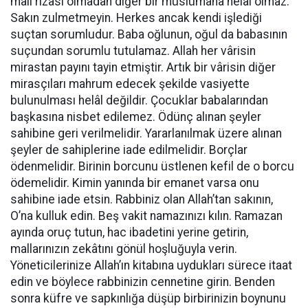
malı rızası olmadan diğer bir müslümana helâl olmaz.
Sakın zulmetmeyin. Herkes ancak kendi işlediği
suçtan sorumludur. Baba oğlunun, oğul da babasının
suçundan sorumlu tutulamaz. Allah her vârisin
mirastan payını tayin etmiştir. Artık bir vârisin diğer
mirasçıları mahrum edecek şekilde vasiyette
bulunulması helâl değildir. Çocuklar babalarından
başkasına nisbet edilemez. Ödünç alınan şeyler
sahibine geri verilmelidir. Yararlanılmak üzere alınan
şeyler de sahiplerine iade edilmelidir. Borçlar
ödenmelidir. Birinin borcunu üstlenen kefil de o borcu
ödemelidir. Kimin yanında bir emanet varsa onu
sahibine iade etsin. Rabbiniz olan Allah’tan sakının,
O’na kulluk edin. Beş vakit namazınızı kılın. Ramazan
ayında oruç tutun, hac ibadetini yerine getirin,
mallarınızın zekâtını gönül hoşluğuyla verin.
Yöneticilerinize Allah’ın kitabına uydukları sürece itaat
edin ve böylece rabbinizin cennetine girin. Benden
sonra küfre ve sapkınlığa düşüp birbirinizin boynunu