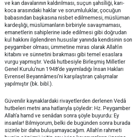
ve kan davalarının kaldırılması, suçun şahsîliği, karı-
koca arasındaki haklar ve sorumluluklar, çocuğun
babasından başkasına nisbet edilmemesi, müslüman
kardeşliği, müslümanların birbiriyle savaşmaması,
emanetlerin sahiplerine iade edilmesi gibi doğrudan
kul hakkını ilgilendiren hususlar yanında kendisinin son
peygamber olması, ümmetine miras olarak Allah’ın
kitabını ve sünnetini bırakması gibi temel esaslara
vurgu yapmıştır. Vedâ hutbesiyle Birleşmiş Milletler
Genel Kurulu’nun 1948’de yayımladığı İnsan Hakları
Evrensel Beyannâmesi’ni karşılaştıran çalışmalar
yapılmıştır (bk. bibl.).
Güvenilir kaynaklardaki rivayetlerden derlenen Vedâ
hutbeleri metni ana hatlarıyla şöyledir: Hz. Peygamber
Allah’a hamd ve senâdan sonra şöyle buyurdu: Ey
insanlar! Bilmiyorum, belki de bugünden sonra burada
sizinle bir daha buluşamayacağım. Allah’ın rahmeti