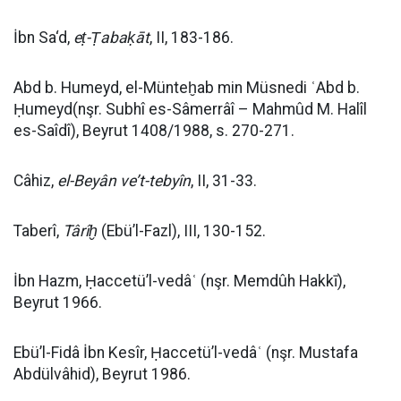
İbn Sa‘d,
eṭ-Ṭabaḳāt
, II, 183-186.
Abd b. Humeyd, el-Münteḫab min Müsnedi ʿAbd b.
Ḥumeyd(nşr. Subhî es-Sâmerrâî – Mahmûd M. Halîl
es-Saîdî), Beyrut 1408/1988, s. 270-271.
Câhiz,
el-Beyân ve’t-tebyîn
, II, 31-33.
Taberî,
Târîḫ
(Ebü’l-Fazl), III, 130-152.
İbn Hazm, Ḥaccetü’l-vedâʿ (nşr. Memdûh Hakkī),
Beyrut 1966.
Ebü’l-Fidâ İbn Kesîr, Ḥaccetü’l-vedâʿ (nşr. Mustafa
Abdülvâhid), Beyrut 1986.