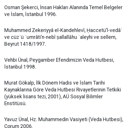
Osman Şekerci, İnsan Hakları Alanında Temel Belgeler
ve İslam, İstanbul 1996.
Muhammed Zekeriyyâ el-Kandehlevî, Ḥaccetü’l-vedâʿ
ve cüzʾü ʿumrâti’n-nebî ṣallallāhu ʿaleyhi ve sellem,
Beyrut 1418/1997.
Vehbi Ünal, Peygamber Efendimizin Veda Hutbesi,
İstanbul 1998.
Murat Gökalp, İlk Dönem Hadis ve İslam Tarihi
Kaynaklarına Göre Veda Hutbesi Rivayetlerinin Tetkiki
(yüksek lisans tezi, 2001), AÜ Sosyal Bilimler
Enstitüsü.
Yavuz Ünal, Hz. Muhammedin Vasiyeti (Veda Hutbesi),
Çorum 2006.