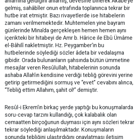
anlamına geldiğini anlamış, devesine binerek Akabe’ye
gelmiş, sahâbîler onun etrafında toplanınca tekrar bir
hutbe irat etmiştir. Bazı rivayetlerde ise hitabelerin
zamanı verilmemektedir. Muhtemelen yine bayram
günlerinde Mina’da gerçekleşen hemen hemen aynı
içerikteki bir hitabeyi de Amr b. Hârice ile Ebû Ümâme
el-Bâhilî nakletmiştir. Hz. Peygamber’in bu
hutbelerinde söylediği sözler âdeta bir vedalaşma
gibidir. Orada bulunanların şahsında bütün ümmetine
mesajlar veren Resûlullah, hitabelerinin sonunda
ashaba Allah’ın kendisine verdiği tebliğ görevini yerine
getirip getirmediğini sormuş ve “evet” cevabını alınca,
“Tebliğ ettim Allahım, şahit ol!” demiştir.
Resûl-i Ekrem’in birkaç yerde yaptığı bu konuşmalarda
soru-cevap tarzını kullandığı, çok kalabalık olan
cemaatten birçoğunun duyması için aynı sözleri tekrar
tekrar söylediği anlaşılmaktadır. Konuşmaların
sonunda tebliğini ulaştırdığını onaylatması iletişim