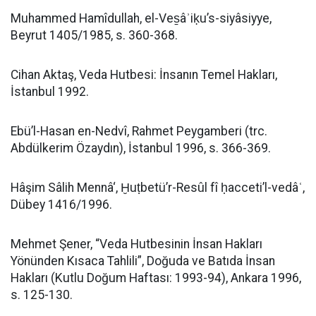
Muhammed Hamîdullah, el-Ves̱âʾiḳu’s-siyâsiyye,
Beyrut 1405/1985, s. 360-368.
Cihan Aktaş, Veda Hutbesi: İnsanın Temel Hakları,
İstanbul 1992.
Ebü’l-Hasan en-Nedvî, Rahmet Peygamberi (trc.
Abdülkerim Özaydın), İstanbul 1996, s. 366-369.
Hâşim Sâlih Mennâ‘, Ḫuṭbetü’r-Resûl fî ḥacceti’l-vedâʿ,
Dübey 1416/1996.
Mehmet Şener, “Veda Hutbesinin İnsan Hakları
Yönünden Kısaca Tahlili”, Doğuda ve Batıda İnsan
Hakları (Kutlu Doğum Haftası: 1993-94), Ankara 1996,
s. 125-130.