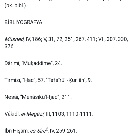
(bk. bibl.).
BİBLİYOGRAFYA
Müsned
, IV, 186; V, 31, 72, 251, 267, 411; VII, 307, 330,
376.
Dârimî, “Muḳaddime”, 24.
Tirmizî, “Ḥac”, 57, “Tefsîrü’l-Ḳurʾân”, 9.
Nesâî, “Menâsikü’l-ḥac”, 211.
Vâkıdî,
el-Meġāzî
, III, 1103, 1110-1111.
2
İbn Hişâm,
es-Sîre
, IV, 259-261.