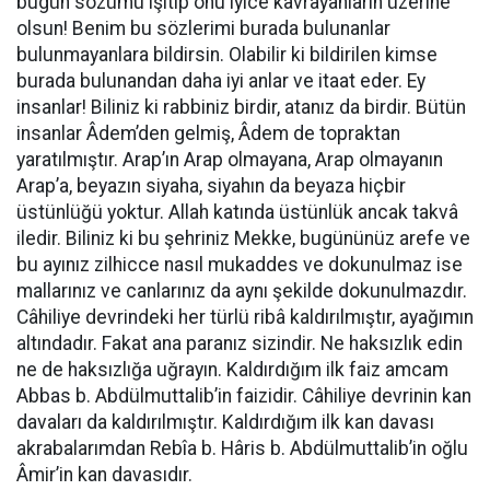
bugün sözümü işitip onu iyice kavrayanların üzerine
olsun! Benim bu sözlerimi burada bulunanlar
bulunmayanlara bildirsin. Olabilir ki bildirilen kimse
burada bulunandan daha iyi anlar ve itaat eder. Ey
insanlar! Biliniz ki rabbiniz birdir, atanız da birdir. Bütün
insanlar Âdem’den gelmiş, Âdem de topraktan
yaratılmıştır. Arap’ın Arap olmayana, Arap olmayanın
Arap’a, beyazın siyaha, siyahın da beyaza hiçbir
üstünlüğü yoktur. Allah katında üstünlük ancak takvâ
iledir. Biliniz ki bu şehriniz Mekke, bugününüz arefe ve
bu ayınız zilhicce nasıl mukaddes ve dokunulmaz ise
mallarınız ve canlarınız da aynı şekilde dokunulmazdır.
Câhiliye devrindeki her türlü ribâ kaldırılmıştır, ayağımın
altındadır. Fakat ana paranız sizindir. Ne haksızlık edin
ne de haksızlığa uğrayın. Kaldırdığım ilk faiz amcam
Abbas b. Abdülmuttalib’in faizidir. Câhiliye devrinin kan
davaları da kaldırılmıştır. Kaldırdığım ilk kan davası
akrabalarımdan Rebîa b. Hâris b. Abdülmuttalib’in oğlu
Âmir’in kan davasıdır.