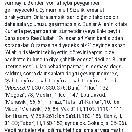
vurmayın. Benden sonra hiçbir peygamber
gelmeyecektir. Ey müminler! Size iki emanet
bırakıyorum. Onlara sımsıkı sarıldığınız takdirde bir
daha asla yolunuzu şaşırmazsınız. Bunlar Allah’ın kitabı
Kur’an’la peygamberinin sünnetidir (veya Ehl-i beyti).
Daha sonra Resûlullah, “Ey insanlar! Yarın beni sizden
soracaklar. O zaman ne diyeceksiniz?” deyince ashap,
“Allah’ın risâletini tebliğ ettin, görevini yaptın, bize
nasihatte bulundun diye şahitlik ederiz” dediler. Bunun
üzerine Resûlullah şehâdet parmağını semaya doğru
kaldırdı, sonra da insanlara doğru çevirip indirerek,
“Şahit ol yâ rab, şahit ol yâ rab, şahit ol yâ rab!” dedi
(
Müsned
, VII, 307, 330, 376; Buhârî, “Ḥac”, 132,
“Meġāzî”, 78; Müslim, “Ḥac”, 147; Ebû Dâvûd,
“Menâsik”, 56, 61; Tirmizî, “Tefsîrü’l-Ḳurʾân”, 10; İbn
Mâce, “Menâsik”, 76, 84; Vâkıdî, III, 1103, 1110-1111;
İbn Hişâm, IV, 259-261; İbn Sa‘d, II, 183-186; Câhiz, II,
31-33; Taberî, III, 150-152; ayrıca bk. Gökalp, s. 35-96).
Vedâ hutbeleriyle ilgili muhtelif çalışmalar yapılmıştır