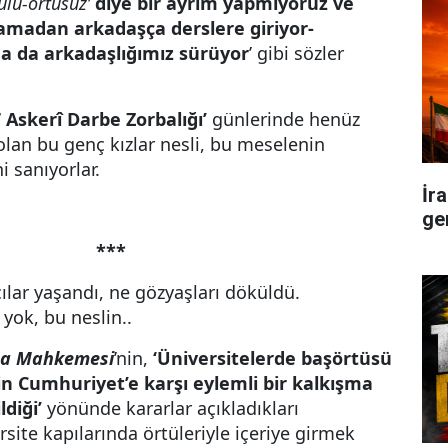
ülü-örtüsüz’
diye bir ayrım yapmıyoruz ve
amadan arkadaşça derslere giriyor-
da da arkadaşlığımız sürüyor
’ gibi sözler
 Askerî Darbe Zorbalığı’
günlerinde henüz
an bu genç kızlar nesli, bu meselenin
i sanıyorlar.
İr
ge
***
ılar yaşandı, ne gözyaşları döküldü.
yok, bu neslin..
sa Mahkemesi
’nin,
‘Üniversitelerde başörtüsü
in Cumhuriyet’e karşı eylemli bir kalkışma
diği’
yönünde kararlar açıkladıkları
rsite kapılarında örtüleriyle içeriye girmek