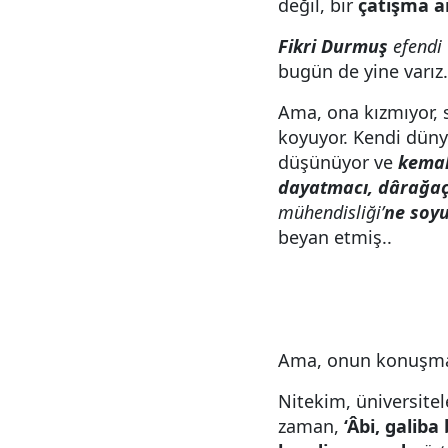
değil, bir
çatışma 
Fikri Durmuş
efendi
bugün de yine varız.
Ama, ona kızmıyor, 
koyuyor. Kendi düny
düşünüyor ve
kemal
dayatmacı, dârağa
mühendisliği’
ne soyu
beyan etmiş..
Ama, onun konuşmas
Nitekim, üniversite
zaman,
‘Âbi, galib