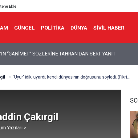
itene Ekle
LAM
GÜNCEL
POLITIKA
DÜNYA
SIVIL HABER
 Bir Seda: Uluslararası Filistin Konvoyu
gil
‘Uyur' idik, uyardı; kendi dünyasının doğrusunu söyledi, (Fikri...
SO
ddin Çakırgil
üm Yazıları >