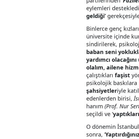
partilerinden
‘
Fazile
eylemleri destekledi
geldiği’
gerekçesiyle
Binlerce genç kızlar
üniversite içinde k
sindirilerek, psikolo
baban seni yoklukla
yardımcı olacağını 
olalım, ailene hizme
çalıştıkları
faşist
yön
psikolojik baskılara
şahsiyetler
iyle kat
edenlerden birisi,
İs
hanım
(Prof. Nur Ser
seçildi ve ‘
yaptıklar
O dönemin İstanbul
sonra, ‘
Yaptırdığını