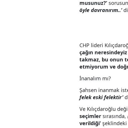
musunuz?’
sorusuna
öyle davranırım..’
d
CHP lideri
Kılıçdaro
çağın neresindeyiz
takmaz, bu onun ter
etmiyorum ve do
İnanalım mı?
Şahsen inanmak ist
felek eski felektir’
d
Ve Kılıçdaroğlu deği
seçimler
sırasında,
verildiği’
şeklindek