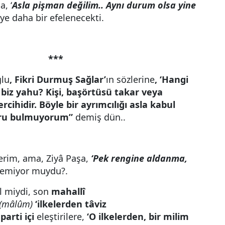
, ‘
Asla pişman değilim.. Aynı durum olsa yine
iye daha bir efelenecekti.
***
ğlu
, Fikri Durmuş Sağlar’
ın sözlerine
, ‘Hangi
 biz yahu? Kişi, başörtüsü takar veya
cihidir. Böyle bir ayrımcılığı asla kabul
ğru bulmuyorum”
demiş dün..
erim, ama, Ziyâ Paşa,
‘Pek rengine aldanma,
emiyor muydu?.
l miydi, son
mahallî
(mâlûm)
‘ilkelerden tâviz
i
parti içi
eleştirilere,
‘O ilkelerden, bir milim