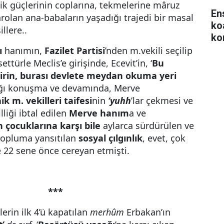
ik güçlerinin coplarına, tekmelerine mâruz
En
ahrolan ana-babaların yaşadığı trajedi bir masal
ko
illere..
ko
ı
hanımın,
Fazilet Partisi
’nden m.vekili seçilip
ettürle Meclis’e girişinde, Ecevit’in, ‘
Bu
dirin, burası devlete meydan okuma yeri
tığı konuşma ve devamında, Merve
ik m. vekilleri taifesi
nin
‘yuhh
’lar çekmesi ve
iği ibtal edilen
Merve hanım
a ve
n çocuklarına karşı bile
aylarca sürdürülen ve
topluma yansıtılan
sosyal çılgınlık
, evet, çok
e 22 sene önce cereyan etmişti.
***
lerin ilk 4’ü kapatılan
merhûm
Erbakan’ın