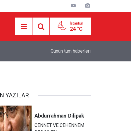
İstanbul
24 °C
18:55
İran ile Umman arasında Hürmüz'de genel çerçev
Günün tüm
haberleri
N YAZILAR
Abdurrahman
Dilipak
CENNET VE CEHENNEM