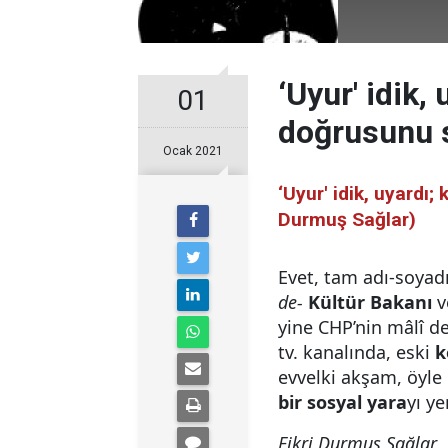
‘Uyur' idik,
01
doğrusunu sö
Ocak 2021
‘Uyur' idik, uyardı;
Durmuş Sağlar)
Evet, tam adı-soyad
de-
Kültür Bakanı
v
yine CHP’nin mâlî de
tv. kanalında, eski
k
evvelki akşam, öyle 
bir sosyal yara
yı ye
Fikri Durmuş Sağlar
,