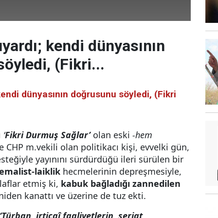
 uyardı; kendi dünyasının
yledi, (Fikri...
 kendi dünyasının doğrusunu söyledi, (Fikri
ı
‘
Fikri Durmuş Sağlar’
olan eski
-hem
e CHP m.vekili olan politikacı kişi, evvelki gün,
steğiyle yayınını sürdürdüğü ileri sürülen bir
emalist-laiklik
hecmelerinin depreşmesiyle,
laflar etmiş ki,
kabuk bağladığı zannedilen
niden kanattı ve üzerine de tuz ekti.
‘Türban, irticaî faaliyetlerin,
şeriat