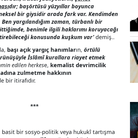
ması
dır; başörtüsü yüzyıllar boyunca
neksel bir giysidir arada fark var. Kendimden
 Ben yargılandığım zaman, türbanlı bir
ittiğimde, benimle ilgili haklarımı koruyacağı
etirebileceği konusunda kuşkum var’
demiş..
da,
başı açık yargıç hanımlar
ın,
örtülü
rünüşüyle İslâmî kurallara riayet etmek
hmin edilen herkes
e,
kemalist devrimcilik
 adına zulmetme hakkının
 bir itirafıdır.
***
 basit bir sosyo-politik veya hukukî tartışma