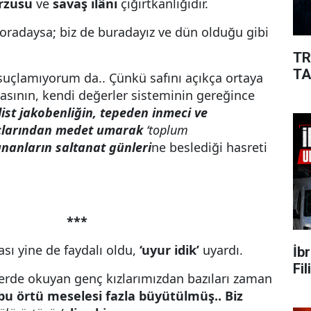
arzusu
ve
savaş ilânı
çığırtkanlığıdır.
oradaysa; biz de buradayız ve dün olduğu gibi
TR
TA
suçlamıyorum da.. Çünkü safını açıkça ortaya
asının, kendi değerler sisteminin gereğince
ist jakobenliğin, tepeden inmeci ve
çlarından medet umarak
‘toplum
nanların saltanat günleri
ne beslediği hasreti
***
ı yine de faydalı oldu,
‘uyur idik’
uyardı.
İb
Fi
lerde okuyan genç kızlarımızdan bazıları zaman
a bu örtü meselesi fazla büyütülmüş.. Biz