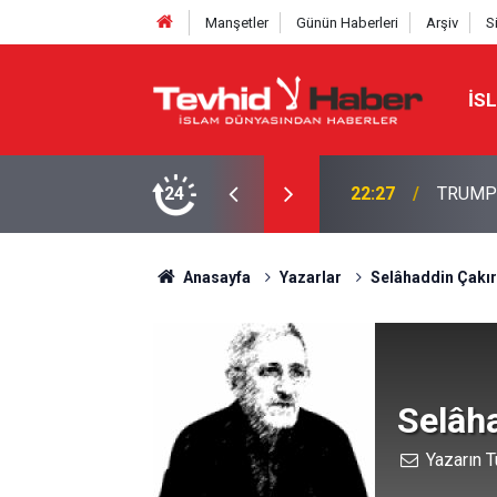
Manşetler
Günün Haberleri
Arşiv
S
İS
NE TAHRAN’DAN SERT YANIT
24
22:13
İbrahimî
Anasayfa
Yazarlar
Selâhaddin Çakır
Selâha
Yazarın T