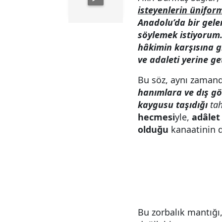
isteyenlerin ünifor
Anadolu’da bir gele
söylemek istiyorum.
hâkimin karşısına g
ve adaleti yerine g
Bu söz, aynı zaman
hanımlara ve dış gö
kaygusu taşıdığı
ta
hecmesi
yle,
adâlet
olduğu
kanaatinin de
Bu zorbalık mantığı,