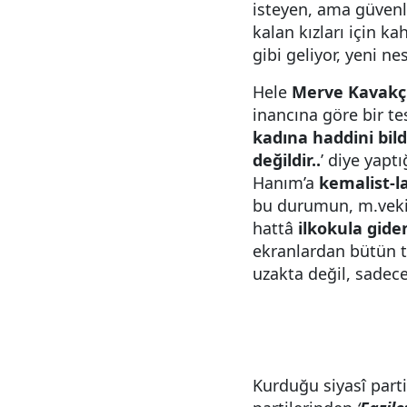
isteyen, ama güvenl
kalan kızları için k
gibi geliyor, yeni nes
Hele
Merve Kavakç
inancına göre bir tes
kadına haddini bil
değildir..
’ diye yap
Hanım’a
kemalist-la
bu durumun, m.vekill
hattâ
ilkokula gide
ekranlardan bütün 
uzakta değil, sadec
Kurduğu siyasî parti