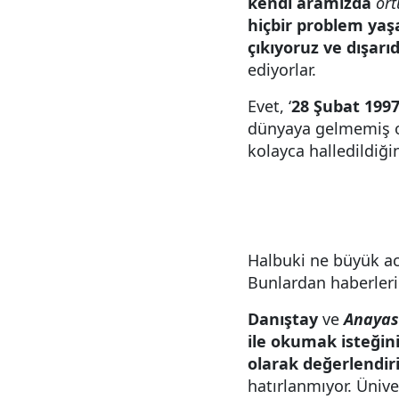
kendi aramızda
ört
hiçbir problem yaş
çıkıyoruz ve dışarı
ediyorlar.
Evet, ‘
28 Şubat 1997
dünyaya gelmemiş ol
kolayca halledildiğin
Halbuki ne büyük ac
Bunlardan haberleri 
Danıştay
ve
Anaya
ile okumak isteğin
olarak değerlendiril
hatırlanmıyor. Ünive