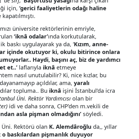
t’
de sırf,
‘
Başörtüsü yasağı
’na karşı çıkan
ği için,
‘gerici faaliyetlerin odağı haline
 kapatılmıştı.
ımızı üniversite rektörlerinin emriyle,
urulan
‘iknâ odalar’
ında korkutularak,
jik baskı uygulayarak ya da, ‘
Kızım, anne-
r içinde okutuyor ki, okulu bitirince onlara
umuyorlar.. Haydi, başını aç, biz de yardımcı
t et..’
laflarıyla
iknâ
etmeye
tem nasıl unutulabilir? Ki, nice kızlar, bu
 dayanamayıp açıldılar, ama,
yaralı
ıldılar topluma.. Bu
iknâ
işini İstanbul’da icra
tanbul Üni. Rektör Yardımcısı
olan bir
ter)
idi ve daha sonra, CHP’den m.vekili de
ından asla pişman olmadığını’
söyledi.
 Üni. Rektörü olan
K.
Alemdâroğlu
da,, yıllar
z o baskılardan pişmanlık duyuyor