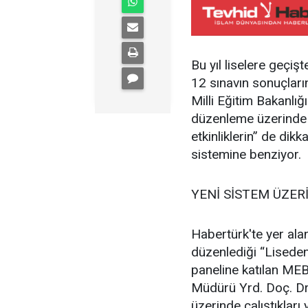
Bu yıl liselere geçiş
12 sınavın sonuçları
Milli Eğitim Bakanlığ
düzenleme üzerinde ç
etkinliklerin” de dik
sistemine benziyor.
YENİ SİSTEM ÜZER
Habertürk'te yer alan
düzenlediği “Liseden
paneline katılan ME
Müdürü Yrd. Doç. Dr
üzerinde çalıştıkları 