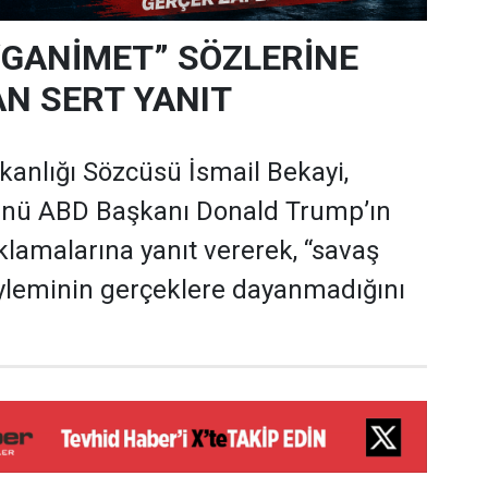
“GANİMET” SÖZLERİNE
N SERT YANIT
akanlığı Sözcüsü İsmail Bekayi,
nü ABD Başkanı Donald Trump’ın
çıklamalarına yanıt vererek, “savaş
yleminin gerçeklere dayanmadığını