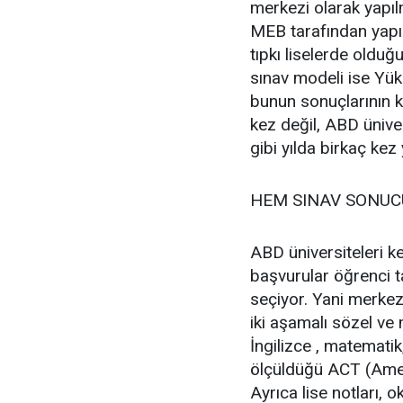
merkezi olarak yapıl
MEB tarafından yapı
tıpkı liselerde olduğ
sınav modeli ise Yü
bunun sonuçlarının k
kez değil, ABD üniver
gibi yılda birkaç kez
HEM SINAV SONUC
ABD üniversiteleri ken
başvurular öğrenci ta
seçiyor. Yani merkez
iki aşamalı sözel ve
İngilizce , matemati
ölçüldüğü ACT (Ameri
Ayrıca lise notları, ok