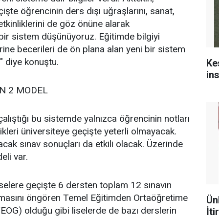
şte öğrencinin ders dışı uğraşlarını, sanat,
kinliklerini de göz önüne alarak
ir sistem düşünüyoruz. Eğitimde bilgiyi
ine becerileri de ön plana alan yeni bir sistem
" diye konuştu.
Ke
in
N 2 MODEL
alıştığı bu sistemde yalnızca öğrencinin notları
likleri üniversiteye geçişte yeterli olmayacak.
acak sınav sonuçları da etkili olacak. Üzerinde
eli var.
liselere geçişte 6 dersten toplam 12 sınavın
lmasını öngören Temel Eğitimden Ortaöğretime
Ün
EOG) olduğu gibi liselerde de bazı derslerin
İti