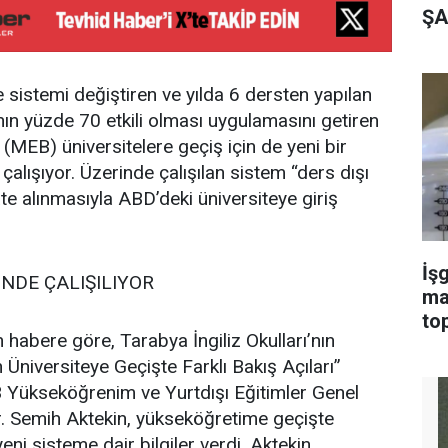
ŞA
te sistemi değiştiren ve yılda 6 dersten yapılan
nın yüzde 70 etkili olması uygulamasını getiren
ı (MEB) üniversitelere geçiş için de yeni bir
alışıyor. Üzerinde çalışılan sistem “ders dışı
kate alınmasıyla ABD’deki üniversiteye giriş
İşg
İNDE ÇALIŞILIYOR
ma
top
 habere göre, Tarabya İngiliz Okulları’nın
 Üniversiteye Geçişte Farklı Bakış Açıları”
B Yükseköğrenim ve Yurtdışı Eğitimler Genel
. Semih Aktekin, yükseköğretime geçişte
yeni sisteme dair bilgiler verdi. Aktekin,