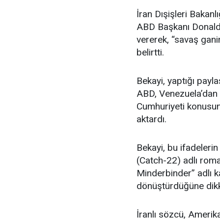
İran Dışişleri Bakan
ABD Başkanı Donald T
vererek, “savaş gani
belirtti.
Bekayi, yaptığı payl
ABD, Venezuela’dan b
Cumhuriyeti konusun
aktardı.
Bekayi, bu ifadeleri
(Catch-22) adlı roma
Minderbinder” adlı k
dönüştürdüğüne dikk
İranlı sözcü, Amerika