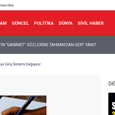
itene Ekle
LAM
GÜNCEL
POLITIKA
DÜNYA
SIVIL HABER
 Bir Seda: Uluslararası Filistin Konvoyu
ye Giriş Sistemi Değişiyor
Dİ