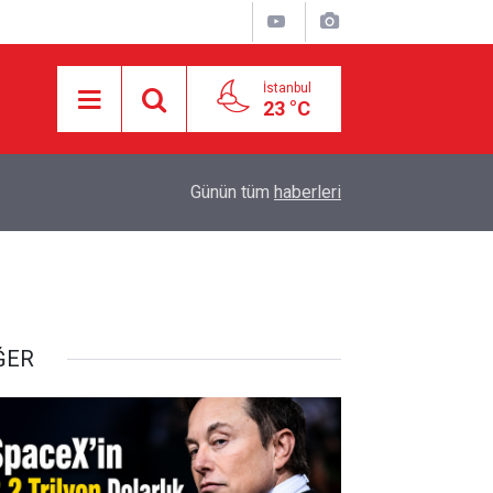
İstanbul
23 °C
18:55
İran ile Umman arasında Hürmüz'de genel çerçev
Günün tüm
haberleri
ĞER