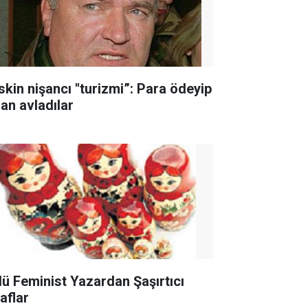
skin nişancı ''turizmi”: Para ödeyip
san avladılar
lü Feminist Yazardan Şaşırtıcı
raflar