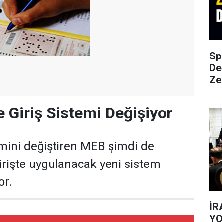
Sp
De
Ze
e Giriş Sistemi Değişiyor
emini değiştiren MEB şimdi de
girişte uygulanacak yeni sistem
or.
İR
YO