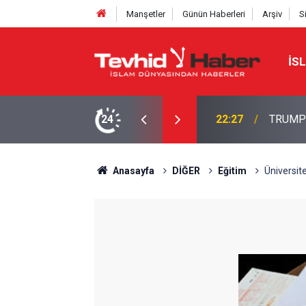
Manşetler
Günün Haberleri
Arşiv
S
İS
NE TAHRAN’DAN SERT YANIT
24
22:13
İbrahimî
Anasayfa
DİĞER
Eğitim
Üniversite