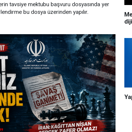
rin tavsiye mektubu başvuru dosyasında yer
ğerlendirme bu dosya üzerinden yapılır.
Me
dij
Ya