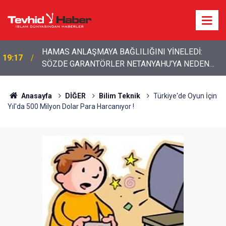
HAMAS ANLAŞMAYA BAĞLILIĞINI YİNELEDİ:
19:17
SÖZDE GARANTÖRLER NE İŞE YARIYOR?
SÖZDE GARANTÖRLER NETANYAHU’YA NEDEN
16:49
NETANYAHU ATEŞKESİ TANIMIYOR, GAZZE’DE
DUR DİYEMİYOR?
İHLALLER SÜRÜYOR
Anasayfa
DİĞER
Bilim Teknik
Türkiye'de Oyun İçin
Yıl'da 500 Milyon Dolar Para Harcanıyor !