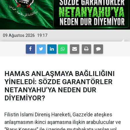
09 Ağustos 2026
19:17
HAMAS ANLAŞMAYA BAĞLILIĞINI
YİNELEDİ: SÖZDE GARANTÖRLER
NETANYAHU’YA NEDEN DUR
DİYEMİYOR?
Filistin İslami Direniş Hareketi, Gazze’de ateşkes
anlaşmasının ikinci aşamasına ilişkin arabulucular ve
“Barış Konseyi” ile üzerinde mutabakata varılan yol