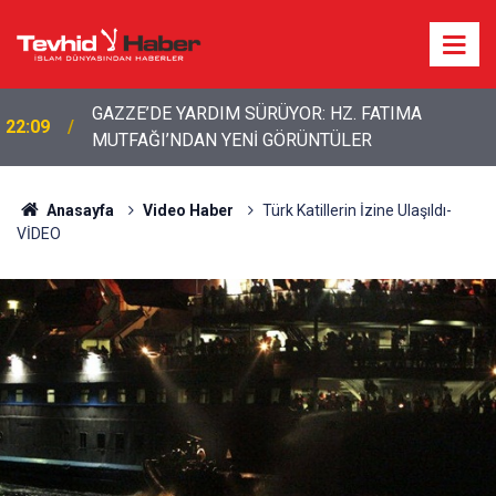
Yemen'den "genel seferberlik" kararı: Savaşa
21:12
hazırlık mesajı
Anasayfa
Video Haber
Türk Katillerin İzine Ulaşıldı-
VİDEO