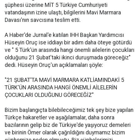
şüphesi üzerine MİT 5 Türkiye Cumhuriyeti
vatandaşının izine ulaştı, bilgilerini Mavi Marmara
Davası'nın savcısına teslim etti.
A Haber'de Jurnal'e katılan IHH Başkan Yardımcısı
Hüseyin Oruç ise iddiayı bir adım daha öteye götürdü
ve " 5 Türk'ün arasında hangi önemli ailelerin çocukları
olduğunu 21 Şubat'taki ikinci duruşmada göreceğiz"
dedi. Hüseyin Oruç'un açıklamaları şöyle:
"21 ŞUBAT'TA MAVİ MARMARA KATLİAMINDAKİ 5
TÜRK'ÜN ARASINDA HANGİ ÖNEMLİ AİLELERİN
ÇOCUKLARI OLDUĞUNU GÖRECEĞİZ"
Bizim başlangıçta bilebileceğimiz tek şey bize yapılan
Türkçe hakaretler ve aşağılamalar, daha sonra
bazılarının gelip biz de Türkiye'de yaşıyoruz demeleri
ve birinin Ömer olarak çağrıldığını duymamız bizim
şüphemize neden olmuştu. Biz şüphelerimizi