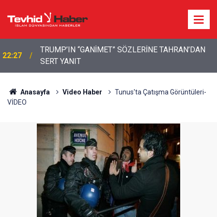
22:13
İbrahimî Bir Seda: Uluslararası Filistin Konvoyu
Anasayfa
Video Haber
Tunus'ta Çatışma Görüntüleri-
VİDEO