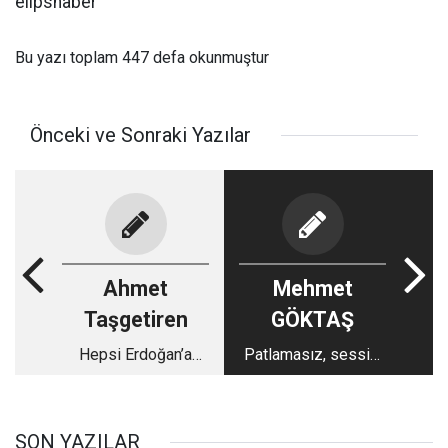
elipshaber
Bu yazı toplam 447 defa okunmuştur
Önceki ve Sonraki Yazılar
Ahmet
Mehmet
Taşgetiren
GÖKTAŞ
Hepsi Erdoğan’a
Patlamasız, sessiz,
yazılıyor
silahsız terör!
SON YAZILAR