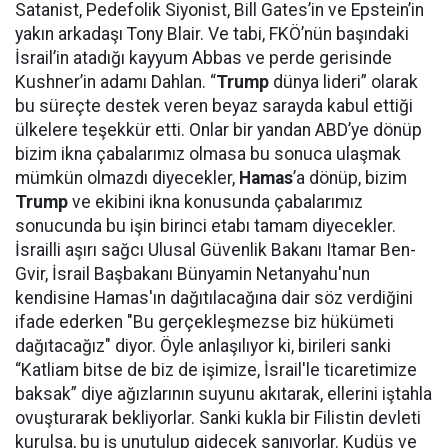
Satanist, Pedefolik Siyonist, Bill Gates’in ve Epstein’in
yakın arkadaşı Tony Blair. Ve tabi, FKÖ’nün başındaki
İsrail’in atadığı kayyum Abbas ve perde gerisinde
Kushner’in adamı Dahlan. “
Trump
dünya lideri” olarak
bu süreçte destek veren beyaz sarayda kabul ettiği
ülkelere teşekkür etti. Onlar bir yandan ABD’ye dönüp
bizim ikna çabalarımız olmasa bu sonuca ulaşmak
mümkün olmazdı diyecekler,
Hamas
’a dönüp, bizim
Trump
ve ekibini ikna konusunda çabalarımız
sonucunda bu işin birinci etabı tamam diyecekler.
İsrailli aşırı sağcı Ulusal Güvenlik Bakanı Itamar Ben-
Gvir, İsrail Başbakanı Bünyamin Netanyahu'nun
kendisine Hamas'ın dağıtılacağına dair söz verdiğini
ifade ederken "Bu gerçekleşmezse biz hükümeti
dağıtacağız" diyor. Öyle anlaşılıyor ki, birileri sanki
“Katliam bitse de biz de işimize, İsrail'le ticaretimize
baksak” diye ağızlarının suyunu akıtarak, ellerini iştahla
ovuşturarak bekliyorlar. Sanki kukla bir Filistin devleti
kurulsa, bu iş unutulup gidecek sanıyorlar. Kudüs ve