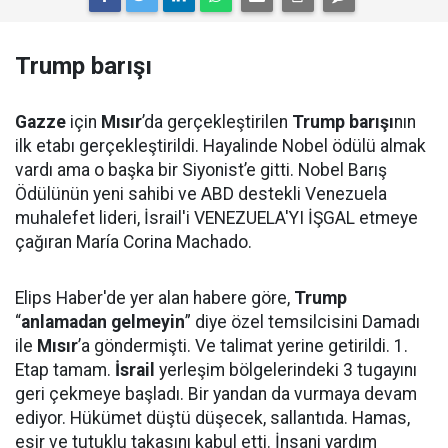
Trump barışı
Gazze
için
Mısır
’da gerçekleştirilen
Trump barışı
nın
ilk etabı gerçekleştirildi. Hayalinde Nobel ödülü almak
vardı ama o başka bir Siyonist’e gitti. Nobel Barış
Ödülünün yeni sahibi ve ABD destekli Venezuela
muhalefet lideri, İsrail'i VENEZUELA'YI İŞGAL etmeye
çağıran María Corina Machado.
Elips Haber'de yer alan habere göre,
Trump
“
anlamadan gelmeyin
” diye özel temsilcisini Damadı
ile
Mısır
’a göndermişti. Ve talimat yerine getirildi. 1.
Etap tamam.
İsrail
yerleşim bölgelerindeki 3 tugayını
geri çekmeye başladı. Bir yandan da vurmaya devam
ediyor. Hükümet düştü düşecek, sallantıda. Hamas,
esir ve tutuklu takasını kabul etti. İnsani yardım