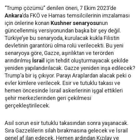
“Trump çözümü” denilen öneri, 7 Ekim 2023’de
Ankara
’da FKÖ ve Hamas temsilcilerinin imzalaması
için önlerine konan
Kushner senaryosu
nun
güncellenmiş versiyonundan başka bir şey değil.
Türkiye’ye bu senaryoda, kurulacak kukla Filistin
devletinin garantörü olma rolü verilecekti. Bu yeni
senaryoya göre, Gazze, aşırılıktan ve terörden
arındırılmış
İsrail
için tehdit oluşturmayacak şekilde
yeniden yapılandırılacak. Gazze yeniden inşa edilecek?
Trump’a bir iş çıkıyor. Parayı Araplardan alacak peki o
evler kimlere verilecek. Esir ve tutuklu takası ve
hemen öncesinde İsrail askerlerinin işgal ettikleri
şehir merkezlerinden geri çekilmesi
gerçekleştirilecek.
Asıl sorun esir tutuklu takasından sonra yaşanacak.
Sıra Gazzelilerin silah bırakmasına gelecek ve İsrail
genel af ilan edecek. Hemen ardından Kızılay ve