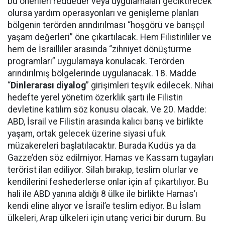
bu önerileri reddeder veya uygulamaları geciktirecek
olursa yardım operasyonları ve genişleme planları
bölgenin terörden arındırılması “hoşgörü ve barışçıl
yaşam değerleri” öne çıkartılacak. Hem Filistinliler ve
hem de İsrailliler arasında “zihniyet dönüştürme
programları” uygulamaya konulacak. Terörden
arındırılmış bölgelerinde uygulanacak. 18. Madde
“
Dinlerarası diyalog
” girişimleri teşvik edilecek. Nihai
hedefte yerel yönetim özerklik şartı ile Filistin
devletine katılım söz konusu olacak. Ve 20. Madde:
ABD, İsrail ve Filistin arasında kalıcı barış ve birlikte
yaşam, ortak gelecek üzerine siyasi ufuk
müzakereleri başlatılacaktır. Burada Kudüs ya da
Gazze’den söz edilmiyor. Hamas ve Kassam tugayları
terörist ilan ediliyor. Silah bırakıp, teslim olurlar ve
kendilerini feshederlerse onlar için af çıkartılıyor. Bu
hali ile ABD yanına aldığı 8 ülke ile birlikte Hamas’ı
kendi eline alıyor ve İsrail’e teslim ediyor. Bu İslam
ülkeleri, Arap ülkeleri için utanç verici bir durum. Bu