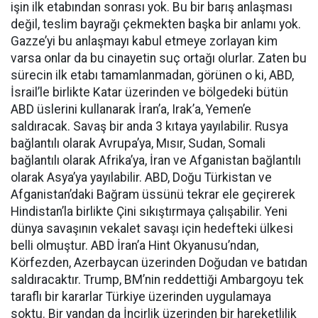
işin ilk etabından sonrası yok. Bu bir barış anlaşması
değil, teslim bayrağı çekmekten başka bir anlamı yok.
Gazze’yi bu anlaşmayı kabul etmeye zorlayan kim
varsa onlar da bu cinayetin suç ortağı olurlar. Zaten bu
sürecin ilk etabı tamamlanmadan, görünen o ki, ABD,
İsrail’le birlikte Katar üzerinden ve bölgedeki bütün
ABD üslerini kullanarak İran’a, Irak’a, Yemen’e
saldıracak. Savaş bir anda 3 kıtaya yayılabilir. Rusya
bağlantılı olarak Avrupa’ya, Mısır, Sudan, Somali
bağlantılı olarak Afrika’ya, İran ve Afganistan bağlantılı
olarak Asya’ya yayılabilir. ABD, Doğu Türkistan ve
Afganistan’daki Bağram üssünü tekrar ele geçirerek
Hindistan’la birlikte Çini sıkıştırmaya çalışabilir. Yeni
dünya savaşının vekalet savaşı için hedefteki ülkesi
belli olmuştur. ABD İran’a Hint Okyanusu’ndan,
Körfezden, Azerbaycan üzerinden Doğudan ve batıdan
saldıracaktır. Trump, BM’nin reddettiği Ambargoyu tek
taraflı bir kararlar Türkiye üzerinden uygulamaya
soktu. Bir yandan da İncirlik üzerinden bir hareketlilik