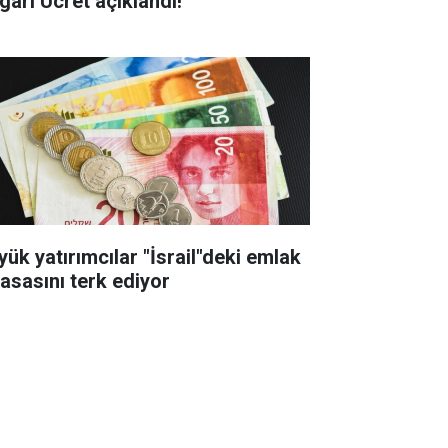
gari Ücret açıklandı!
yük yatırımcılar "İsrail"deki emlak
yasasını terk ediyor