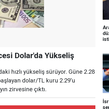
Ar
dü
ist
esi Dolar'da Yükseliş
aki hızlı yükseliş sürüyor. Güne 2.28
 başlayan dolar/TL kuru 2.29'u
ın zirvesine çıktı.
İs
se