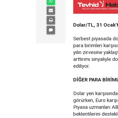
Dolar/TL, 31 Ocak't
Serbest piyasada do
para birimleri karşı
yılın zirvesine yakl
arttırımı sinyaliyle
ediliyor.
DİĞER PARA BİRİM
Dolar yen karşısında
görürken, Euro karşıs
Piyasa uzmanları ABD
beklentilerini deste