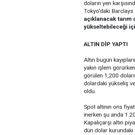
doların yen karşısın
Tokyo'daki Barclays 
açıklanacak tarım dı
yükseltebileceği iç
ALTIN DİP YAPTI
Altın bugün kayıplar
yakın işlem görürken,
görülen 1,200 doların
dolardaki yükseliş v
oldu.
Spot altının ons fiy
inerken şu anda 1.20
Kapalıçarşı altın piya
dün dolar kurundaki 