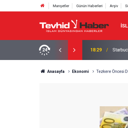
Manşetler
Günün Haberleri
Arşiv
S
İS
a yeni bir marka ismi buldu!
24
18:29
Starbuc
Anasayfa
Ekonomi
Tezkere Öncesi Do