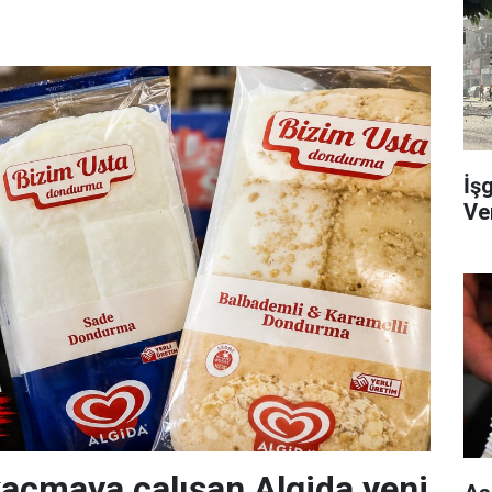
İş
Ve
açmaya çalışan Algida yeni