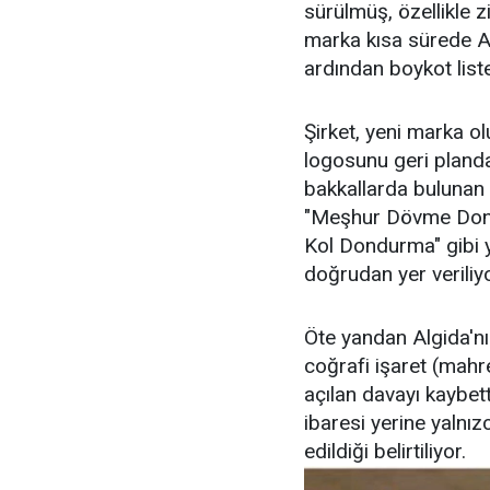
sürülmüş, özellikle 
marka kısa sürede Al
ardından boykot liste
Şirket, yeni marka o
logosunu geri planda
bakkallarda bulunan 
"Meşhur Dövme Don
Kol Dondurma" gibi y
doğrudan yer veriliyo
Öte yandan Algida'n
coğrafi işaret (mahre
açılan davayı kaybett
ibaresi yerine yaln
edildiği belirtiliyor.