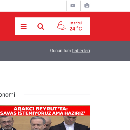
İstanbul
24 °C
16:21
İşgalci Yerleşimciler Filistinlilerin Evlerini Ateşe 
Günün tüm
haberleri
onomi