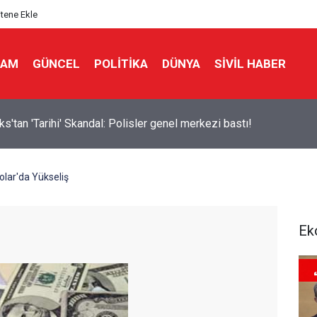
itene Ekle
LAM
GÜNCEL
POLITIKA
DÜNYA
SIVIL HABER
ks'tan 'Tarihi' Skandal: Polisler genel merkezi bastı!
lar'da Yükseliş
Ek