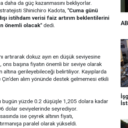
da daha da güç kazanmasını bekliyorlar.
stratejisti Shinichiro Kadota,
"Cuma günü
şı istihdam verisi faiz artırım beklentilerini
AB
in önemli olacak"
dedi.
ını artırarak dokuz ayın en düşük seviyesine
 ons başına fiyatın önemli bir seviye olarak
 altına gerileyebileceği belirtiliyor. Kayıplarda
e Çin'den alım yönünde destek gelmemesi etkili
İşg
atı bugün yüzde 0.2 düşüşle 1,205 dolara kadar
İst
6 dolar seviyelerinde seyrediyor.
sasında ise çeyrek altının fiyatı,
tırmanışa paralel olarak yükseldi.