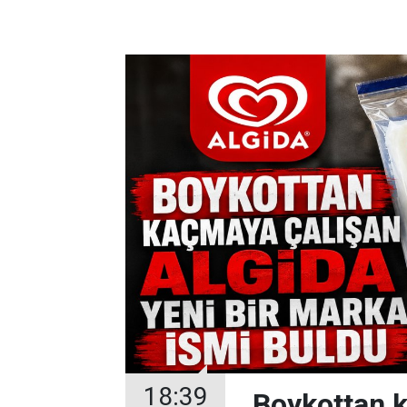
18:39
Boykottan k