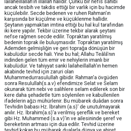
lailaheillallah'ın illallah halidir. Çünkü bir nefis sahibi
ancak tesbih ve takdis ettiği bir varlık için bu hacimde
küçülebilir. Secde bedenen ve ruhen Rahman'ın
karşısında bir küçülme ve küçüklenme hallidir.
Şeytanın yapmaktan imtina ettiği bu hal kul tarafından
iki kere yapılır. Tekbir üzerine tekbir alarak şeytani
nefse rağmen secde edilir. Topraktan yaratılmış
bedenin toprak ile buluşmasıdır. Topraktan yaratılmış
Ademden gelmişliğin ve geri toprağa dönüşün bir
kabulüdür secde hali. Yine bu hal; Allahu Teâlâ'nın
indinden gelen tüm emir ve nehiylerin imanlı bir
kabulüdür. Ve tahiyyat sanki lailaheillallah'ın hemen
akabinde tevhid için zaruri olan
Muhammedurrasulullah gibidir. Rahman'a övgüden
sonra Resulullah(s.a.v) efendimize Selat ve Selam
okunarak tüm nebi ve salihlere selam edilerek son bir
kere daha şehadetle tüm söylenilen ve kabullenilen
ifadelerin ağzı mühürlenir. Bu mübarek duâdan sonra
Tevhidin babası Hz. İbrahim (a.s)' de unutulmayarak
anılır. Hz. İbrahim(a.s)'a verilmiş şereflik ve bereket
gibi Hz. Muhammed (s.a.v)'in ve ailesininde şeref ve
bereketinin artması için dua edilir. Tevhid üzerine
tevhid kokan bu mübarek dualarla dünya ve ahiret