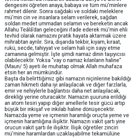
dengesini öğreten anaya, babaya ve tüm mü'minlere
rahmet dilenir. Sonra sağdaki ve soldaki meleklere
mü'min cin ve insanlara selam verilerek, sağdan
soldan medet ummadan selamın ve bereketin ancak
Allahu Teâlâ'dan geleceğini ifade ederek mü'min ehli
tevhid olarak namazını pratik hayata aktarmak üzere
mihrabtan ayrılır. Sıra, dışarıda tekbir, kıyam, kıraat,
rukü, secde, tahiyyat ve selam hali için sayy etme
zamanına gelmiştir. İşte şimdi namaz dinin taşıyıcısı
olabilecektir. Yoksa "vay o namaz kılanların haline"
(Maun/ 5) ayeti ile muhatap olmak Allah muhafaza
etsin her an mümkündür.
Başta da belirttiğimiz gibi namazın niçinlerine bakıldığı
zaman hikmeti daha iyi anlaşılacak ve diğer farzlarla,
emir ve nehiylerle bağlantısı daha net anlaşılacak,
direkliği yerine oturacaktır. Namazın şuuruna erildiği
an atom tesiri yapıp diğer amellerle tesir gücü artıp
büyük bir inkişaf ve inkılab haline dönüşecektir.
Namazda yeme ve içmenin haramlığı oruçta yeme ve
içmenin haramlığına ilişiktir. Namazın vakit şartı yine
orucun vakit şartı ile ilişiktir. İlişik öğretiler zinciri
mü'mine haramlardan uzaklaşabilme tekamülüne