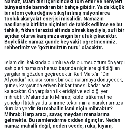
Namaz, İslam dini içerisindeki tüm emir ve nehyleri
bünyesinde barındıran bir bahçe gibidir. Ya da küçük
bir atom çekirdeğine sıkıştırılmış milyonlarca
tonluk akaryakıt enerjisi misalidir. Namazın
nasıllarıyla birlikte niçinleri de tahkik edilirse ve bu
tahkik, fıkhın terazisi altında olmak kaydıyla, sufi bir
açıdan olursa karşımıza engin bir ufuk çıkacaktır.
Böylelikle namaz günde beş vakit öğretmenimiz,
rehberimiz ve "gözümüzün nuru" olacaktır.
İslam dini hakkında olumlu ya da olumsuz tüm ön yargı
sahipleri namazın henüz başında niçinlere girildiği an
yargılarını gözden geçirecektir. Karl Marx'ın "Din
Afyondur" iddiası komik bir saçmalamaya dönüşecek,
güneş karşısında eriyen bir kar tanesi kadar aciz
kalacaktır. Ön yargıların ilk eridiği ve ezildiği yer
mihrabtır. Malumdur ki Mihrab; kıble istikametine
yönelip iftitah ya da tahrime tekbirinin alınarak namaza
durulan yerdir.
Bu mahallin ismi niçin mihrabtır?
Mihrab: Harp aracı, savaş meydanı manalarına
gelmekte. Bu isimlendirme cidden ilginçtir. Neden
namaz mahalli değil, neden secde, rüku, kıyam,