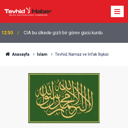
12:50
CIA bu ülkede gizli bir görev gücü kurdu
Anasayfa
İslam
Tevhid, Namaz ve İnfak İlişkisi