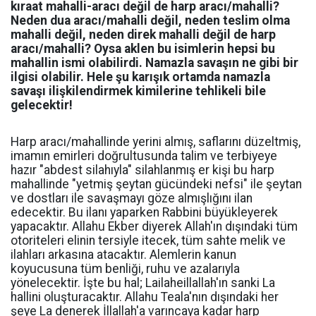
kıraat mahalli-aracı değil de harp aracı/mahalli?
Neden dua aracı/mahalli değil, neden teslim olma
mahalli değil, neden direk mahalli değil de harp
aracı/mahalli? Oysa aklen bu isimlerin hepsi bu
mahallin ismi olabilirdi. Namazla savaşın ne gibi bir
ilgisi olabilir. Hele şu karışık ortamda namazla
savaşı ilişkilendirmek kimilerine tehlikeli bile
gelecektir!
Harp aracı/mahallinde yerini almış, saflarını düzeltmiş,
imamın emirleri doğrultusunda talim ve terbiyeye
hazır "abdest silahıyla" silahlanmış er kişi bu harp
mahallinde "yetmiş şeytan gücündeki nefsi" ile şeytan
ve dostları ile savaşmayı göze almışlığını ilan
edecektir. Bu ilanı yaparken Rabbini büyükleyerek
yapacaktır. Allahu Ekber diyerek Allah'ın dışındaki tüm
otoriteleri elinin tersiyle itecek, tüm sahte melik ve
ilahları arkasına atacaktır. Alemlerin kanun
koyucusuna tüm benliği, ruhu ve azalarıyla
yönelecektir. İşte bu hal; Lailaheillallah'ın sanki La
hallini oluşturacaktır. Allahu Teala'nın dışındaki her
şeye La denerek İllallah'a varıncaya kadar harp