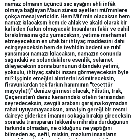
namaz olmanın üçüncü sac ayağını ehli infâk
olmaya bağlayan Maun sûresi ayetleri mü'minlere
çokça mesaj vericidir. Hem Mü' min olacaksın hem
namaz kılacaksın hem de ahlak ve akaid olarak bir
kafirden farkın olmayacak
!
İnsanların fakir ve cahil
bırakılmasına göz yumacaksın, yetime merhamet
etmeyeceksin en ufak bir ihtiyaç maddesini dahi
esirgeyeceksin hem de tevhidin bedenî ve ruhî
yansıması namazı kılacaksın, namazın sonunda
sağındaki ve solundakilere esenlik, selamet
dileyeceksin sonra burnunun dibindeki yetimi,
yoksulu, ihtiyaç sahibi insanı görmeyeceksin öyle
mi? işçinin emeğini alınterini sömüreceksin,
firavunlardan tek farkın hanımının "tesettür
mayoyla(!)" denize girmesi olacak, Filistin, Irak,
Çeçenistan'ı deniz kenarındaki otelin terasından
seyredeceksin, sevgili arabanı garajına koymadan
rahat uyuyamayacaksın, ama işin gereği bir resmi
daireye giderken imanını sokağa bırakıp gireceksin
sonrada transparan takkenle mihraba durduğunun
farkında olmadan, ne olduğunu ne yaptığını
bilmeden aç, sefil, miskin, mazlum insanların