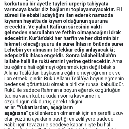
korkutucu bir ayetle tüyleri ürperip tahiyyata
varıncaya kadar diz bağlarını toplayamayacaktır. Fil
sûresi ile ebabil adaylığını ilan ederek namazda
kıyamın hayatta da kıyam olduğunun şuuruna
erecektir. Ve yahut Kafirun sûresinin vakti
gelmeden nasrullahın ve fethin olmayacağını idrak
edecektir. Kur'ân'daki her harfin ve her dizimin bir
hikmeti olacağı şuuru ile sûrei İhlas'ın önünde surei
Lehebin yer almasını tefekkür edip anlayacak ki;
edepsizlik ihlasa engeldir. Sonra lailaheillallah'ın
lailahe halli ile rukü emrini yerine getirecektir
. Ama
bu eğilme hali eğilmeyi öğrenmek için değil bilakis
Allahu Teâlâ'dan başkasına eğilmemeyi öğrenmek ve
ilan etmek içindir. Rukü Allahu Teâlâ'ya boyun eğmenin
bedensel görüntüsü olmakla birlikte ruhsal kabulüdür.
Rukü ile sadece Rahman'a boyun eğerek özgürlüğün
tadına varan kul, ruküdan sonra kavvame ile
özgürlüğün dik duruş gerektirdiğini
anlar.
"Yukarılardan, aşağıların
aşağısına"
çekilenlerden olmamak için en şerefli uzuv
olan yüzünü ayakların bastığı en zelil yere sadece
Rabbi için tevazu ile secdeye kapanır işte bu hal