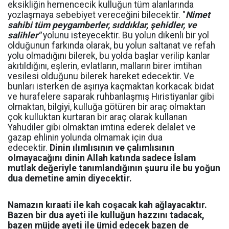
eksikliğin hemencecik kulluğun tüm alanlarında
yozlaşmaya sebebiyet vereceğini bilecektir. "
Nimet
sahibi tüm peygamberler, sıddıklar, şehidler, ve
salihler"
yolunu isteyecektir. Bu yolun dikenli bir yol
olduğunun farkında olarak, bu yolun saltanat ve refah
yolu olmadığını bilerek, bu yolda başlar verilip kanlar
akıtıldığını, eşlerin, evlatların, malların birer imtihan
vesilesi olduğunu bilerek hareket edecektir. Ve
bunları isterken de aşırıya kaçmaktan korkacak bidat
ve hurafelere saparak ruhbanlaşmış Hıristiyanlar gibi
olmaktan, bilgiyi, kulluğa götüren bir araç olmaktan
çok kulluktan kurtaran bir araç olarak kullanan
Yahudiler gibi olmaktan imtina ederek delalet ve
gazap ehlinin yolunda olmamak için dua
edecektir.
Dinin ılımlısının ve çalımlısının
olmayacağını dinin Allah katında sadece İslam
mutlak değeriyle tanımlandığının şuuru ile bu yoğun
dua demetine amin diyecektir.
Namazın kıraati ile kah coşacak kah ağlayacaktır.
Bazen bir dua ayeti ile kulluğun hazzını tadacak,
bazen müjde ayeti ile ümid edecek bazen de