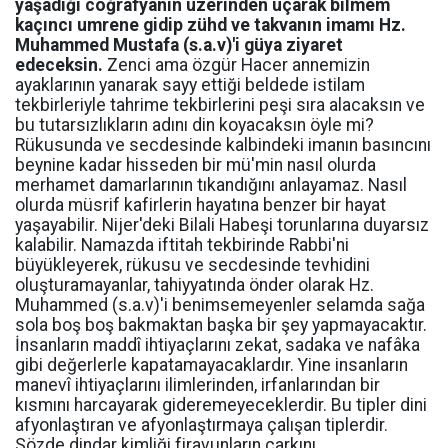
yaşadığı coğrafyanın üzerinden uçarak bilmem
kaçıncı umrene gidip zühd ve takvanın imamı Hz.
Muhammed Mustafa (s.a.v)'i güya ziyaret
edeceksin.
Zenci ama özgür Hacer annemizin
ayaklarının yanarak sayy ettiği beldede istilam
tekbirleriyle tahrime tekbirlerini peşi sıra alacaksın ve
bu tutarsızlıkların adını din koyacaksın öyle mi?
Rükusunda ve secdesinde kalbindeki imanın basıncını
beynine kadar hisseden bir mü'min nasıl olurda
merhamet damarlarının tıkandığını anlayamaz. Nasıl
olurda müsrif kafirlerin hayatına benzer bir hayat
yaşayabilir. Nijer'deki Bilali Habeşi torunlarına duyarsız
kalabilir. Namazda iftitah tekbirinde Rabbi'ni
büyükleyerek, rükusu ve secdesinde tevhidini
oluşturamayanlar, tahiyyatında önder olarak Hz.
Muhammed (s.a.v)'i benimsemeyenler selamda sağa
sola boş boş bakmaktan başka bir şey yapmayacaktır.
İnsanların maddî ihtiyaçlarını zekat, sadaka ve nafâka
gibi değerlerle kapatamayacaklardır. Yine insanların
manevî ihtiyaçlarını ilimlerinden, irfanlarından bir
kısmını harcayarak gideremeyeceklerdir. Bu tipler dini
afyonlaştıran ve afyonlaştırmaya çalışan tiplerdir.
Sözde dindar kimliği firavunların çarkını