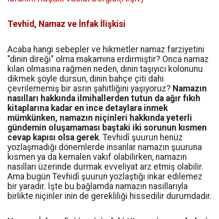
Tevhid, Namaz ve İnfak İlişkisi
Acaba hangi sebepler ve hikmetler namaz farziyetini
"dinin direği" olma makamına erdirmiştir? Onca namaz
kılan olmasına rağmen neden, dinin taşıyıcı kolonunu
dikmek şöyle dursun, dinin bahçe çiti dahi
çevrilememiş bir asrın şahitliğini yaşıyoruz?
Namazın
nasılları hakkında ilmihallerden tutun da ağır fıkıh
kitaplarına kadar en ince detaylara inmek
mümkünken, namazın niçinleri hakkında yeterli
gündemin oluşamaması baştaki iki sorunun kısmen
cevap kapısı olsa gerek
. Tevhidî şuurun henüz
yozlaşmadığı dönemlerde insanlar namazın şuuruna
kısmen ya da kemalen vakıf olabilirken, namazın
nasılları üzerinde durmak evveliyat arz etmiş olabilir.
Ama bugün Tevhidî şuurun yozlaştığı inkar edilemez
bir yaradır. İşte bu bağlamda namazın nasıllarıyla
birlikte niçinler inin de gerekliliği hissedilir durumdadır.