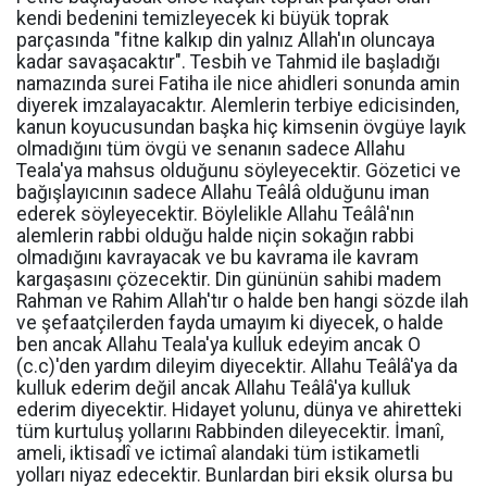
kendi bedenini temizleyecek ki büyük toprak
parçasında "fitne kalkıp din yalnız Allah'ın oluncaya
kadar savaşacaktır". Tesbih ve Tahmid ile başladığı
namazında surei Fatiha ile nice ahidleri sonunda amin
diyerek imzalayacaktır. Alemlerin terbiye edicisinden,
kanun koyucusundan başka hiç kimsenin övgüye layık
olmadığını tüm övgü ve senanın sadece Allahu
Teala'ya mahsus olduğunu söyleyecektir. Gözetici ve
bağışlayıcının sadece Allahu Teâlâ olduğunu iman
ederek söyleyecektir. Böylelikle Allahu Teâlâ'nın
alemlerin rabbi olduğu halde niçin sokağın rabbi
olmadığını kavrayacak ve bu kavrama ile kavram
kargaşasını çözecektir. Din gününün sahibi madem
Rahman ve Rahim Allah'tır o halde ben hangi sözde ilah
ve şefaatçilerden fayda umayım ki diyecek, o halde
ben ancak Allahu Teala'ya kulluk edeyim ancak O
(c.c)'den yardım dileyim diyecektir. Allahu Teâlâ'ya da
kulluk ederim değil ancak Allahu Teâlâ'ya kulluk
ederim diyecektir. Hidayet yolunu, dünya ve ahiretteki
tüm kurtuluş yollarını Rabbinden dileyecektir. İmanî,
ameli, iktisadî ve ictimaî alandaki tüm istikametli
yolları niyaz edecektir. Bunlardan biri eksik olursa bu