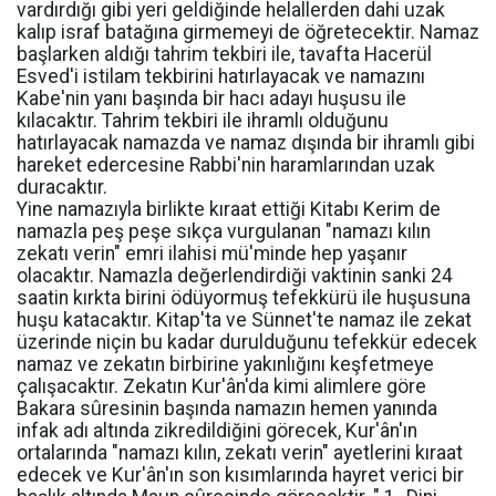
vardırdığı gibi yeri geldiğinde helallerden dahi uzak
kalıp israf batağına girmemeyi de öğretecektir. Namaz
başlarken aldığı tahrim tekbiri ile, tavafta Hacerül
Esved'i istilam tekbirini hatırlayacak ve namazını
Kabe'nin yanı başında bir hacı adayı huşusu ile
kılacaktır. Tahrim tekbiri ile ihramlı olduğunu
hatırlayacak namazda ve namaz dışında bir ihramlı gibi
hareket edercesine Rabbi'nin haramlarından uzak
duracaktır.
Yine namazıyla birlikte kıraat ettiği Kitabı Kerim de
namazla peş peşe sıkça vurgulanan "namazı kılın
zekatı verin" emri ilahisi mü'minde hep yaşanır
olacaktır. Namazla değerlendirdiği vaktinin sanki 24
saatin kırkta birini ödüyormuş tefekkürü ile huşusuna
huşu katacaktır. Kitap'ta ve Sünnet'te namaz ile zekat
üzerinde niçin bu kadar durulduğunu tefekkür edecek
namaz ve zekatın birbirine yakınlığını keşfetmeye
çalışacaktır. Zekatın Kur'ân'da kimi alimlere göre
Bakara sûresinin başında namazın hemen yanında
infak adı altında zikredildiğini görecek, Kur'ân'ın
ortalarında "namazı kılın, zekatı verin" ayetlerini kıraat
edecek ve Kur'ân'ın son kısımlarında hayret verici bir