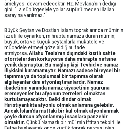
ameliyesi devam edecektir. Hz. Mevlana'nın dediği
gibi: "La süpürgesiyle yollar süpürülmeden İllallah
sarayına varılmaz."
Büyük Şeytan ve Dostları İslam topraklarında müminin
izzeti ile oynarken, mihrabta namaza duran mümin;
büyük, orta ve küçük şeytanlarla mukatele ve
mücadele etmeyi göze aldığını ifade
etmiyorsa,
Allahu Teala'nın dışındaki kısıtlı sahte
otoritelerden korkuyorsa daha mihrapta nefsine
yenik düşmüştür. Bu mağlup kişi Tevhid ve namaz
ilişkisini kuramamıştır. Namazı sadece bireysel bir
tapınma ya da toplumsal bir tapınma olarak
algılayanlar dini afyonlaştıranlardır. Namaz
ibadetinin yanında namaz siyasetinin şuuruna
eremeyenler bu afyonun zerreleri olmaktan
kurtulamayacaktır. Belki dindar olmak
Hıristiyanlıkta afyonlu olmak anlamına gelebilir.
Ancak İslam'da muttaki bir kul olmak afyonlanmak
şöyle dursun afyonlanmış insanlara panzehir
olmaktır.
Çünkü Namazlı bir mü' min iftitah tekbiri ile
Fethe başlayacak önce küçük toprak parçası olan