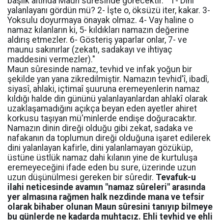
başlık altında Maun sûresinde görecektir. " 1- Dini
yalanlayanı gördün mü? 2- İşte o, öksüzü iter, kakar. 3-
Yoksulu doyurmaya önayak olmaz. 4- Vay haline o
namaz kılanların ki, 5- kıldıkları namazın değerine
aldırış etmezler. 6- Gösteriş yaparlar onlar, 7- ve
maunu sakınırlar (zekatı, sadakayı ve ihtiyaç
maddesini vermezler)."
Maun sûresinde namaz, tevhid ve infak yoğun bir
şekilde yan yana zikredilmiştir. Namazın tevhid'î, ibadî,
siyasî, ahlaki, içtimaî şuuruna eremeyenlerin namaz
kıldığı halde din gününü yalanlayanlardan ahlakî olarak
uzaklaşamadığını açıkça beyan eden ayetler ahiret
korkusu taşıyan mü'minlerde endişe doğuracaktır.
Namazın dinin direği olduğu gibi zekat, sadaka ve
nafakanın da toplumun direği olduğuna işaret edilerek
dini yalanlayan kafirle, dini yalanlamayan gözüküp,
üstüne üstlük namaz dahi kılanın yine de kurtuluşa
eremeyeceğini ifade eden bu sure, üzerinde uzun
uzun düşünülmesi gereken bir sûredir.
Tevafuk-u
ilahi neticesinde avamın "namaz sûreleri" arasında
yer almasına rağmen halk nezdinde mana ve tefsir
olarak bihaber olunan Maun sûresini tanıyıp bilmeye
bu günlerde ne kadarda muhtacız. Ehli tevhid ve ehli