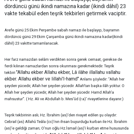
dördüncü günü ikindi namazına kadar (ikindi dâhil) 23
vakte tekabül eden teşrik tekbirleri getirmek vaciptir.
Arefe günü 25 Ekim Perşembe sabah namazı ile başlayıp, bayramın
dördüncü günü 29 Ekim Çarşamba günü ikindi namazına kadar(ikindi
dâhil) 23 vakitte tamamlanacak.
Her farz namazdan selâm verdikten sonra gerek cemaat, gerekse de
ferdi kılınan namazlardan sonra okunması gerekmektedir. Teşrik
"Allahu ekber Allahu ekber, Lâ ilâhe illallahu vallahu
tekbiri
ekber. Allahu ekber ve lillahi'l-hamd"
Anlamı şöyledir: "Allah her
şeyden yücedir, Allah her şeyden yücedir. Allah'tan başka ilâh yoktur. O
Allah her şeyden yücedir, Allah her şeyden yücedir. Hamd Allah'a
mahsustur". ( Hz. Ali ve Abdullah b. Mes'ûd (r.a)' rivayetlerine dayanır.)
Teşrik tekbirinin aslı; Hz. İbrahim (as)'den rivayet edilen şu olaydır:
Cebrail (as) Allahû Teâla (cc)'nın ihsan buyurduğu kurban ile Hz. İbrahim
(as)'e geldiği zaman; O'nun oğlu Hz.İsmail (as)'i kurban etme hususunda