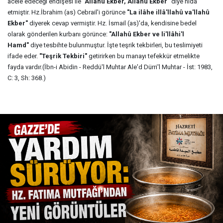
acele edeceği endişesi ile
"Allahû Ekber, Allahû Ekber"
diye nida
etmiştir. Hz.İbrahim (as) Cebrail'i görünce
"La ilâhe illâ'llahû va'llahû
Ekber"
diyerek cevap vermiştir. Hz. İsmail (as)'da, kendisine bedel
olarak gönderilen kurbanı görünce:
"Allahû Ekber ve li'llâhi'l
Hamd"
diye tesbihte bulunmuştur. İşte teşrik tekbirleri, bu teslimiyeti
ifade eder.
"Teşrik Tekbiri"
getirirken bu manayı tefekkür etmelikte
fayda vardır.(İbn-i Abidin - Reddü'l Muhtar Ale'd Dürri'l Muhtar - İst: 1983,
C: 3, Sh: 368.)