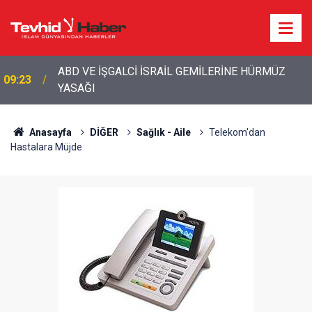
ABD VE İŞGALCİ İSRAİL GEMİLERİNE HÜRMÜZ
09:23
YASAĞI
09:08
İŞGALCİ İSRAİL’İN İRAN PLANI DUVARA TOSLADI
Anasayfa
DİĞER
Sağlık - Aile
Telekom'dan
Hastalara Müjde