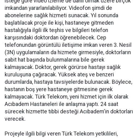
isteğe göre video izleme de dahil olmak üzere birçok
imkandan yararlanılabiliyor. Videofon şimdi de
abonelerine sağlık hizmeti sunacak. Yıl sonunda
başlatılacak proje ile kişi, hastaneye gitmeden
hastalığıyla ilgili ilk teşhis ve bilgileri telefon
karşısındaki doktordan öğrenebilecek. Cep
telefonundan görüntülü iletişime imkan veren 3. Nesil
(3N) uygulamaların da hizmete girmesiyle, doktorların
sabit hat başında bulunmalarına bile gerek
kalmayacak. Doktor, gerek görürse hastayı sağlık
kuruluşuna çağıracak. Yüksek ateş ve benzeri
durumlarda, hastaya tavsiyelerde bulunacak. Böylece,
hastanın boş yere hastaneye gitmesine gerek
kalmayacak. Türk Telekom, yeni hizmet için ilk olarak
Acıbadem Hastaneleri ile anlaşma yaptı. 24 saat
sürecek hizmette tıbbi desteği Acıbadem'in doktorları
verecek.
Projeyle ilgili bilgi veren Türk Telekom yetkilileri,