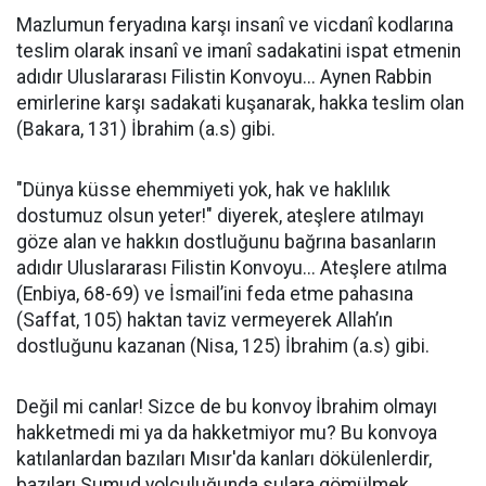
Mazlumun feryadına karşı insanî ve vicdanî kodlarına
teslim olarak insanî ve imanî sadakatini ispat etmenin
adıdır Uluslararası Filistin Konvoyu... Aynen Rabbin
emirlerine karşı sadakati kuşanarak, hakka teslim olan
(Bakara, 131) İbrahim (a.s) gibi.
"Dünya küsse ehemmiyeti yok, hak ve haklılık
dostumuz olsun yeter!" diyerek, ateşlere atılmayı
göze alan ve hakkın dostluğunu bağrına basanların
adıdır Uluslararası Filistin Konvoyu... Ateşlere atılma
(Enbiya, 68-69) ve İsmail’ini feda etme pahasına
(Saffat, 105) haktan taviz vermeyerek Allah’ın
dostluğunu kazanan (Nisa, 125) İbrahim (a.s) gibi.
Değil mi canlar! Sizce de bu konvoy İbrahim olmayı
hakketmedi mi ya da hakketmiyor mu? Bu konvoya
katılanlardan bazıları Mısır'da kanları dökülenlerdir,
bazıları Sumud yolculuğunda sulara gömülmek