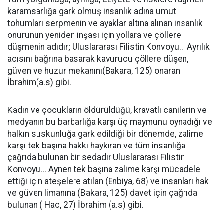
karamsarlığa gark olmuş insanlık adına umut
tohumları serpmenin ve ayaklar altına alınan insanlık
onurunun yeniden inşası için yollara ve çöllere
düşmenin adıdır; Uluslararası Filistin Konvoyu... Ayrılık
acısını bağrına basarak kavurucu çöllere düşen,
güven ve huzur mekanını(Bakara, 125) onaran
İbrahim(a.s) gibi.
Kadın ve çocukların öldürüldüğü, kravatlı canilerin ve
medyanın bu barbarlığa karşı üç maymunu oynadığı ve
halkın suskunluğa gark edildiği bir dönemde, zalime
karşı tek başına hakkı haykıran ve tüm insanlığa
çağrıda bulunan bir sedadır Uluslararası Filistin
Konvoyu... Aynen tek başına zalime karşı mücadele
ettiği için ateşelere atılan (Enbiya, 68) ve insanları hak
ve güven limanına (Bakara, 125) davet için çağrıda
bulunan ( Hac, 27) İbrahim (a.s) gibi.