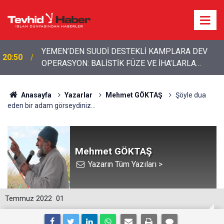
Boykottan kaçmaya çalışan Algida yeni bir marka
18:39
ismi buldu!
Anasayfa
Yazarlar
Mehmet GÖKTAŞ
Şöyle dua
eden bir adam görseydiniz…
Mehmet GÖKTAŞ
Yazarın Tüm Yazıları >
Temmuz 2022
01