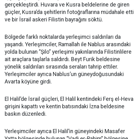
gerçekleştirdi. Huvara ve Kusra beldelerine de giren
güçler, Kusra’da şehitlerin fotoğraflarına müdahale etti
ve bir İsrail askeri Filistin bayrağını söktü.
Bölgede farklı noktalarda yerleşimci saldırıları da
yaşandı. Yerleşimciler, Ramallah ile Nablus arasındaki
yolda bulunan “Şilo” yerleşimi yakınlarında Filistinlilere
ait araçlara taşlarla saldırdı. Beyt Furik beldesine
yönelik saldırıları sırasında seraları tahrip ettiler.
Yerleşimciler ayrıca Nablus’un güneydoğusundaki
Avarta köyüne girdi.
El Halil’de İsrail güçleri, El Halil kentindeki Ferş el-Heva
girişini kapattı ve kentin batısındaki İzna beldesine
baskın düzenledi.
Yerleşimciler ayrıca El Halil’in güneyindeki Masafer
Yatta bölgesinde bulunan “Vadi er-Rahim” bölgesine