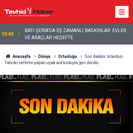
BATI ŞERİA’DA EŞ ZAMANLI BASKINLAR: EVLER
10:40
VE ARAÇLAR HEDEFTE
Anasayfa
Dünya
Ortadoğu
Son dakika: İstanbul-
Tahran seferini yapan uçak acil koduyla geri döndü