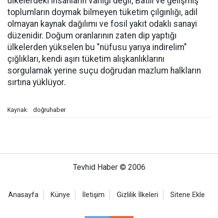
ülkelerdeki insanların varlığı değil; Batılı ve gelişmiş
toplumların doymak bilmeyen tüketim çılgınlığı, adil
olmayan kaynak dağılımı ve fosil yakıt odaklı sanayi
düzenidir. Doğum oranlarının zaten dip yaptığı
ülkelerden yükselen bu "nüfusu yarıya indirelim"
çığlıkları, kendi aşırı tüketim alışkanlıklarını
sorgulamak yerine suçu doğrudan mazlum halkların
sırtına yüklüyor.
doğruhaber
Kaynak:
Tevhid Haber © 2006
Anasayfa
Künye
İletişim
Gizlilik İlkeleri
Sitene Ekle