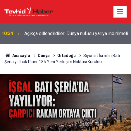
İŞGALCİ İSRAİL’DEN GÜNEY LÜBNAN’A GECE BOYU
10:26
SALDIRI
Anasayfa
Dünya
Ortadoğu
Siyonist İsrail’in Batı
Şeria’yı İlhak Planı: 185 Yeni Yerleşim Noktası Kuruldu