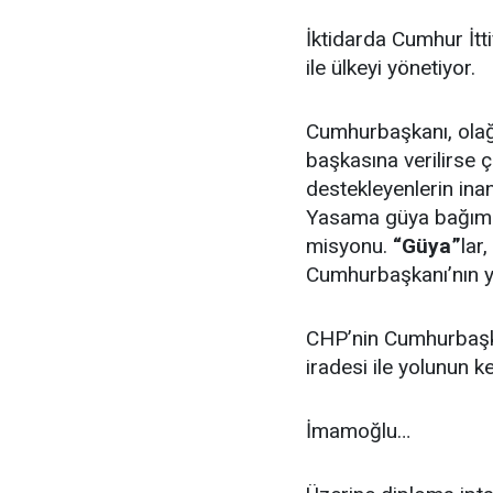
İktidarda Cumhur İt
ile ülkeyi yönetiyor.
Cumhurbaşkanı, olağa
başkasına verilirse ç
destekleyenlerin inan
Yasama güya bağıms
misyonu.
“Güya”
lar
Cumhurbaşkanı’nın yet
CHP’nin Cumhurbaşkanı
iradesi ile yolunun ke
İmamoğlu…