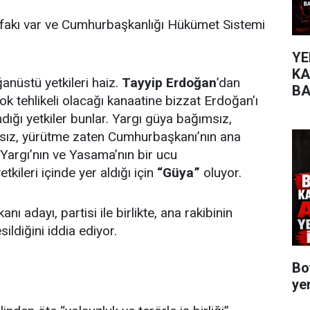
tifakı var ve Cumhurbaşkanlığı Hükümet Sistemi
YE
KA
nüstü yetkileri haiz.
Tayyip Erdoğan
’dan
BA
ok tehlikeli olacağı kanaatine bizzat Erdoğan’ı
VU
dığı yetkiler bunlar. Yargı güya bağımsız,
ız, yürütme zaten Cumhurbaşkanı’nın ana
, Yargı’nın ve Yasama’nın bir ucu
kileri içinde yer aldığı için
“Güya”
oluyor.
 adayı, partisi ile birlikte, ana rakibinin
sildiğini iddia ediyor.
Bo
ye