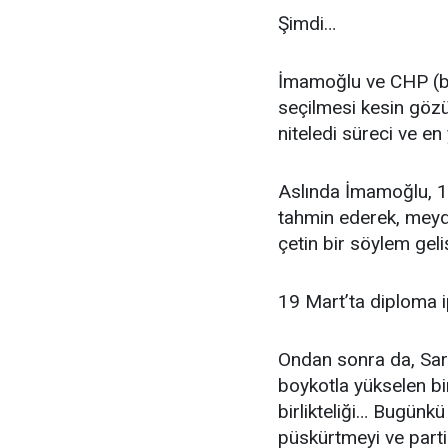
Şimdi…
İmamoğlu ve CHP (b
seçilmesi kesin gö
niteledi süreci ve e
Aslında İmamoğlu, 1
tahmin ederek, meyd
çetin bir söylem geliş
19 Mart’ta diploma i
Ondan sonra da, Sar
boykotla yükselen b
birlikteliği… Bugünkü
püskürtmeyi ve parti