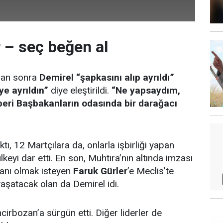
r – seç beğen al
dan sonra
Demirel
“şapkasını alıp ayrıldı”
ye ayrıldın”
diye eleştirildi.
“Ne yapsaydım,
beri Başbakanların odasında bir darağacı
ı, 12 Martçılara da, onlarla işbirliği yapan
lkeyi dar etti. En son, Muhtıra’nın altında imzası
anı olmak isteyen
Faruk Gürler
’e Meclis’te
yaşatacak olan da Demirel idi.
ncirbozan’a sürgün etti. Diğer liderler de