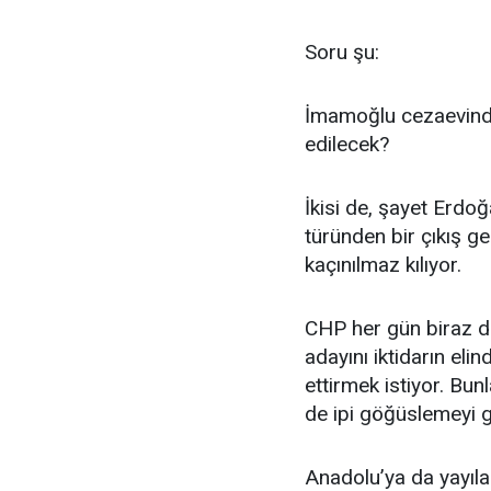
Soru şu:
İmamoğlu cezaevinden
edilecek?
İkisi de, şayet Erdo
türünden bir çıkış ge
kaçınılmaz kılıyor.
CHP her gün biraz d
adayını iktidarın eli
ettirmek istiyor. B
de ipi göğüslemeyi ge
Anadolu’ya da yayıla