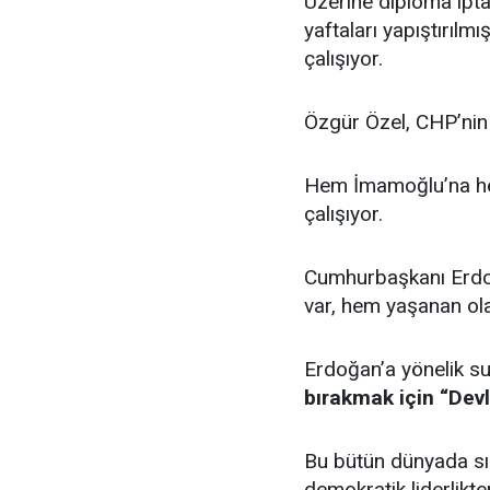
Üzerine diploma iptal
yaftaları yapıştırıl
çalışıyor.
Özgür Özel, CHP’nin
Hem İmamoğlu’na he
çalışıyor.
Cumhurbaşkanı Erdo
var, hem yaşanan ol
Erdoğan’a yönelik s
bırakmak için “Devl
Bu bütün dünyada sık
demokratik liderlikt