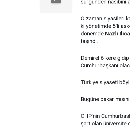
sürgünden nasibini a
O zaman siyasileri 
ki yönetimde 5’li ask
dönemde
Nazlı Ilıc
taşındı.
Demirel 6 kere gidip 
Cumhurbaşkanı olaca
Türkiye siyaseti böyl
Bugüne bakar mısını
CHP’nin Cumhurbaşka
şart olan üniversite