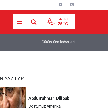
İstanbul
25 °C
18:29
Starbucks'tan 'Tarihi' Skandal: Polisler genel me
Günün tüm
haberleri
N YAZILAR
Abdurrahman
Dilipak
Dostumuz Amerika!