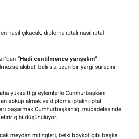
 nasıl çıkacak, diploma iptali nasıl iptal
ğan’dan
“Hadi centilmence yarışalım”
lmezse akıbeti belirsiz uzun bir yargı sürecini
aha yükselttiği eylemlerle Cumhurbaşkanı
nden söküp almak ve diploma iptalini iptal
unları başarmak Cumhurbaşkanlığı mücadelesinde
tirir gibi düşünülüyor.
cak meydan mitingleri, belki boykot gibi başka