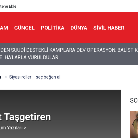
itene Ekle
LAM
GÜNCEL
POLITIKA
DÜNYA
SIVIL HABER
an kaçmaya çalışan Algida yeni bir marka ismi buldu!
n
Siyasi roller – seç beğen al
SO
 Taşgetiren
üm Yazıları >