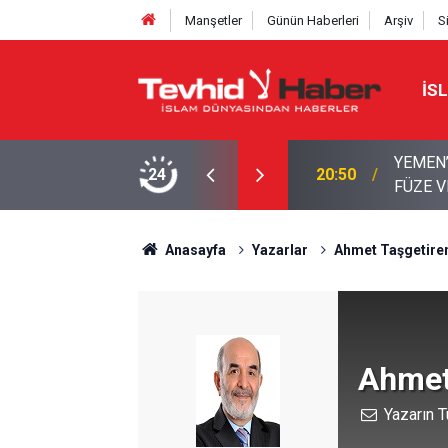
Manşetler
Günün Haberleri
Arşiv
S
İS
KAMPLARA DEV OPERASYON: BALİSTİK
24
18:39
Boykott
LAR
Anasayfa
Yazarlar
Ahmet Taşgetire
Ahmet
Yazarın T