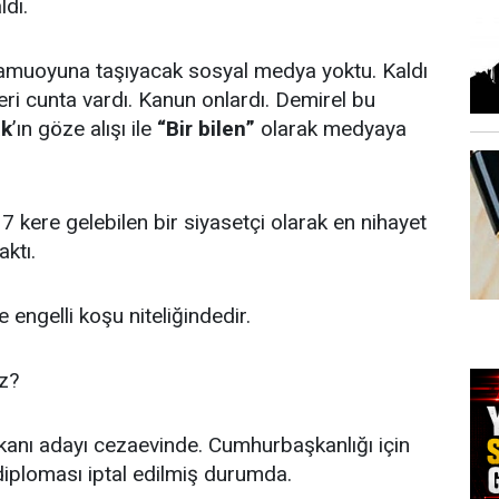
ldı.
kamuoyuna taşıyacak sosyal medya yoktu. Kaldı
eri cunta vardı. Kanun onlardı. Demirel bu
ak
’ın göze alışı ile
“Bir bilen”
olarak medyaya
7 kere gelebilen bir siyasetçi olarak en nihayet
ktı.
e engelli koşu niteliğindedir.
z?
nı adayı cezaevinde. Cumhurbaşkanlığı için
 diploması iptal edilmiş durumda.