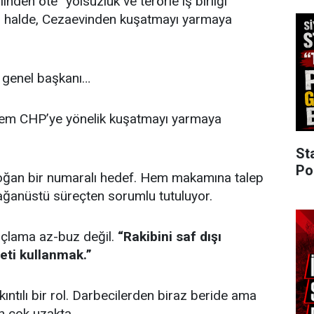
inden öte “yolsuzluk ve terörle iş birliği”
mış halde, Cezaevinden kuşatmayı yarmaya
 genel başkanı…
m CHP’ye yönelik kuşatmayı yarmaya
St
Po
ğan bir numaralı hedef. Hem makamına talep
ağanüstü süreçten sorumlu tutuluyor.
uçlama az-buz değil.
“Rakibini saf dışı
eti kullanmak.”
ıntılı bir rol. Darbecilerden biraz beride ama
en çok uzakta…