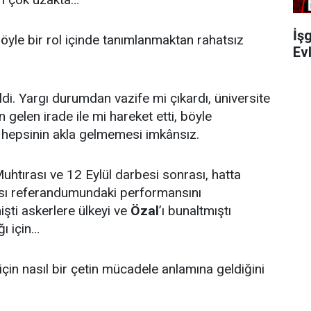
İşg
böyle bir rol içinde tanımlanmaktan rahatsız
Evl
i. Yargı durumdan vazife mi çıkardı, üniversite
 gelen irade ile mi hareket etti, böyle
 hepsinin akla gelmemesi imkânsız.
uhtırası ve 12 Eylül darbesi sonrası, hatta
ması referandumundaki performansını
işti askerlere ülkeyi ve
Özal
’ı bunaltmıştı
ğı için…
için nasıl bir çetin mücadele anlamına geldiğini