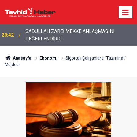
SADULLAH ZAREİ MEKKE ANLAŞMASINI
20:42
DEĞERLENDİRDİ
20:20
Bakan Fidan'dan son dakika açıklamalar!
Anasayfa
Ekonomi
Sigortalı Çalışanlara "Tazminat"
Müjdesi