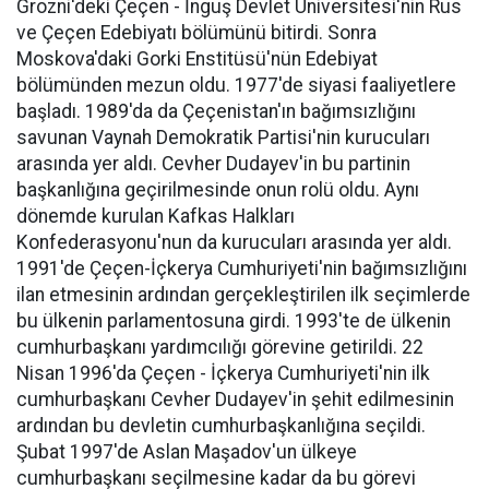
Grozni'deki Çeçen - İnguş Devlet Üniversitesi'nin Rus
ve Çeçen Edebiyatı bölümünü bitirdi. Sonra
Moskova'daki Gorki Enstitüsü'nün Edebiyat
bölümünden mezun oldu. 1977'de siyasi faaliyetlere
başladı. 1989'da da Çeçenistan'ın bağımsızlığını
savunan Vaynah Demokratik Partisi'nin kurucuları
arasında yer aldı. Cevher Dudayev'in bu partinin
başkanlığına geçirilmesinde onun rolü oldu. Aynı
dönemde kurulan Kafkas Halkları
Konfederasyonu'nun da kurucuları arasında yer aldı.
1991'de Çeçen-İçkerya Cumhuriyeti'nin bağımsızlığını
ilan etmesinin ardından gerçekleştirilen ilk seçimlerde
bu ülkenin parlamentosuna girdi. 1993'te de ülkenin
cumhurbaşkanı yardımcılığı görevine getirildi. 22
Nisan 1996'da Çeçen - İçkerya Cumhuriyeti'nin ilk
cumhurbaşkanı Cevher Dudayev'in şehit edilmesinin
ardından bu devletin cumhurbaşkanlığına seçildi.
Şubat 1997'de Aslan Maşadov'un ülkeye
cumhurbaşkanı seçilmesine kadar da bu görevi