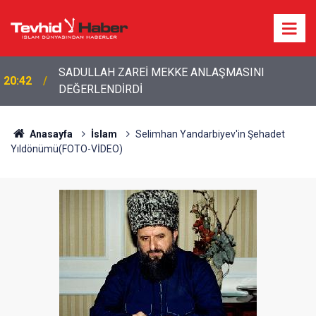
20:20
Bakan Fidan'dan son dakika açıklamalar!
Anasayfa
İslam
Selimhan Yandarbiyev'in Şehadet
Yıldönümü(FOTO-VİDEO)