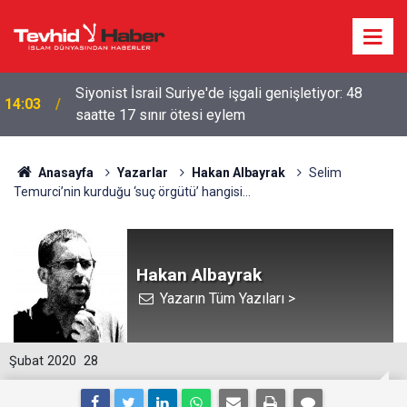
ABD VE İŞGALCİ İSRAİL GEMİLERİNE HÜRMÜZ
09:23
YASAĞI
Anasayfa
Yazarlar
Hakan Albayrak
Selim
Temurci’nin kurduğu ‘suç örgütü’ hangisi...
Hakan Albayrak
Yazarın Tüm Yazıları >
Şubat 2020
28