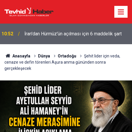
10:52
İran'dan Hürmüz'ün açılması için 6 maddelik şart
BATI ŞERİA’DA EŞ ZAMANLI BASKINLAR: EVLER
10:40
VE ARAÇLAR HEDEFTE
Anasayfa
Dünya
Ortadoğu
Şehit lider için veda,
cenaze ve defin törenleri Aşura anma gününden sonra
gerçekleşecek