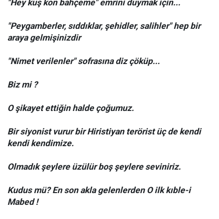
"Hey kuş kon bahçeme" emrini duymak için...
"Peygamberler, sıddıklar, şehidler, salihler" hep bir
araya gelmişinizdir
"Nimet verilenler" sofrasına diz çöküp...
Biz mi ?
O şikayet ettiğin halde çoğumuz.
Bir siyonist vurur bir Hiristiyan terörist üç de kendi
kendi kendimize.
Olmadık şeylere üzülür boş şeylere seviniriz.
Kudus mü? En son akla gelenlerden O ilk kıble-i
Mabed !