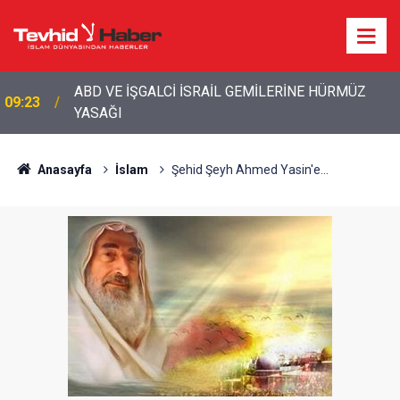
09:08
İŞGALCİ İSRAİL’İN İRAN PLANI DUVARA TOSLADI
Anasayfa
İslam
Şehid Şeyh Ahmed Yasin'e...