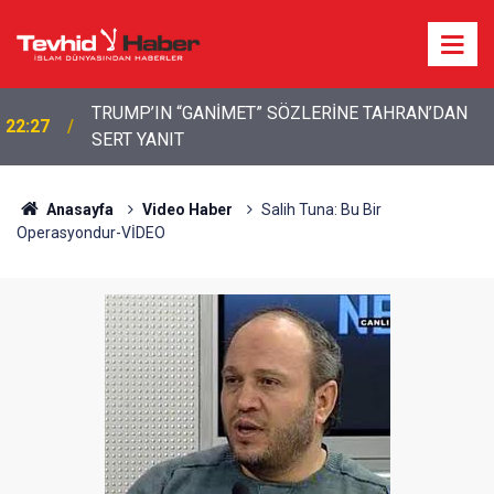
TRUMP’IN “GANİMET” SÖZLERİNE TAHRAN’DAN
22:27
SERT YANIT
22:13
İbrahimî Bir Seda: Uluslararası Filistin Konvoyu
Anasayfa
Video Haber
Salih Tuna: Bu Bir
Operasyondur-VİDEO