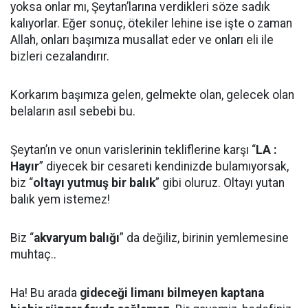
yoksa onlar mı, Şeytan’larına verdikleri söze sadık
kalıyorlar. Eğer sonuç, ötekiler lehine ise işte o zaman
Allah, onları başımıza musallat eder ve onları eli ile
bizleri cezalandırır.
Korkarım başımıza gelen, gelmekte olan, gelecek olan
belaların asıl sebebi bu.
Şeytan’ın ve onun varislerinin tekliflerine karşı “
LA :
Hayır
” diyecek bir cesareti kendinizde bulamıyorsak,
biz “
oltayı yutmuş bir balık
” gibi oluruz. Oltayı yutan
balık yem istemez!
Biz “
akvaryum balığı
” da değiliz, birinin yemlemesine
muhtaç..
Ha! Bu arada
gideceği limanı bilmeyen kaptana