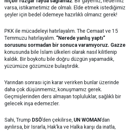
hiçbir rüzgar fayda sağlamaz
. Bir gayemiz, hedefiniz
varsa, istikametimiz de olmalı. Elde etmek istediğimiz
şeyler için bedel ödemeye hazırlıklı olmanız gerek!
PKK ile mücadeleyi hatırlayalım. The Cemaat ve 15
Temmuzu hatırlayalım.
“Nerede yanlış yaptı”
sorusunu sormadan bir sonuca varamıyoruz. Gazze
konusunda bile İslam ülkeleri olarak nasıl kilitlenip
kaldık. Bir boykotu bile doğru düzgün yapamadık,
yüzümüze gözümüze bulaştırdık.
Yarından sonrası için karar verirken bunlar üzerinde
daha çok düşünmemiz, konuşmamız gerek.
Geçmişlerinden ders almayan topluluklar, sağlıklı bir
gelecek inşa edemezler.
Sahi, Trump
DSÖ
’den çekilirse,
UN WOMAN
’dan
ayrılırsa, bir Israrla, Hak’ka ve Halka karşı da inatla,