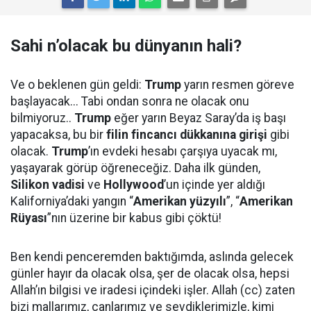
Sahi n’olacak bu dünyanın hali?
Ve o beklenen gün geldi:
Trump
yarın resmen göreve
başlayacak... Tabi ondan sonra ne olacak onu
bilmiyoruz..
Trump
eğer yarın Beyaz Saray’da iş başı
yapacaksa, bu bir
filin fincancı dükkanına girişi
gibi
olacak.
Trump
’ın evdeki hesabı çarşıya uyacak mı,
yaşayarak görüp öğreneceğiz. Daha ilk günden,
Silikon vadisi
ve
Hollywood
’un içinde yer aldığı
Kaliforniya’daki yangın “
Amerikan yüzyılı
”, “
Amerikan
Rüyası
”nın üzerine bir kabus gibi çöktü!
Ben kendi penceremden baktığımda, aslında gelecek
günler hayır da olacak olsa, şer de olacak olsa, hepsi
Allah’ın bilgisi ve iradesi içindeki işler. Allah (cc) zaten
bizi mallarımız, canlarımız ve sevdiklerimizle, kimi