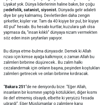
Liyakat yok. Dünya liderlerinin haline bakın, bir çoğu
p
edefolik, satanist, siyonist.
Dünyada gelir adaleti
diye bir şey kalmamış. Devletlerden daha zengin
şirketler, kişiler var. Tam da 40 kişiye bir pul, bir kişiye
40 pul” hesabı. Bu hesabı kurtlar, kuzulara şah olsa
yapmasa da, “insan kılıklı” dünyaya nizam vermekten
söz eden insin şeytanları yapıyor.
Bu dünya etme-bulma dünyasıdır. Demek ki Allah
rızası için kimse ayağa kalkmıyor, o zaman Allah bu
zalimleri birbirine düşürecek.. Bu zalim halkı
cezalandırmak için onların başına, peşinden koştukları
zalimleri getirecek ve onları birbirine kırdıracak.
“
Bakara 251
”de ne deniyordu bize: “Eğer Allah,
insanların bir kısmının yaptığı kötülükleri, diğer kısmı
ile def etmemiş olsaydı, elbette ki yeryüzü fesada
uğrardı”. Eğer Müslümanlar o zalimlere karşı