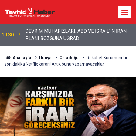
DEVRİM MUHAFIZLARI: ABD VE İSRAİL’İN İRAN
10:30
PLANI BOZGUNA UĞRADI
10:11
ABD ordusunda İran çatlağı: Komutanlar çıkış arıyor
Anasayfa
Dünya
Ortadoğu
Rekabet Kurumundan
son dakika Netflix kararı! Artık bunu yapamayacaklar