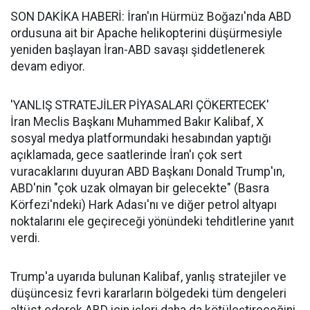
SON DAKİKA HABERİ: İran'ın Hürmüz Boğazı'nda ABD
ordusuna ait bir Apache helikopterini düşürmesiyle
yeniden başlayan İran-ABD savaşı şiddetlenerek
devam ediyor.
'YANLIŞ STRATEJİLER PİYASALARI ÇÖKERTECEK'
İran Meclis Başkanı Muhammed Bakır Kalibaf, X
sosyal medya platformundaki hesabından yaptığı
açıklamada, gece saatlerinde İran'ı çok sert
vuracaklarını duyuran ABD Başkanı Donald Trump'ın,
ABD'nin "çok uzak olmayan bir gelecekte" (Basra
Körfezi'ndeki) Hark Adası'nı ve diğer petrol altyapı
noktalarını ele geçireceği yönündeki tehditlerine yanıt
verdi.
Trump'a uyarıda bulunan Kalibaf, yanlış stratejiler ve
düşüncesiz fevri kararların bölgedeki tüm dengeleri
altüst ederek ABD için işleri daha da kötüleştireceğini,