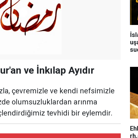
İs
uşa
su
r'an ve İnkılap Ayıdır
ızla, çevremizle ve kendi nefsimizle
mizde olumsuzluklardan arınma
ndirdiğimiz tevhidi bir eylemdir.
Eh
rh.