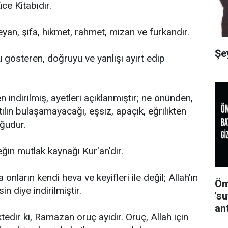
ce Kitabıdır.
beyan, şifa, hikmet, rahmet, mizan ve furkandır.
Şe
u gösteren, doğruyu ve yanlışı ayırt edip
indirilmiş, ayetleri açıklanmıştır; ne önünden,
ılın bulaşamayacağı, eşsiz, apaçık, eğrilikten
uğudur.
in mutlak kaynağı Kur'an'dır.
 onların kendi heva ve keyifleri ile değil; Allah'ın
Öm
in diye indirilmiştir.
's
an
ktedir ki, Ramazan oruç ayıdır. Oruç, Allah için