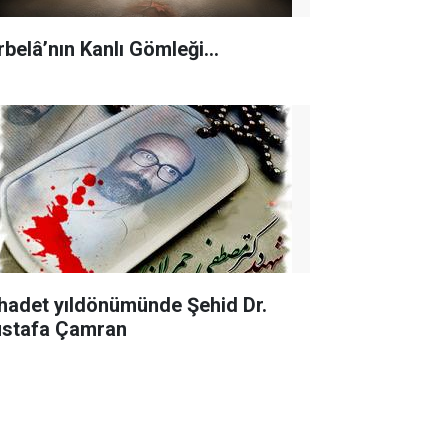
rbelâ’nın Kanlı Gömleği…
hadet yıldönümünde Şehid Dr.
stafa Çamran