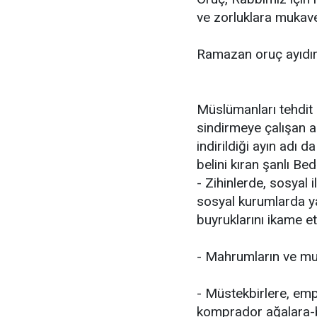
ve zorluklara mukave
Ramazan oruç ayıdır
Müslümanları tehdit 
sindirmeye çalışan az
indirildiği ayın adı
belini kıran şanlı Bedi
- Zihinlerde, sosyal 
sosyal kurumlarda y
buyruklarını ikame et
- Mahrumların ve must
- Müstekbirlere, empe
komprador ağalara-b