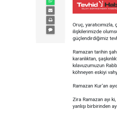
Oruç, yaratıcımızla,
ilişkilerimizde olu
güçlendirdiğimiz tevh
Ramazan tarihin şahid
karanlıktan, şaşkınlı
kılavuzumuzun Rabbim
köhneyen eskiyi vahyi
Ramazan Kur'an ayıd
Zira Ramazan ayı ki, 
yanlışı birbirinden a