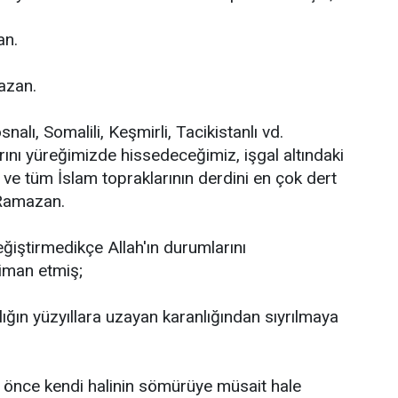
an.
azan.
Bosnalı, Somalili, Keşmirli, Tacikistanlı vd.
rını yüreğimizde hissedeceğimiz, işgal altındaki
ve tüm İslam topraklarının derdini en çok dert
 Ramazan.
iştirmedikçe Allah'ın durumlarını
iman etmiş;
ınlığın yüzyıllara uzayan karanlığından sıyrılmaya
nce kendi halinin sömürüye müsait hale