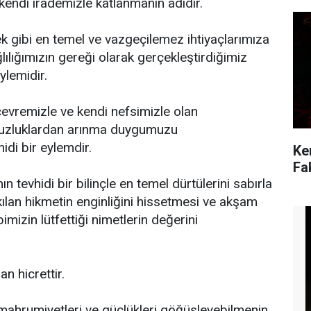
kendi irademizle katlanmanın adıdır.
 gibi en temel ve vazgeçilemez ihtiyaçlarımıza
ılığımızın gereği olarak gerçekleştirdiğimiz
eylemidir.
 çevremizle ve kendi nefsimizle olan
msuzluklardan arınma duygumuzu
idi bir eylemdir.
Ke
Fa
n tevhidi bir bilinçle en temel dürtülerini sabırla
kılan hikmetin enginliğini hissetmesi ve akşam
imizin lütfettiği nimetlerin değerini
an hicrettir.
mahrumiyetleri ve güçlükleri göğüsleyebilmenin