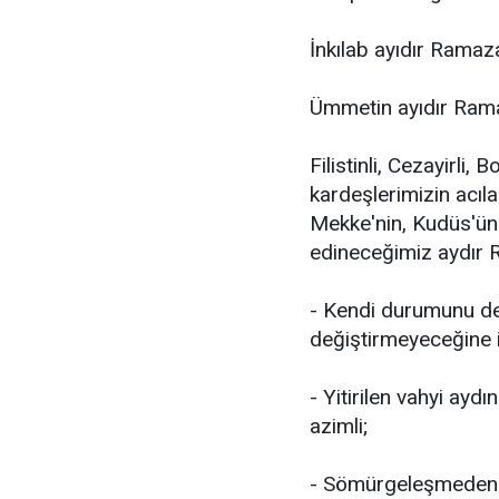
İnkılab ayıdır Ramaz
Ümmetin ayıdır Ram
Filistinli, Cezayirli, 
kardeşlerimizin acıla
Mekke'nin, Kudüs'ün 
edineceğimiz aydır
- Kendi durumunu değ
değiştirmeyeceğine 
- Yitirilen vahyi ayd
azimli;
- Sömürgeleşmeden ö