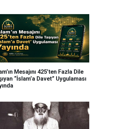
lam’ın Mesajını 425’ten Fazla Dile
şıyan “İslam’a Davet” Uygulaması
yında