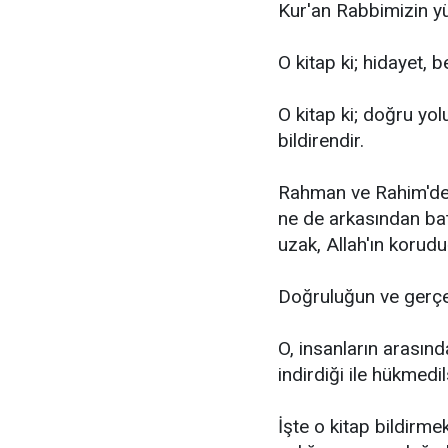
Kur'an Rabbimizin yü
O kitap ki; hidayet, 
O kitap ki; doğru yol
bildirendir.
Rahman ve Rahim'den 
ne de arkasından bat
uzak, Allah'ın korud
Doğruluğun ve gerçeğ
O, insanların arasında
indirdiği ile hükmedils
İşte o kitap bildirme