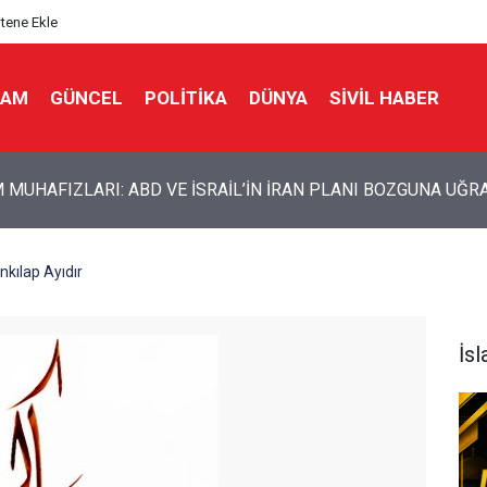
itene Ekle
LAM
GÜNCEL
POLITIKA
DÜNYA
SIVIL HABER
usunda İran çatlağı: Komutanlar çıkış arıyor
kılap Ayıdır
İs