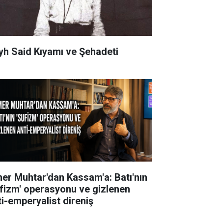
yh Said Kıyamı ve Şehadeti
er Muhtar'dan Kassam'a: Batı'nın
ufizm' operasyonu ve gizlenen
ti-emperyalist direniş