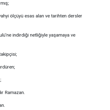
rmış;
, vahyi ölçüyü esas alan ve tarihten dersler
sulü'ne indirdiği netliğiyle yaşamaya ve
takipçisi;
ürdüren;
;
dır Ramazan.
an.