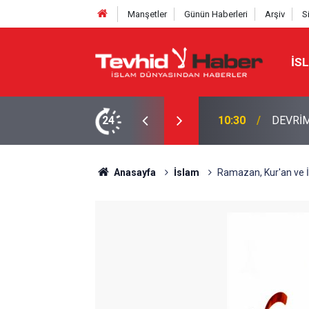
Manşetler
Günün Haberleri
Arşiv
S
İS
 İSRAİL’İN İRAN PLANI BOZGUNA UĞRADI
24
10:11
ABD ord
Anasayfa
İslam
Ramazan, Kur'an ve İn