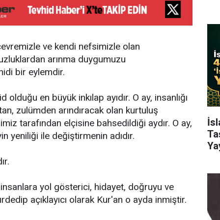
 çevremizle ve kendi nefsimizle olan
msuzluklardan arınma duygumuzu
idi bir eylemdir.
 olduğu en büyük inkılap ayıdır. O ay, insanlığı
ktan, zulümden arındıracak olan kurtuluş
İs
iz tarafından elçisine bahsedildiği aydır. O ay,
Ta
n yeniliği ile değiştirmenin adıdır.
Ya
ır.
insanlara yol gösterici, hidayet, doğruyu ve
yırdedip açıklayıcı olarak Kur'an o ayda inmiştir.