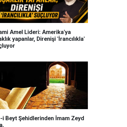
lami Amel Lideri: Amerika'ya
klık yapanlar, Direnişi 'İrancılıkla'
çluyor
l-i Beyt Şehidlerinden İmam Zeyd
a.