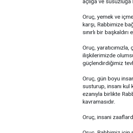
açlığa ve susuzluğa 
Oruç, yemek ve içmek
karşı, Rabbimize bağl
sınırlı bir başkaldırı 
Oruç, yaratıcımızla,
ilişkilerimizde olu
güçlendirdiğimiz tevh
Oruç, gün boyu insanı
susturup, insanı kul 
ezanıyla birlikte Rabb
kavramasıdır.
Oruç, insani zaaflard
Oruç, Rabbimiz için 