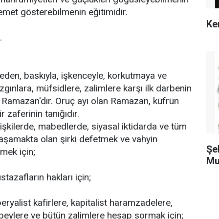
met gösterebilmenin eğitimidir.
Ke
.
eden, baskıyla, işkenceyle, korkutmaya ve
gınlara, müfsidlere, zalimlere karşı ilk darbenin
 da Ramazan'dır. Oruç ayı olan Ramazan, küfrün
r zaferinin tanığıdır.
ilişkilerde, mabedlerde, siyasal iktidarda ve tüm
aşamakta olan şirki defetmek ve vahyin
Şe
mek için;
Mu
azafların hakları için;
ryalist kafirlere, kapitalist haramzadelere,
eylere ve bütün zalimlere hesap sormak için;