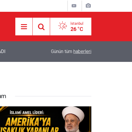
İstanbul
26 °C
22:27
TRUMP’IN “GANİMET” SÖZLERİNE TAHRAN’DA
Günün tüm
haberleri
lam