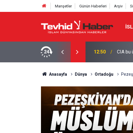
Manşetler
Günün Haberleri
Arşiv
S
İS
24
12:50
CIA bu 
Anasayfa
Dünya
Ortadoğu
Pezeşk