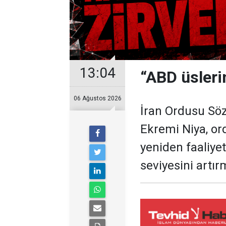
13:04
“ABD üslerin
06 Ağustos 2026
İran Ordusu S
Ekremi Niya, or
yeniden faaliyet
seviyesini artır