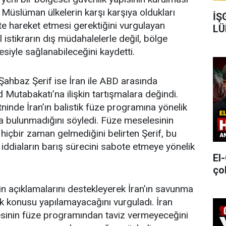
i. Müslüman ülkelerin karşı karşıya oldukları
İŞ
ikte hareket etmesi gerektiğini vurgulayan
LÜ
 istikrarın dış müdahalelerle değil, bölge
desiyle sağlanabileceğini kaydetti.
ahbaz Şerif ise İran ile ABD arasında
Mutabakatı’na ilişkin tartışmalara değindi.
ninde İran’ın balistik füze programına yönelik
ma bulunmadığını söyledi. Füze meselesinin
içbir zaman gelmediğini belirten Şerif, bu
 iddiaların barış sürecini sabote etmeye yönelik
El
ço
in açıklamalarını destekleyerek İran’ın savunma
ık konusu yapılamayacağını vurguladı. İran
sinin füze programından taviz vermeyeceğini