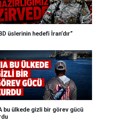
BD üslerinin hedefi İran’dır”
A bu ülkede gizli bir görev gücü
rdu