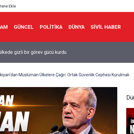
itene Ekle
LAM
GÜNCEL
POLITIKA
DÜNYA
SIVIL HABER
ülkede gizli bir görev gücü kurdu
iyan’dan Müslüman Ülkelere Çağrı: Ortak Güvenlik Cephesi Kurulmalı
Dü