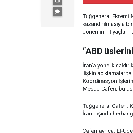
Tuğgeneral Ekremi Niy
kazandırılmasıyla bi
dönemin ihtiyaçlarına
“ABD üslerini
İran’a yönelik saldır
ilişkin açıklamalard
Koordinasyon İşler
Mesud Caferi, bu üsl
Tuğgeneral Caferi, K
İran dışında herhangi
Caferi ayrıca, El-U