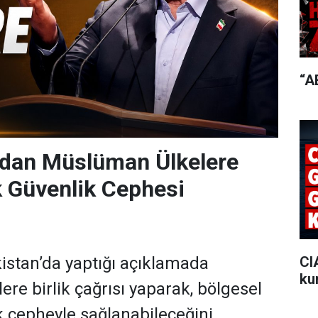
“A
’dan Müslüman Ülkelere
k Güvenlik Cephesi
CI
istan’da yaptığı açıklamada
ku
re birlik çağrısı yaparak, bölgesel
k cepheyle sağlanabileceğini