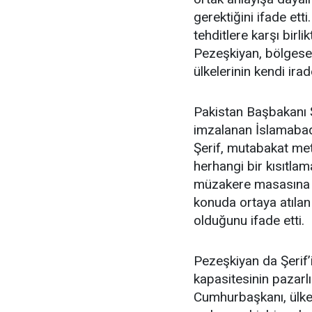
gerektiğini ifade ett
tehditlere karşı birl
Pezeşkiyan, bölgesel
ülkelerinin kendi ira
Pakistan Başbakanı Ş
imzalanan İslamabad 
Şerif, mutabakat met
herhangi bir kısıtla
müzakere masasına h
konuda ortaya atılan
olduğunu ifade etti.
Pezeşkiyan da Şerif’
kapasitesinin pazarl
Cumhurbaşkanı, ülke