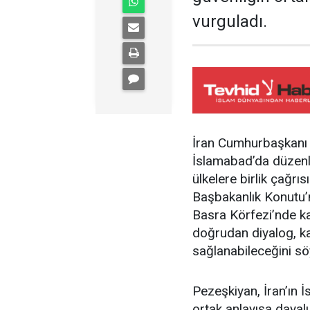
vurguladı.
İran Cumhurbaşkanı 
İslamabad’da düzenl
ülkelere birlik çağrı
Başbakanlık Konutu’
Basra Körfezi’nde ka
doğrudan diyalog, karş
sağlanabileceğini sö
Pezeşkiyan, İran’ın İs
ortak anlayışa dayalı