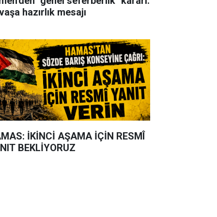
men'den "genel seferberlik" kararı:
vaşa hazırlık mesajı
MAS: İKİNCİ AŞAMA İÇİN RESMÎ
NIT BEKLİYORUZ