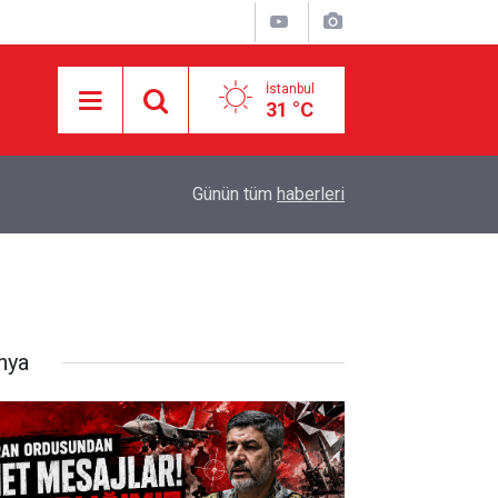
İstanbul
31 °C
10:34
Açıkça dillendirdiler: Dünya nüfusu yarıya indiril
Günün tüm
haberleri
nya