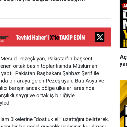
Aç
Mesud Pezeşkiyan, Pakistan’ın başkenti
yar
enen ortak basın toplantısında Müslüman
sı yaptı. Pakistan Başbakanı Şahbaz Şerif ile
nda bir araya gelen Pezeşkiyan, Batı Asya ve
lıcı barışın ancak bölge ülkeleri arasında
ılıklı saygı ve ortak iş birliğiyle
yledi.
lam ülkelerine “dostluk eli” uzattığını belirterek,
 yeni bir bölgesel güvenlik yapısının kurulması