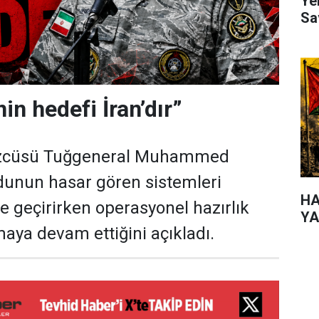
Ye
Sa
in hedefi İran’dır”
özcüsü Tuğgeneral Muhammed
dunun hasar gören sistemleri
HA
e geçirirken operasyonel hazırlık
YA
maya devam ettiğini açıkladı.