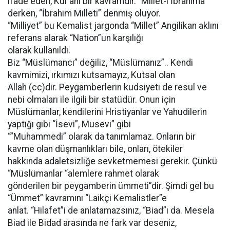
ifade eden, Kur’ani bir kavramdır. “Millet-i İbrahima”
derken, “İbrahim Milleti” denmiş oluyor.
“Milliyet” bu Kemalist jargonda “Millet” Angilikan aklını
referans alarak “Nation”un karşılığı
olarak kullanıldı.
Biz “Müslümancı” değiliz, “Müslümanız”.. Kendi
kavmimizi, ırkımızı kutsamayız, Kutsal olan
Allah (cc)dir. Peygamberlerin kudsiyeti de resul ve
nebi olmaları ile ilgili bir statüdür. Onun için
Müslümanlar, kendilerini Hristiyanlar ve Yahudilerin
yaptığı gibi “İsevi”, Musevi” gibi
“”Muhammedi” olarak da tanımlamaz. Onların bir
kavme olan düşmanlıkları bile, onları, ötekiler
hakkında adaletsizliğe sevketmemesi gerekir. Çünkü
“Müslümanlar “alemlere rahmet olarak
gönderilen bir peygamberin ümmeti”dir. Şimdi gel bu
“Ümmet” kavramını “Laikçi Kemalistler”e
anlat. “Hilafet”i de anlatamazsınız, “Biad”ı da. Mesela
Biad ile Bidad arasında ne fark var deseniz,