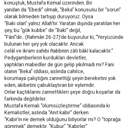
konuştuk, Mustafa Kemal üzerinden. Bir
yandan da “Ebedi” olmak, “Beka” konusunu bir “sorun”
olarak bilmeden tartışıp duruyoruz. Oysa
“Baki olan” yalnız Allah’tır. Yaratan dışında yaratılan her
şey, bu “gök kubbe” de “Baki” değil,
“Fânî”dir.. (Rahmân 26-27)’de buyurulur ki, “Yeryüzünde
bulunan her şey yok olacaktır. Ancak
celâl ve ikram sahibi Rabbinin zâtı bâkî kalacaktır.”
Pedygamberlerin kurdukları devletler,
yaptıkları mabedler de gün gelip yıkılmadı mı? Fani
olanın “Beka” iddiası, aslında cahilce,
korumaya çalıştığını zannettiği şeyin bereketini yok
eden, akibetini çabuklaştıran bir eylemdir.
Onlar kaçtıklarını zannettikleri şeye doğru koşarlar da
farkında değildirler.
Mustafa Kemali “ölümsüzleştirme” iddiasında ki
Kemalistler, aslında “Anıt kabir” derken
“Kabir’in ne demek olduğunu biliyorlar mı? O “toprağa
gömmek” demektir. “Kubur” “Kabirler”