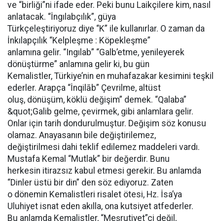
ve “birliği”ni ifade eder. Peki bunu Laikçilere kim, nasıl
anlatacak. “İngılabçılık”, güya
Türkçeleştiriyoruz diye “K” ile kullanırlar. O zaman da
İnkılapçılık “Kelpleşme : Köpekleşme”
anlamına gelir. “Ingılab” “Galb’etme, yenileyerek
dönüştürme” anlamına gelir ki, bu gün
Kemalistler, Türkiye’nin en muhafazakar kesimini teşkil
ederler. Arapça “İnqilāb” Çevrilme, altüst
oluş, dönüşüm, köklü değişim” demek. “Qalaba”
&quot;Galib gelme, çevirmek, gibi anlamlara gelir.
Onlar için tarih dondurulmuştur. Değişim söz konusu
olamaz. Anayasanın bile değiştirilemez,
değiştirilmesi dahi teklif edilemez maddeleri vardı.
Mustafa Kemal “Mutlak” bir değerdir. Bunu
herkesin itirazsız kabul etmesi gerekir. Bu anlamda
“Dinler üstü bir din” den söz ediyoruz. Zaten
o dönemin Kemalistleri risalet ötesi, Hz. İsa’ya
Uluhiyet isnat eden akılla, ona kutsiyet atfederler.
Bu anlamda Kemalistler, “Meşrutiyet”çi değil,