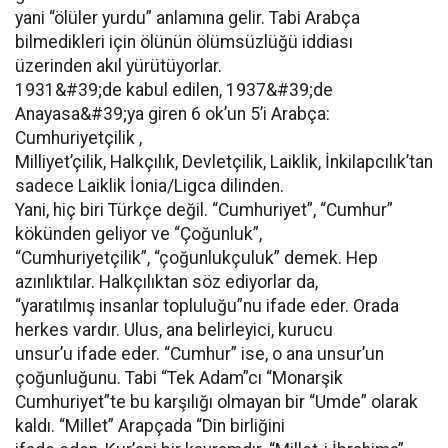
yani “ölüler yurdu” anlamına gelir. Tabi Arabça
bilmedikleri için ölünün ölümsüzlüğü iddiası
üzerinden akıl yürütüyorlar.
1931&#39;de kabul edilen, 1937&#39;de
Anayasa&#39;ya giren 6 ok’un 5’i Arabça:
Cumhuriyetçilik ,
Milliyet’çilik, Halkçılık, Devletçilik, Laiklik, İnkilapcılık’tan
sadece Laiklik İonia/Ligca dilinden.
Yani, hiç biri Türkçe değil. “Cumhuriyet”, “Cumhur”
kökünden geliyor ve “Çoğunluk”,
“Cumhuriyetçilik”, “çoğunlukçuluk” demek. Hep
azınlıktılar. Halkçılıktan söz ediyorlar da,
“yaratılmış insanlar topluluğu”nu ifade eder. Orada
herkes vardır. Ulus, ana belirleyici, kurucu
unsur’u ifade eder. “Cumhur” ise, o ana unsur’un
çoğunluğunu. Tabi “Tek Adam”cı “Monarşik
Cumhuriyet”te bu karşılığı olmayan bir “Umde” olarak
kaldı. “Millet” Arapçada “Din birliğini