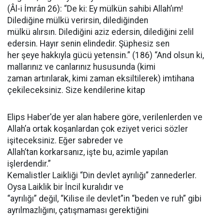
(Âl-i İmrân 26): “De ki: Ey mülkün sahibi Allah’ım!
Dilediğine mülkü verirsin, dilediğinden
mülkü alırsın. Dilediğini aziz edersin, dilediğini zelil
edersin. Hayır senin elindedir. Şüphesiz sen
her şeye hakkıyla gücü yetensin.” (186) “And olsun ki,
mallarınız ve canlarınız hususunda (kimi
zaman artırılarak, kimi zaman eksiltilerek) imtihana
çekileceksiniz. Size kendilerine kitap
Elips Haber'de yer alan habere göre, verilenlerden ve
Allah’a ortak koşanlardan çok eziyet verici sözler
işiteceksiniz. Eğer sabreder ve
Allah’tan korkarsanız, işte bu, azimle yapılan
işlerdendir.”
Kemalistler Laikliği “Din devlet ayrılığı” zannederler.
Oysa Laiklik bir İncil kuralıdır ve
“ayrılığı” değil, “Kilise ile devlet”in “beden ve ruh” gibi
ayrılmazlığını, çatışmaması gerektiğini