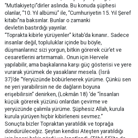
“Mutlakiyetçi”dirler aslında. Bu konuda şüphesi
olanlar, “10. Yıl albümü” ile, “Cumhuriyetin 15. Yıl Şeref
kitabı”na baksınlar. Bunlar o zamanki
devletin bastırdığı yayınlar.
“Toprakta kibirle yürüyenler” kitab’da kınanır.. Sadece
insanlar değil, topluluklar içinde bu böyle,
düşmanlarınız sizi yorgun, bitkin görerek cür’et ve
cesaretlerini artırmamalı.. Onun için Hervele
yapılabilir, ama başkalarına karşı güç gösterisi ve yere
vurarak yürümek de yasaklanır mesela. (İsrâ
37)’de “Yeryüzünde böbürlenerek yürüme. Çünkü sen
ne yeri yarabilirsin ne de dağların boyuna
erişebilirsin” denirken, (Lokmân 18) ‘de “İnsanları
küçük görerek yüzünü onlardan çevirme ve
yeryüzünde çalımla yürüme. Şüphesiz Allah, kurula
kurula yürüyen hiçbir kibirleneni sevmez.”
Sonuçta bizler Topraktan yaratıldık ve toprağa
döndürüleceğiz. Şeytan kendisi Ateşten yaratıldığı