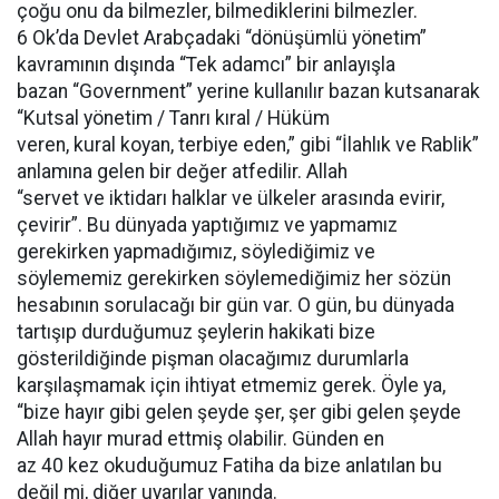
çoğu onu da bilmezler, bilmediklerini bilmezler.
6 Ok’da Devlet Arabçadaki “dönüşümlü yönetim”
kavramının dışında “Tek adamcı” bir anlayışla
bazan “Government” yerine kullanılır bazan kutsanarak
“Kutsal yönetim / Tanrı kıral / Hüküm
veren, kural koyan, terbiye eden,” gibi “İlahlık ve Rablik”
anlamına gelen bir değer atfedilir. Allah
“servet ve iktidarı halklar ve ülkeler arasında evirir,
çevirir”. Bu dünyada yaptığımız ve yapmamız
gerekirken yapmadığımız, söylediğimiz ve
söylememiz gerekirken söylemediğimiz her sözün
hesabının sorulacağı bir gün var. O gün, bu dünyada
tartışıp durduğumuz şeylerin hakikati bize
gösterildiğinde pişman olacağımız durumlarla
karşılaşmamak için ihtiyat etmemiz gerek. Öyle ya,
“bize hayır gibi gelen şeyde şer, şer gibi gelen şeyde
Allah hayır murad ettmiş olabilir. Günden en
az 40 kez okuduğumuz Fatiha da bize anlatılan bu
değil mi, diğer uyarılar yanında.