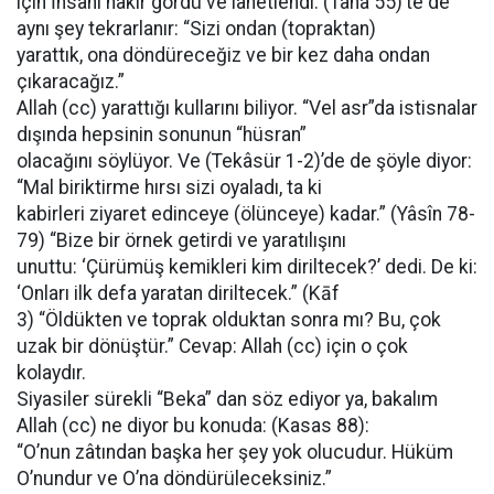
için İnsani hakir gördü ve lanetlendi. (Tâhâ 55)’te de
aynı şey tekrarlanır: “Sizi ondan (topraktan)
yarattık, ona döndüreceğiz ve bir kez daha ondan
çıkaracağız.”
Allah (cc) yarattığı kullarını biliyor. “Vel asr”da istisnalar
dışında hepsinin sonunun “hüsran”
olacağını söylüyor. Ve (Tekâsür 1-2)’de de şöyle diyor:
“Mal biriktirme hırsı sizi oyaladı, ta ki
kabirleri ziyaret edinceye (ölünceye) kadar.” (Yâsîn 78-
79) “Bize bir örnek getirdi ve yaratılışını
unuttu: ‘Çürümüş kemikleri kim diriltecek?’ dedi. De ki:
‘Onları ilk defa yaratan diriltecek.” (Kāf
3) “Öldükten ve toprak olduktan sonra mı? Bu, çok
uzak bir dönüştür.” Cevap: Allah (cc) için o çok
kolaydır.
Siyasiler sürekli “Beka” dan söz ediyor ya, bakalım
Allah (cc) ne diyor bu konuda: (Kasas 88):
“O’nun zâtından başka her şey yok olucudur. Hüküm
O’nundur ve O’na döndürüleceksiniz.”