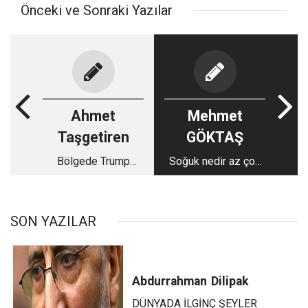
Önceki ve Sonraki Yazılar
Ahmet
Mehmet
Taşgetiren
GÖKTAŞ
Bölgede Trump
Soğuk nedir az çok
operasyonu sürüyor
bilirim
SON YAZILAR
Abdurrahman
Dilipak
DÜNYADA İLGİNÇ ŞEYLER