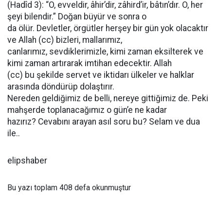
(Hadîd 3): “O, evveldir, âhir’dir, zâhird’ir, bâtın’dır. O, her
şeyi bilendir.” Doğan büyür ve sonra o
da ölür. Devletler, örgütler herşey bir gün yok olacaktır
ve Allah (cc) bizleri, mallarımız,
canlarımız, sevdiklerimizle, kimi zaman eksilterek ve
kimi zaman artırarak imtihan edecektir. Allah
(cc) bu şekilde servet ve iktidarı ülkeler ve halklar
arasında döndürüp dolaştırır.
Nereden geldiğimiz de belli, nereye gittiğimiz de. Peki
mahşerde toplanacağımız o gün’e ne kadar
hazırız? Cevabını arayan asıl soru bu? Selam ve dua
ile..
elipshaber
Bu yazı toplam 408 defa okunmuştur