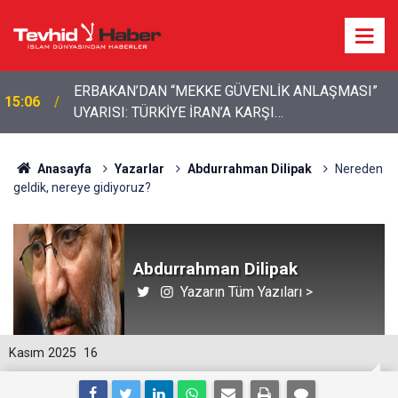
ERBAKAN’DAN “MEKKE GÜVENLİK ANLAŞMASI”
15:06
UYARISI: TÜRKİYE İRAN’A KARŞI
KONUMLANDIRILMAMALI
Anasayfa
Yazarlar
Abdurrahman Dilipak
Nereden
geldik, nereye gidiyoruz?
Abdurrahman Dilipak
Yazarın Tüm Yazıları >
Kasım 2025
16